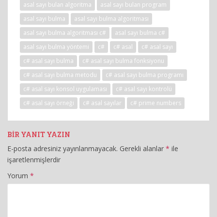
asal sayı bulan algoritma
asal sayı bulan program
asal sayı bulma
asal sayı bulma algoritması
asal sayı bulma algoritması c#
asal sayı bulma c#
asal sayı bulma yöntemi
c#
c# asal
c# asal sayı
c# asal sayı bulma
c# asal sayı bulma fonksiyonu
c# asal sayı bulma metodu
c# asal sayı bulma programı
c# asal sayı konsol uygulaması
c# asal sayı kontrolü
c# asal sayı örneği
c# asal sayılar
c# prime numbers
BIR YANIT YAZIN
E-posta adresiniz yayınlanmayacak.
Gerekli alanlar
*
ile
işaretlenmişlerdir
Yorum
*