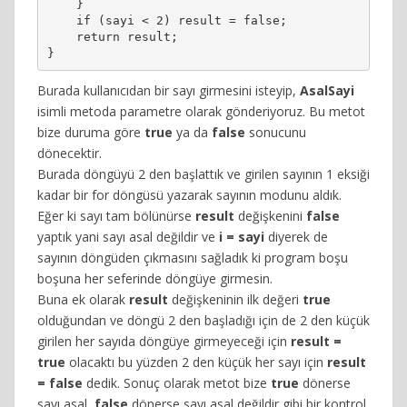
    }

    if (sayi < 2) result = false;

    return result;

}
Burada kullanıcıdan bir sayı girmesini isteyip,
AsalSayi
isimli metoda parametre olarak gönderiyoruz. Bu metot
bize duruma göre
true
ya da
false
sonucunu
dönecektir.
Burada döngüyü 2 den başlattık ve girilen sayının 1 eksiği
kadar bir for döngüsü yazarak sayının modunu aldık.
Eğer ki sayı tam bölünürse
result
değişkenini
false
yaptık yani sayı asal değildir ve
i = sayi
diyerek de
sayının döngüden çıkmasını sağladık ki program boşu
boşuna her seferinde döngüye girmesin.
Buna ek olarak
result
değişkeninin ilk değeri
true
olduğundan ve döngü 2 den başladığı için de 2 den küçük
girilen her sayıda döngüye girmeyeceği için
result =
true
olacaktı bu yüzden 2 den küçük her sayı için
result
= false
dedik. Sonuç olarak metot bize
true
dönerse
sayı asal,
false
dönerse sayı asal değildir gibi bir kontrol