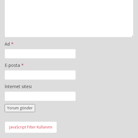
Ad
*
E-posta
*
İnternet sitesi
Yazı
JavaScript Filter Kullanımı
gezinmesi