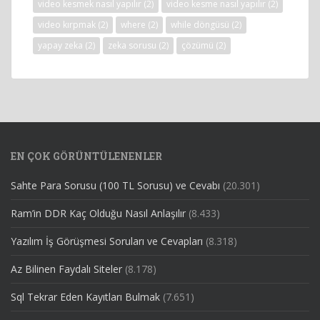
video kesmek nasıl yapılır
(2)
video kesme nasıl yapılır
(2)
video kırpmak
(2)
where
(2)
while döngüsü
(2)
yapay zeka
(2)
zeka sorusu
(2)
çözümü
(2)
EN ÇOK GÖRÜNTÜLENENLER
Sahte Para Sorusu (100 TL Sorusu) ve Cevabı
(20.301)
Ram’in DDR Kaç Olduğu Nasıl Anlaşılır
(8.433)
Yazılım İş Görüşmesi Soruları ve Cevapları
(8.318)
Az Bilinen Faydalı Siteler
(8.178)
Sql Tekrar Eden Kayıtları Bulmak
(7.651)