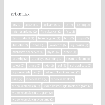
ETIKETLER
any
(2)
asp.net
(2)
açıklaması
(2)
c#
(7)
c# linq
(2)
faiz hesaplama
(2)
fikret kuşkan
(2)
first
(2)
firstordefault
(2)
haluk bilginer
(2)
http
(2)
https
(2)
ibm db2
(2)
iphone
(3)
javascript
(6)
kış uykusu
(2)
microsoft sql server
(4)
mysql
(4)
oracle
(4)
orderby
(2)
orderbydescending
(2)
resimli anlatım
(5)
select
(2)
single
(2)
skip
(2)
sql
(5)
sql duplicate
(2)
sql server
(4)
ssl
(2)
ssl sertifikası kurulumu
(2)
take
(2)
video kesme
(2)
video kesmek
(2)
video kesmek için
(2)
video kesmek için basit program
(2)
video kesmek için program
(2)
video kesmek için uygulama
(2)