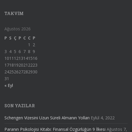
TAKVIM
Ağustos 2026
P
S
Ç
P
C
C
P
1
2
3
4
5
6
7
8
9
10
11
12
13
14
15
16
17
18
19
20
21
22
23
24
25
26
27
28
29
30
31
« Eyl
SON YAZILAR
Schengen Vizesini Uzun Süreli Almanın Yolları
Eylül 4, 2022
Paranın Psikolojisi Kitabı: Finansal Özgürlüğün 9 İlkesi
Ağustos 7,