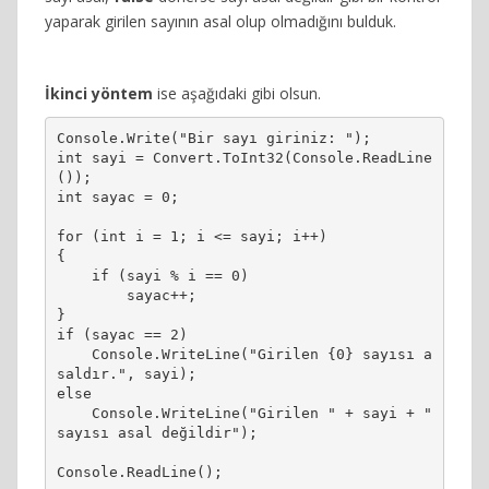
yaparak girilen sayının asal olup olmadığını bulduk.
İkinci yöntem
ise aşağıdaki gibi olsun.
Console.Write("Bir sayı giriniz: ");

int sayi = Convert.ToInt32(Console.ReadLine
());

int sayac = 0;

for (int i = 1; i <= sayi; i++)

{

    if (sayi % i == 0)

        sayac++;

}

if (sayac == 2)

    Console.WriteLine("Girilen {0} sayısı a
saldır.", sayi);

else

    Console.WriteLine("Girilen " + sayi + " 
sayısı asal değildir");

Console.ReadLine();