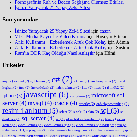
Pornografinin Ruh ve Beden Sağlığına Olumsuz Etkileri
İşinize Yarayacak 25 Yapay Zekâ Sitesi
Son yorumlar
İşinize Yarayacak 25 Yapay Zekâ Sitesi
için
eason
VLC Media Player İle Video Kırpma
için
Huseyin Ertekin
Anki Kullanımı – Ezberlemek Artık Çok Kolay
için
Admin
Anki Kullanımı – Ezberlemek Artık Çok Kolay
için
Sustun
Ram’in DDR Kaç Olduğu Nasıl Anlaşılır
için
Hilmi
Etiketler
c#
(7)
any
(2)
asp.net
(2)
açıklaması
(2)
c# linq
(2)
faiz hesaplama
(2)
fikret
kuşkan
(2)
first
(2)
firstordefault
(2)
haluk bilginer
(2)
http
(2)
https
(2)
ibm db2
(2)
javascript
(6)
microsoft sql
iphone
(3)
kış uykusu
(2)
server
(4)
mysql
(4)
oracle
(4)
orderby
(2)
orderbydescending
(2)
resimli anlatım
(5)
sql
(5)
select
(2)
single
(2)
skip
(2)
sql
sql server
(4)
duplicate
(2)
ssl
(2)
ssl sertifikası kurulumu
(2)
take
(2)
video
kesme
(2)
video kesmek
(2)
video kesmek için
(2)
video kesmek için basit program
(2)
video kesmek için program
(2)
video kesmek için uygulama
(2)
video kesmek nasıl yapılır
(2)
video kesme nasıl yapılır
(2)
video kırpmak
(2)
where
(2)
while döngüsü
(2)
yapay