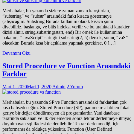
Merhabalar, bu yazımda sizlere zaman zaman karıştırılan,
“substring” ve “substr” arasındaki farkı kısaca göstermeye
çalışacağım. Substring Burada kullanım olarak kısaca şunu
diyebiliriz, başlangıç ve bitiş indeksi verilir ve bu aralıktaki karakter
dizisi alınır. string.substring(start, end) Bir örnek ile kullanımına
bakalım; “JavaScript” stringini substring(2, 5) dersek, sonuç “vaS”
olacaktır. Burada kısa bir açıklama yapmak gerekirse, 0 […]
Devamını Oku
Stored Procedure ve Function Arasındaki
Farklar
Mart 1, 2020
Mart 1, 2020
Admin
2 Yorum
Merhabalar, bu yazımda SP ve Function arasındaki farklardan çok
kısa bahsedeceğim. Stored Procedure (SP), parametre alabilen fakat
geriye bir değer döndürmeyen alt programlardır. Yani database
tarafında saklanan ve ilk derlemeden sonra tekrar derlenmeye ihtiyaç
duyulmayan sql ifadesi de denilebilir. Tekrar derlenmediği için
performansı da oldukça yüksektir. Function (User Defined