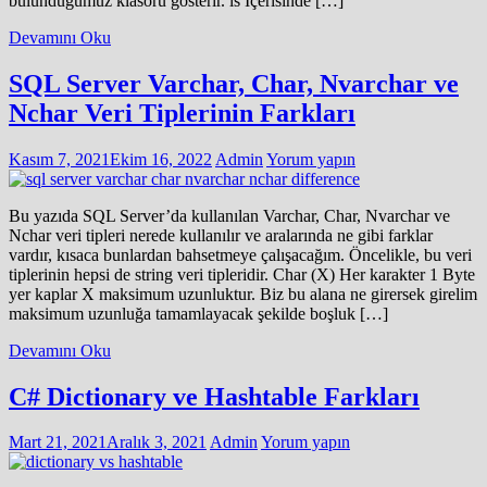
bulunduğumuz klasörü gösterir. ls İçerisinde […]
Devamını Oku
SQL Server Varchar, Char, Nvarchar ve
Nchar Veri Tiplerinin Farkları
Kasım 7, 2021
Ekim 16, 2022
Admin
Yorum yapın
Bu yazıda SQL Server’da kullanılan Varchar, Char, Nvarchar ve
Nchar veri tipleri nerede kullanılır ve aralarında ne gibi farklar
vardır, kısaca bunlardan bahsetmeye çalışacağım. Öncelikle, bu veri
tiplerinin hepsi de string veri tipleridir. Char (X) Her karakter 1 Byte
yer kaplar X maksimum uzunluktur. Biz bu alana ne girersek girelim
maksimum uzunluğa tamamlayacak şekilde boşluk […]
Devamını Oku
C# Dictionary ve Hashtable Farkları
Mart 21, 2021
Aralık 3, 2021
Admin
Yorum yapın