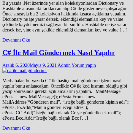
Bu yazıda .Net üzerinde yer alan koleksiyonlardan Dictionary ve
Hashtable arasındaki farkları anlatıp C# ile göstermeye çalışacağım.
Önce sırasıyla bu 2 koleksiyon hakkında kısaca açıklama yapalım.
Dictionary ne işe yarar dersek, eklendiği elemanları key ve value
şeklinde kaydetmemizi sağlayan bir sınıfdır. Hashtable ne işe yarar
dersek ise, yine aynı şekilde eklendiği elemanları key ve value […]
Devamını Oku
C# İle Mail Göndermek Nasıl Yapılır
Aralık 6, 2020
Mayıs 9, 2021
Admin
Yorum yapın
Merhabalar, bu yazıda C# ile basitçe mail gönderme işlemi nasıl
yapılır bunu anlatacağım. Öncelikle C# ile kod kısmını olduğu gibi
yazıp sonrasında gerekli açıklamalarını yapalım. MailMessage
ePosta = new MailMessage(); ePosta.From = new
MailAddress(“Gönderen mail”, “isteğe bağlı gönderen kişinin adı”);
ePosta.To.Add(“Mailin gönderileceği adres”);
ePosta.CC.Add(“İsteğe bağlı olarak Cc ye gönderilecek mail”);
ePosta.Bcc.Add(“İsteğe bağlı olarak Bcc […]
Devamını Oku