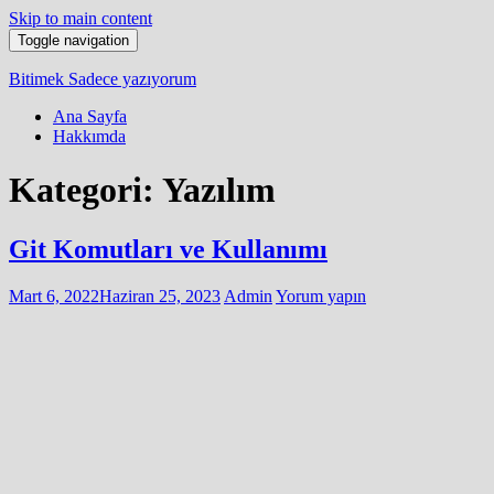
Skip to main content
Toggle navigation
Bitimek
Sadece yazıyorum
Ana Sayfa
Hakkımda
Kategori:
Yazılım
Git Komutları ve Kullanımı
Mart 6, 2022
Haziran 25, 2023
Admin
Yorum yapın