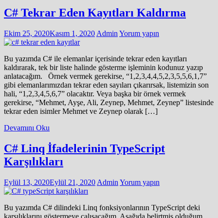
C# Tekrar Eden Kayıtları Kaldırma
Ekim 25, 2020
Kasım 1, 2020
Admin
Yorum yapın
Bu yazımda C# ile elemanlar içerisinde tekrar eden kayıtları
kaldırarak, tek bir liste halinde gösterme işleminin kodunuz yazıp
anlatacağım. Örnek vermek gerekirse, “1,2,3,4,4,5,2,3,5,5,6,1,7”
gibi elemanlarımızdan tekrar eden sayıları çıkarırsak, listemizin son
hali, “1,2,3,4,5,6,7” olacaktır. Veya başka bir örnek vermek
gerekirse, “Mehmet, Ayşe, Ali, Zeynep, Mehmet, Zeynep” listesinde
tekrar eden isimler Mehmet ve Zeynep olarak […]
Devamını Oku
C# Linq İfadelerinin TypeScript
Karşılıkları
Eylül 13, 2020
Eylül 21, 2020
Admin
Yorum yapın
Bu yazımda C# dilindeki Linq fonksiyonlarının TypeScript deki
karşılıklarını göstermeye çalışacağım. Aşağıda belirtmiş olduğum