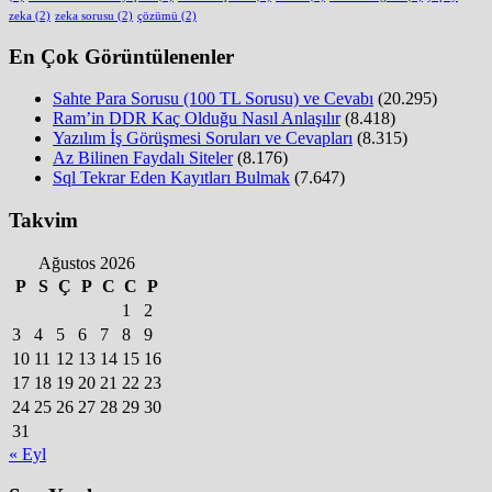
zeka
(2)
zeka sorusu
(2)
çözümü
(2)
En Çok Görüntülenenler
Sahte Para Sorusu (100 TL Sorusu) ve Cevabı
(20.295)
Ram’in DDR Kaç Olduğu Nasıl Anlaşılır
(8.418)
Yazılım İş Görüşmesi Soruları ve Cevapları
(8.315)
Az Bilinen Faydalı Siteler
(8.176)
Sql Tekrar Eden Kayıtları Bulmak
(7.647)
Takvim
Ağustos 2026
P
S
Ç
P
C
C
P
1
2
3
4
5
6
7
8
9
10
11
12
13
14
15
16
17
18
19
20
21
22
23
24
25
26
27
28
29
30
31
« Eyl