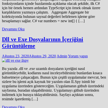
fonksiyonların içinde bazılarında açıklama olacak şekilde, ilk C#
için bir örnek hemen ardından TyprScript için örnek olmak üzere
karşılıklarını yazmaya çalıştım. Aggregate Aggregate bir
koleksiyonda bulunan sayısal değerleri belirlenen işleme göre
hesaplamayı sağlar. C# var numbers = new int[] { […]
Devamını Oku
Dll ve Exe Dosyalarının İçeriğini
Görüntüleme
Ağustos 23, 2020
Ağustos 29, 2020
Admin
Yorum yapın
Bu yazıda .dll ve .exe uzantılı dosyaların içeriğini nasıl
görüntüleyebilir, kodlarını nasıl inceleyebilirsiniz bunlardan kısaca
bahsetmeye çalışacağım. Bunun için çeşitli uygulamalar mevcut, ben
sizlere bu işlemi açık kaynak bir yazılım olan ILSpy isimli bir
uygulama üzerinden göstereceğim. Uygulamanın github üzerindeki
sayfasına, buradan ulaşabilirsiniz. Uygulamayı github üzerinden
indirmek için buraya tıklayabilirsiniz. Sayfayı açtıktan sonra,
resimde işaretlemiş […]
Devamını Oku