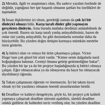
2)
Meraklı, ilgili ve araştırmacı olun. Bu sadece yazılım özelinde de
değildir, yaptığınız her işte başarılı olmanın şartları bu özellikleri de
taşımaktır.
3)
İnsan ilişkileriniz iyi olsun, gerektiği zaman da
çok iyi bir
dinleyici olmayı
bilin.
Karşı tarafı dinler gibi yapmayın
gerçekten dinleyin.
Ama burada mutlaka derdinizi anlatabilmek de
çok önemli. Bazen siz karşı tarafı yanlış anlayabilirsiniz, bazen de
onlar sizi yanlış anlayabilir, bu gibi durumlarda sorunlar daha da
büyüyebilir. Bu yüzden doğru iletişim kurmaya mümkün mertebe
özen gösterin.
4)
İş bitirici olun ve ortaya bir ürün çıkarmaya çalışın. Victor
Hugo’nun çok güzel bir sözü vardır. “Kimse senin dalgalarla nasıl
boğuştuğuna bakmaz. Gemiyi limana getirip getirmediğine bakar”.
Bu yüzden bir işe ya da bir projeye başladığınızda iş bitirici olmaya
çalışın. Eğer olmayacaksa ya da olmuyorsa da hayır bu olmayacak
diyebilmeyi öğrenin.
5)
Takım çalışmasını öğrenin ve önemseyin. İyi bir takım üyesi
olmak iyi bir yazılımcı olmanın önemli unsurlarından biridir.
6)
Deadline ve kaliteyi dengeleyin, şöyle ki, bir projeyi çok kaliteli
yapmaya çalışırsak deadline süresini aşabiliriz, sürekli deadline
odaklı gidilirse de kaliteden taviz verilmiş olur, bu yüzden deadline