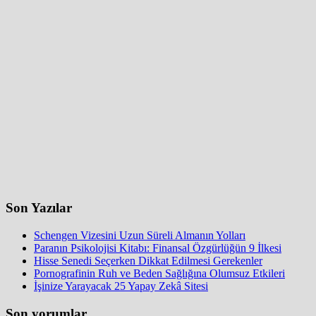
Son Yazılar
Schengen Vizesini Uzun Süreli Almanın Yolları
Paranın Psikolojisi Kitabı: Finansal Özgürlüğün 9 İlkesi
Hisse Senedi Seçerken Dikkat Edilmesi Gerekenler
Pornografinin Ruh ve Beden Sağlığına Olumsuz Etkileri
İşinize Yarayacak 25 Yapay Zekâ Sitesi
Son yorumlar