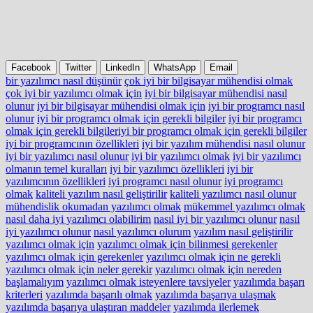
Facebook
Twitter
LinkedIn
WhatsApp
Email
bir yazılımcı nasıl düşünür
çok iyi bir bilgisayar mühendisi olmak
çok iyi bir yazılımcı olmak için
iyi bir bilgisayar mühendisi nasıl
olunur
iyi bir bilgisayar mühendisi olmak için
iyi bir programcı nasıl
olunur
iyi bir programcı olmak için gerekli bilgiler
iyi bir programcı
olmak için gerekli bilgileriyi bir programcı olmak için gerekli bilgiler
iyi bir programcının özellikleri
iyi bir yazılım mühendisi nasıl olunur
iyi bir yazılımcı nasıl olunur
iyi bir yazılımcı olmak
iyi bir yazılımcı
olmanın temel kuralları
iyi bir yazılımcı özellikleri
iyi bir
yazılımcının özellikleri
iyi programcı nasıl olunur
iyi programcı
olmak
kaliteli yazılım nasıl geliştirilir
kaliteli yazılımcı nasıl olunur
mühendislik okumadan yazılımcı olmak
mükemmel yazılımcı olmak
nasıl daha iyi yazılımcı olabilirim
nasıl iyi bir yazılımcı olunur
nasıl
iyi yazılımcı olunur
nasıl yazılımcı olurum
yazılım nasıl geliştirilir
yazılımcı olmak için
yazılımcı olmak için bilinmesi gerekenler
yazılımcı olmak için gerekenler
yazılımcı olmak için ne gerekli
yazılımcı olmak için neler gerekir
yazılımcı olmak için nereden
başlamalıyım
yazılımcı olmak isteyenlere tavsiyeler
yazılımda başarı
kriterleri
yazılımda başarılı olmak
yazılımda başarıya ulaşmak
yazılımda başarıya ulaştıran maddeler
yazılımda ilerlemek