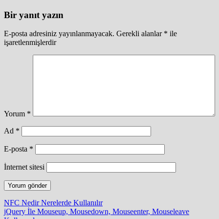
Bir yanıt yazın
E-posta adresiniz yayınlanmayacak.
Gerekli alanlar
*
ile
işaretlenmişlerdir
Yorum
*
Ad
*
E-posta
*
İnternet sitesi
Yazı
NFC Nedir Nerelerde Kullanılır
jQuery İle Mouseup, Mousedown, Mouseenter, Mouseleave
gezinmesi