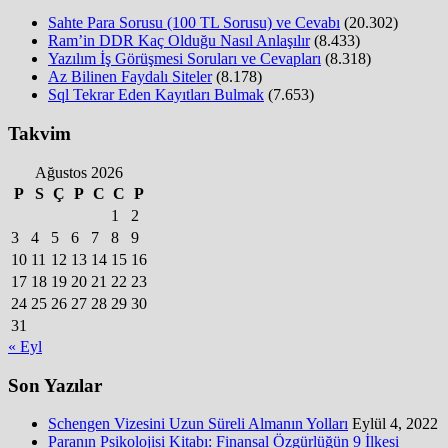
Sahte Para Sorusu (100 TL Sorusu) ve Cevabı
(20.302)
Ram’in DDR Kaç Olduğu Nasıl Anlaşılır
(8.433)
Yazılım İş Görüşmesi Soruları ve Cevapları
(8.318)
Az Bilinen Faydalı Siteler
(8.178)
Sql Tekrar Eden Kayıtları Bulmak
(7.653)
Takvim
Ağustos 2026
P
S
Ç
P
C
C
P
1
2
3
4
5
6
7
8
9
10
11
12
13
14
15
16
17
18
19
20
21
22
23
24
25
26
27
28
29
30
31
« Eyl
Son Yazılar
Schengen Vizesini Uzun Süreli Almanın Yolları
Eylül 4, 2022
Paranın Psikolojisi Kitabı: Finansal Özgürlüğün 9 İlkesi