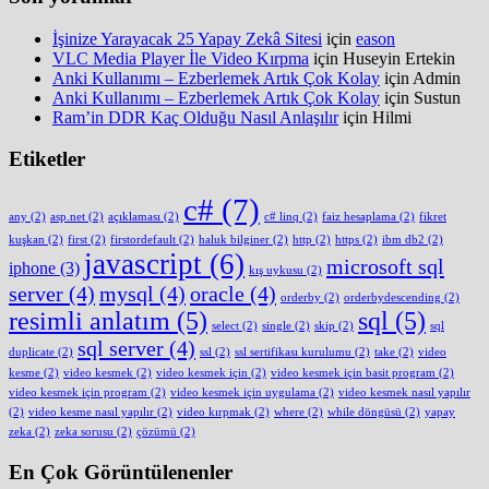
İşinize Yarayacak 25 Yapay Zekâ Sitesi
için
eason
VLC Media Player İle Video Kırpma
için
Huseyin Ertekin
Anki Kullanımı – Ezberlemek Artık Çok Kolay
için
Admin
Anki Kullanımı – Ezberlemek Artık Çok Kolay
için
Sustun
Ram’in DDR Kaç Olduğu Nasıl Anlaşılır
için
Hilmi
Etiketler
c#
(7)
any
(2)
asp.net
(2)
açıklaması
(2)
c# linq
(2)
faiz hesaplama
(2)
fikret
kuşkan
(2)
first
(2)
firstordefault
(2)
haluk bilginer
(2)
http
(2)
https
(2)
ibm db2
(2)
javascript
(6)
microsoft sql
iphone
(3)
kış uykusu
(2)
server
(4)
mysql
(4)
oracle
(4)
orderby
(2)
orderbydescending
(2)
resimli anlatım
(5)
sql
(5)
select
(2)
single
(2)
skip
(2)
sql
sql server
(4)
duplicate
(2)
ssl
(2)
ssl sertifikası kurulumu
(2)
take
(2)
video
kesme
(2)
video kesmek
(2)
video kesmek için
(2)
video kesmek için basit program
(2)
video kesmek için program
(2)
video kesmek için uygulama
(2)
video kesmek nasıl yapılır
(2)
video kesme nasıl yapılır
(2)
video kırpmak
(2)
where
(2)
while döngüsü
(2)
yapay
zeka
(2)
zeka sorusu
(2)
çözümü
(2)
En Çok Görüntülenenler