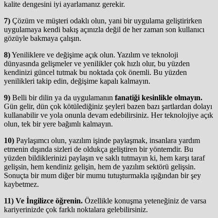
kalite dengesini iyi ayarlamanız gerekir.
7)
Çözüm ve müşteri odaklı olun, yani bir uygulama geliştirirken
uygulamaya kendi bakış açınızla değil de her zaman son kullanıcı
gözüyle bakmaya çalışın.
8)
Yeniliklere ve değişime açık olun. Yazılım ve teknoloji
dünyasında gelişmeler ve yenilikler çok hızlı olur, bu yüzden
kendinizi güncel tutmak bu noktada çok önemli. Bu yüzden
yenilikleri takip edin, değişime kapalı kalmayın.
9)
Belli bir dilin ya da uygulamanın
fanatiği kesinlikle olmayın.
Gün gelir, dün çok kötülediğiniz şeyleri bazen bazı şartlardan dolayı
kullanabilir ve yola onunla devam edebilirsiniz. Her teknolojiye açık
olun, tek bir yere bağımlı kalmayın.
10)
Paylaşımcı olun, yazılım işinde paylaşmak, insanlara yardım
etmenin dışında sizleri de oldukça geliştiren bir yöntemdir. Bu
yüzden bildiklerinizi paylaşın ve saklı tutmayın ki, hem karşı taraf
gelişsin, hem kendiniz gelişin, hem de yazılım sektörü gelişsin.
Sonuçta bir mum diğer bir mumu tutuşturmakla ışığından bir şey
kaybetmez.
11)
Ve İngilizce öğrenin.
Özellikle konuşma yeteneğiniz de varsa
kariyerinizde çok farklı noktalara gelebilirsiniz.