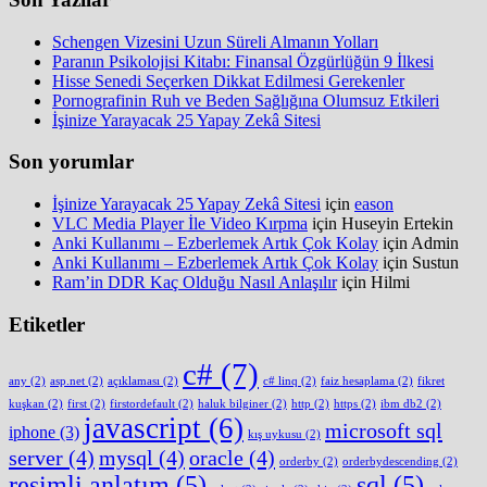
Schengen Vizesini Uzun Süreli Almanın Yolları
Paranın Psikolojisi Kitabı: Finansal Özgürlüğün 9 İlkesi
Hisse Senedi Seçerken Dikkat Edilmesi Gerekenler
Pornografinin Ruh ve Beden Sağlığına Olumsuz Etkileri
İşinize Yarayacak 25 Yapay Zekâ Sitesi
Son yorumlar
İşinize Yarayacak 25 Yapay Zekâ Sitesi
için
eason
VLC Media Player İle Video Kırpma
için
Huseyin Ertekin
Anki Kullanımı – Ezberlemek Artık Çok Kolay
için
Admin
Anki Kullanımı – Ezberlemek Artık Çok Kolay
için
Sustun
Ram’in DDR Kaç Olduğu Nasıl Anlaşılır
için
Hilmi
Etiketler
c#
(7)
any
(2)
asp.net
(2)
açıklaması
(2)
c# linq
(2)
faiz hesaplama
(2)
fikret
kuşkan
(2)
first
(2)
firstordefault
(2)
haluk bilginer
(2)
http
(2)
https
(2)
ibm db2
(2)
javascript
(6)
microsoft sql
iphone
(3)
kış uykusu
(2)
server
(4)
mysql
(4)
oracle
(4)
orderby
(2)
orderbydescending
(2)
resimli anlatım
(5)
sql
(5)