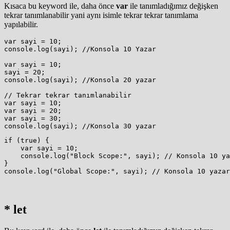
Kısaca bu keyword ile, daha önce
var
ile tanımladığımız değişken
tekrar tanımlanabilir yani aynı isimle tekrar tekrar tanımlama
yapılabilir.
var sayi = 10;

console.log(sayi); //Konsola 10 Yazar

var sayi = 10;

sayi = 20;

console.log(sayi); //Konsola 20 yazar

// Tekrar tekrar tanımlanabilir

var sayi = 10;

var sayi = 20;

var sayi = 30;

console.log(sayi); //Konsola 30 yazar
if (true) {

    var sayi = 10;

    console.log("Block Scope:", sayi); // Konsola 10 ya
}

console.log("Global Scope:", sayi); // Konsola 10 yazar
* let