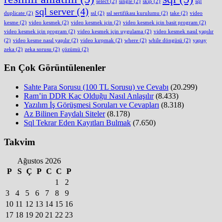
select
(2)
single
(2)
skip
(2)
sql
sql server
(4)
duplicate
(2)
ssl
(2)
ssl sertifikası kurulumu
(2)
take
(2)
video
kesme
(2)
video kesmek
(2)
video kesmek için
(2)
video kesmek için basit program
(2)
video kesmek için program
(2)
video kesmek için uygulama
(2)
video kesmek nasıl yapılır
(2)
video kesme nasıl yapılır
(2)
video kırpmak
(2)
where
(2)
while döngüsü
(2)
yapay
zeka
(2)
zeka sorusu
(2)
çözümü
(2)
En Çok Görüntülenenler
Sahte Para Sorusu (100 TL Sorusu) ve Cevabı
(20.299)
Ram’in DDR Kaç Olduğu Nasıl Anlaşılır
(8.433)
Yazılım İş Görüşmesi Soruları ve Cevapları
(8.318)
Az Bilinen Faydalı Siteler
(8.178)
Sql Tekrar Eden Kayıtları Bulmak
(7.650)
Takvim
Ağustos 2026
P
S
Ç
P
C
C
P
1
2
3
4
5
6
7
8
9
10
11
12
13
14
15
16
17
18
19
20
21
22
23