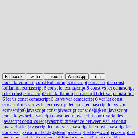
Facebook
Twitter
LinkedIn
WhatsApp
Email
const kavramları
const kullanımı
ecmascript
ecmascript 6 const
kullanımı
ecmascript 6 const let
ecmascript 6 const vs let
ecmascript
6 let const
ecmascript 6 let kullanımı
ecmascript 6 let var
ecmascript
6 let vs const
ecmascript 6 let vs var
ecmascript 6 var let const
ecmascript 6 var vs let
ecmascript let const
ecmascript let vs var
ecmascript6
javascript const
javascript const değişkeni
javascript
const keyword
javascript const nedir
javascript const variables
javascript const vs let
javascript difference between var let const
javascript let
javascript let and var
javascript let const
javascript let
const var
javascript let değişkeni
javascript let keyword
javascript let
nedir
javascript let var const difference
javascript let variables