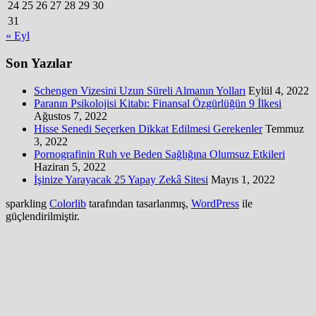
24
25
26
27
28
29
30
31
« Eyl
Son Yazılar
Schengen Vizesini Uzun Süreli Almanın Yolları
Eylül 4, 2022
Paranın Psikolojisi Kitabı: Finansal Özgürlüğün 9 İlkesi
Ağustos 7, 2022
Hisse Senedi Seçerken Dikkat Edilmesi Gerekenler
Temmuz
3, 2022
Pornografinin Ruh ve Beden Sağlığına Olumsuz Etkileri
Haziran 5, 2022
İşinize Yarayacak 25 Yapay Zekâ Sitesi
Mayıs 1, 2022
sparkling
Colorlib
tarafından tasarlanmış,
WordPress
ile
güçlendirilmiştir.