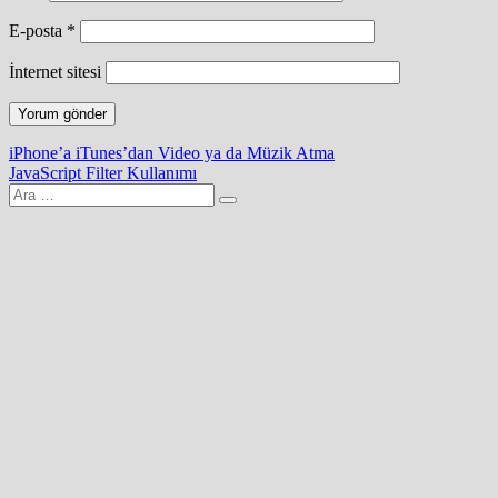
E-posta
*
İnternet sitesi
Yazı
iPhone’a iTunes’dan Video ya da Müzik Atma
JavaScript Filter Kullanımı
gezinmesi
Arama
yap: