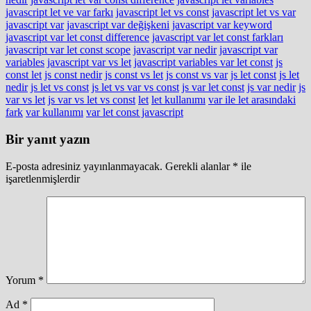
javascript let ve var farkı
javascript let vs const
javascript let vs var
javascript var
javascript var değişkeni
javascript var keyword
javascript var let const difference
javascript var let const farkları
javascript var let const scope
javascript var nedir
javascript var
variables
javascript var vs let
javascript variables var let const
js
const let
js const nedir
js const vs let
js const vs var
js let const
js let
nedir
js let vs const
js let vs var vs const
js var let const
js var nedir
js
var vs let
js var vs let vs const
let
let kullanımı
var ile let arasındaki
fark
var kullanımı
var let const javascript
Bir yanıt yazın
E-posta adresiniz yayınlanmayacak.
Gerekli alanlar
*
ile
işaretlenmişlerdir
Yorum
*
Ad
*