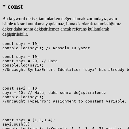
* const
Bu keyword de ise, tanımlarken değer atamak zorundayız, aynı
isimle tekrar tanımlama yapılamaz, buna ek olarak tanımladığımız
değer daha sonra değiştirilemez ancak referans kullanılarak
değiştirilebilir.
const sayi = 10;

console.log(sayi); // Konsola 10 yazar

const sayi = 10;

const sayi = 20; // Hata

console.log(sayi);

//Uncaught SyntaxError: Identifier 'sayi' has already b
const sayi = 10;

sayi = 20; // Hata, daha sonra değiştirilemez

console.log(sayi);

//Uncaught TypeError: Assignment to constant variable.
const sayi = [1,2,3,4];

sayi.push(5);

console.log(sayi); //Konsola [1, 2, 3, 4, 5] yazılır, d