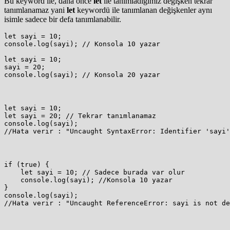
Bu keyword ile, daha önce
let
ile tanımladığımız değişken tekrar
tanımlanamaz yani
let
keywordü ile tanımlanan değişkenler aynı
isimle sadece bir defa tanımlanabilir.
let sayi = 10;

console.log(sayi); // Konsola 10 yazar

let sayi = 10;

sayi = 20;

console.log(sayi); // Konsola 20 yazar
let sayi = 10;

let sayi = 20; // Tekrar tanımlanamaz

console.log(sayi);

//Hata verir : "Uncaught SyntaxError: Identifier 'sayi'
if (true) {

    let sayi = 10; // Sadece burada var olur

    console.log(sayi); //Konsola 10 yazar

}

console.log(sayi);

//Hata verir : "Uncaught ReferenceError: sayi is not de