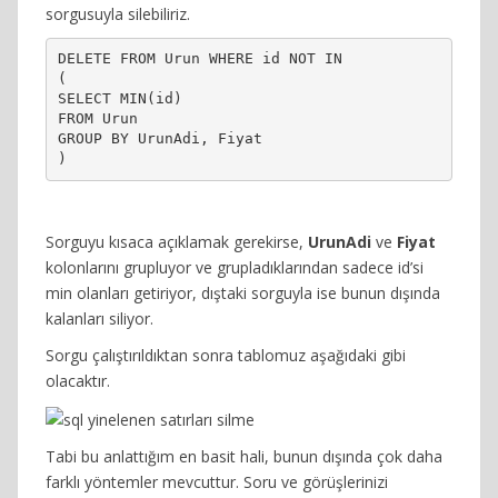
sorgusuyla silebiliriz.
DELETE FROM Urun WHERE id NOT IN

(

SELECT MIN(id)

FROM Urun

GROUP BY UrunAdi, Fiyat

)
Sorguyu kısaca açıklamak gerekirse,
UrunAdi
ve
Fiyat
kolonlarını grupluyor ve grupladıklarından sadece id’si
min olanları getiriyor, dıştaki sorguyla ise bunun dışında
kalanları siliyor.
Sorgu çalıştırıldıktan sonra tablomuz aşağıdaki gibi
olacaktır.
Tabi bu anlattığım en basit hali, bunun dışında çok daha
farklı yöntemler mevcuttur. Soru ve görüşlerinizi