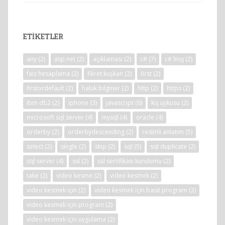
ETIKETLER
any
(2)
asp.net
(2)
açıklaması
(2)
c#
(7)
c# linq
(2)
faiz hesaplama
(2)
fikret kuşkan
(2)
first
(2)
firstordefault
(2)
haluk bilginer
(2)
http
(2)
https
(2)
ibm db2
(2)
iphone
(3)
javascript
(6)
kış uykusu
(2)
microsoft sql server
(4)
mysql
(4)
oracle
(4)
orderby
(2)
orderbydescending
(2)
resimli anlatım
(5)
select
(2)
single
(2)
skip
(2)
sql
(5)
sql duplicate
(2)
sql server
(4)
ssl
(2)
ssl sertifikası kurulumu
(2)
take
(2)
video kesme
(2)
video kesmek
(2)
video kesmek için
(2)
video kesmek için basit program
(2)
video kesmek için program
(2)
video kesmek için uygulama
(2)