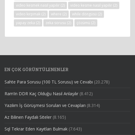
video kesmek nasıl yapılır
(2)
video kesme nasıl yapılır
(2)
video kırpmak
(2)
where
(2)
while döngüsü
(2)
yapay zeka
(2)
zeka sorusu
(2)
çözümü
(2)
EN ÇOK GÖRÜNTÜLENENLER
Sahte Para Sorusu (100 TL Sorusu) ve Cevabı
(20.278)
Ram’in DDR Kaç Olduğu Nasıl Anlaşılır
(8.412)
Yazılım İş Görüşmesi Soruları ve Cevapları
(8.314)
Az Bilinen Faydalı Siteler
(8.165)
Sql Tekrar Eden Kayıtları Bulmak
(7.643)