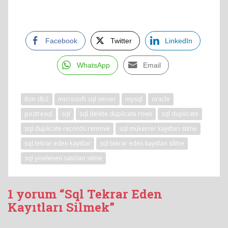
Facebook
Twitter
LinkedIn
WhatsApp
Email
ibm db2
microsoft sql server
mysql
oracle
postresql
sql
sql delete duplicate rows
sql duplicate
sql duplicate records remove
sql mükerrer kayıtları silme
sql tekrar eden kayıtlar
sql tekrar eden kayıtları silme
sql yinelenen satırları silme
1 yorum “Sql Tekrar Eden
Kayıtları Silmek”