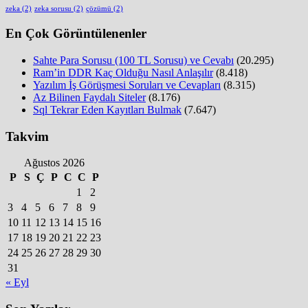
zeka
(2)
zeka sorusu
(2)
çözümü
(2)
En Çok Görüntülenenler
Sahte Para Sorusu (100 TL Sorusu) ve Cevabı
(20.295)
Ram’in DDR Kaç Olduğu Nasıl Anlaşılır
(8.418)
Yazılım İş Görüşmesi Soruları ve Cevapları
(8.315)
Az Bilinen Faydalı Siteler
(8.176)
Sql Tekrar Eden Kayıtları Bulmak
(7.647)
Takvim
Ağustos 2026
P
S
Ç
P
C
C
P
1
2
3
4
5
6
7
8
9
10
11
12
13
14
15
16
17
18
19
20
21
22
23
24
25
26
27
28
29
30
31
« Eyl