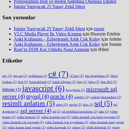
Pornografinin Ruh ve Beden Sağlığına Olumsuz Etkileri
İşinize Yarayacak 25 Yapay Zekâ Sitesi
Son yorumlar
İşinize Yarayacak 25 Yapay Zekâ Sitesi
için
eason
VLC Media Player İle Video Kırpma
için
Huseyin Ertekin
Anki Kullanımı – Ezberlemek Artık Çok Kolay
için
Admin
Anki Kullanımı – Ezberlemek Artık Çok Kolay
için
Sustun
Ram’in DDR Kaç Olduğu Nasıl Anlaşılır
için
Hilmi
Etiketler
c#
(7)
any
(2)
asp.net
(2)
açıklaması
(2)
c# linq
(2)
faiz hesaplama
(2)
fikret
kuşkan
(2)
first
(2)
firstordefault
(2)
haluk bilginer
(2)
http
(2)
https
(2)
ibm db2
(2)
javascript
(6)
microsoft sql
iphone
(3)
kış uykusu
(2)
server
(4)
mysql
(4)
oracle
(4)
orderby
(2)
orderbydescending
(2)
resimli anlatım
(5)
sql
(5)
select
(2)
single
(2)
skip
(2)
sql
sql server
(4)
duplicate
(2)
ssl
(2)
ssl sertifikası kurulumu
(2)
take
(2)
video
kesme
(2)
video kesmek
(2)
video kesmek için
(2)
video kesmek için basit program
(2)
video kesmek için program
(2)
video kesmek için uygulama
(2)
video kesmek nasıl yapılır
(2)
video kesme nasıl yapılır
(2)
video kırpmak
(2)
where
(2)
while döngüsü
(2)
yapay