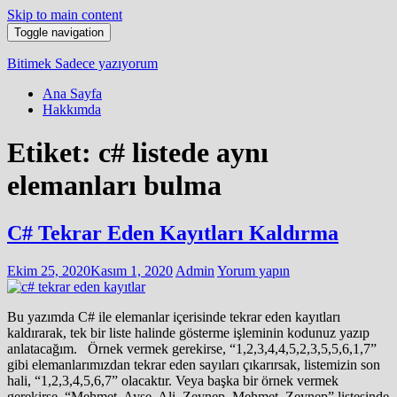
Skip to main content
Toggle navigation
Bitimek
Sadece yazıyorum
Ana Sayfa
Hakkımda
Etiket:
c# listede aynı
elemanları bulma
C# Tekrar Eden Kayıtları Kaldırma
Ekim 25, 2020
Kasım 1, 2020
Admin
Yorum yapın
Bu yazımda C# ile elemanlar içerisinde tekrar eden kayıtları
kaldırarak, tek bir liste halinde gösterme işleminin kodunuz yazıp
anlatacağım. Örnek vermek gerekirse, “1,2,3,4,4,5,2,3,5,5,6,1,7”
gibi elemanlarımızdan tekrar eden sayıları çıkarırsak, listemizin son
hali, “1,2,3,4,5,6,7” olacaktır. Veya başka bir örnek vermek
gerekirse, “Mehmet, Ayşe, Ali, Zeynep, Mehmet, Zeynep” listesinde