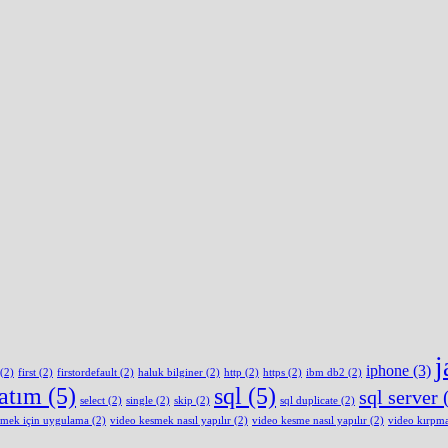
j
iphone
(3)
(2)
first
(2)
firstordefault
(2)
haluk bilginer
(2)
http
(2)
https
(2)
ibm db2
(2)
latım
(5)
sql
(5)
sql server
(
select
(2)
single
(2)
skip
(2)
sql duplicate
(2)
smek için uygulama
(2)
video kesmek nasıl yapılır
(2)
video kesme nasıl yapılır
(2)
video kırpm