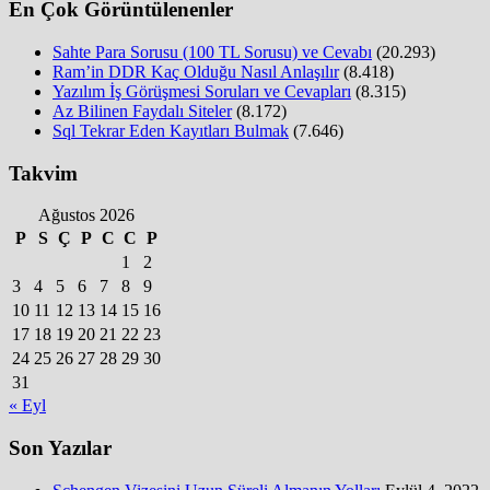
En Çok Görüntülenenler
Sahte Para Sorusu (100 TL Sorusu) ve Cevabı
(20.293)
Ram’in DDR Kaç Olduğu Nasıl Anlaşılır
(8.418)
Yazılım İş Görüşmesi Soruları ve Cevapları
(8.315)
Az Bilinen Faydalı Siteler
(8.172)
Sql Tekrar Eden Kayıtları Bulmak
(7.646)
Takvim
Ağustos 2026
P
S
Ç
P
C
C
P
1
2
3
4
5
6
7
8
9
10
11
12
13
14
15
16
17
18
19
20
21
22
23
24
25
26
27
28
29
30
31
« Eyl
Son Yazılar