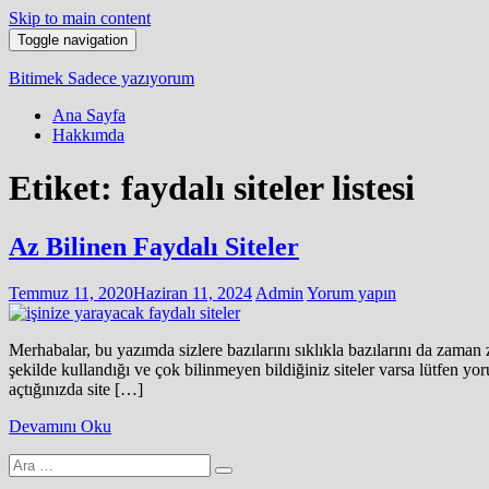
Skip to main content
Toggle navigation
Bitimek
Sadece yazıyorum
Ana Sayfa
Hakkımda
Etiket:
faydalı siteler listesi
Az Bilinen Faydalı Siteler
Temmuz 11, 2020
Haziran 11, 2024
Admin
Yorum yapın
Merhabalar, bu yazımda sizlere bazılarını sıklıkla bazılarını da zaman
şekilde kullandığı ve çok bilinmeyen bildiğiniz siteler varsa lütfen yoru
açtığınızda site […]
Devamını Oku
Arama
yap: