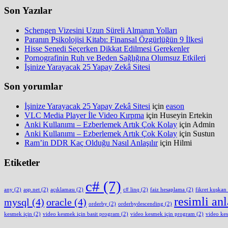
Son Yazılar
Schengen Vizesini Uzun Süreli Almanın Yolları
Paranın Psikolojisi Kitabı: Finansal Özgürlüğün 9 İlkesi
Hisse Senedi Seçerken Dikkat Edilmesi Gerekenler
Pornografinin Ruh ve Beden Sağlığına Olumsuz Etkileri
İşinize Yarayacak 25 Yapay Zekâ Sitesi
Son yorumlar
İşinize Yarayacak 25 Yapay Zekâ Sitesi
için
eason
VLC Media Player İle Video Kırpma
için
Huseyin Ertekin
Anki Kullanımı – Ezberlemek Artık Çok Kolay
için
Admin
Anki Kullanımı – Ezberlemek Artık Çok Kolay
için
Sustun
Ram’in DDR Kaç Olduğu Nasıl Anlaşılır
için
Hilmi
Etiketler
c#
(7)
any
(2)
asp.net
(2)
açıklaması
(2)
c# linq
(2)
faiz hesaplama
(2)
fikret kuşkan
resimli an
mysql
(4)
oracle
(4)
orderby
(2)
orderbydescending
(2)
kesmek için
(2)
video kesmek için basit program
(2)
video kesmek için program
(2)
video ke