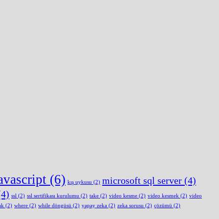
avascript
(6)
microsoft sql server
(4)
kış uykusu
(2)
4)
ssl
(2)
ssl sertifikası kurulumu
(2)
take
(2)
video kesme
(2)
video kesmek
(2)
video
ak
(2)
where
(2)
while döngüsü
(2)
yapay zeka
(2)
zeka sorusu
(2)
çözümü
(2)