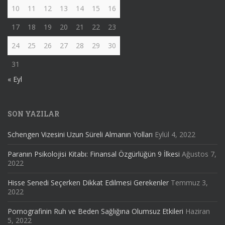
10
11
12
13
14
15
16
17
18
19
20
21
22
23
24
25
26
27
28
29
30
31
« Eyl
SON YAZILAR
Schengen Vizesini Uzun Süreli Almanın Yolları
Eylül 4, 2022
Paranın Psikolojisi Kitabı: Finansal Özgürlüğün 9 İlkesi
Ağustos 7,
2022
Hisse Senedi Seçerken Dikkat Edilmesi Gerekenler
Temmuz 3,
2022
Pornografinin Ruh ve Beden Sağlığına Olumsuz Etkileri
Haziran
5, 2022