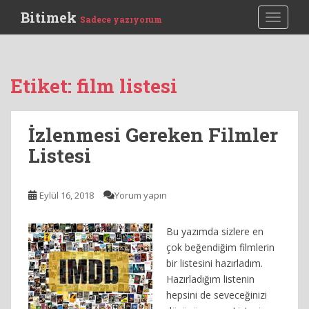
S
Bitimek
TOGGLE
Sadece yazıyorum
k
i
p
t
Etiket:
film listesi
o
m
a
İzlenmesi Gereken Filmler
i
Listesi
n
c
o
Eylül 16, 2018
Yorum yapın
n
t
e
Bu yazımda sizlere en
n
çok beğendiğim filmlerin
t
bir listesini hazırladım.
Hazırladığım listenin
hepsini de seveceğinizi