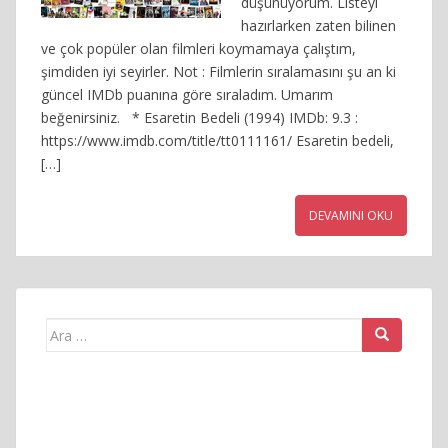
düşünüyorum. Listeyi
hazırlarken zaten bilinen
ve çok popüler olan filmleri koymamaya çalıştım,
şimdiden iyi seyirler. Not : Filmlerin sıralamasını şu an ki
güncel IMDb puanına göre sıraladım. Umarım
beğenirsiniz. * Esaretin Bedeli (1994) IMDb: 9.3 :
https://www.imdb.com/title/tt0111161/ Esaretin bedeli,
[…]
DEVAMINI OKU
Arama
yap: