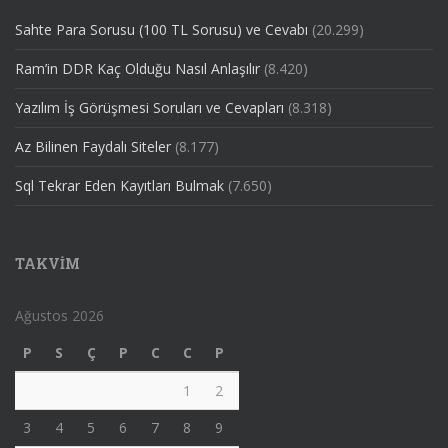
Sahte Para Sorusu (100 TL Sorusu) ve Cevabı
(20.299)
Ram’in DDR Kaç Olduğu Nasıl Anlaşılır
(8.420)
Yazılım İş Görüşmesi Soruları ve Cevapları
(8.318)
Az Bilinen Faydalı Siteler
(8.177)
Sql Tekrar Eden Kayıtları Bulmak
(7.650)
TAKVIM
Ağustos 2026
P
S
Ç
P
C
C
P
1
2
3
4
5
6
7
8
9