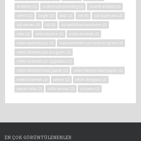
orderby
(2)
orderbydescending
(2)
resimli anlatım
(5)
select
(2)
single
(2)
skip
(2)
sql
(5)
sql duplicate
(2)
sql server
(4)
ssl
(2)
ssl sertifikası kurulumu
(2)
take
(2)
video kesme
(2)
video kesmek
(2)
video kesmek için
(2)
video kesmek için basit program
(2)
video kesmek için program
(2)
video kesmek için uygulama
(2)
video kesmek nasıl yapılır
(2)
video kesme nasıl yapılır
(2)
video kırpmak
(2)
where
(2)
while döngüsü
(2)
yapay zeka
(2)
zeka sorusu
(2)
çözümü
(2)
EN ÇOK GÖRÜNTÜLENENLER