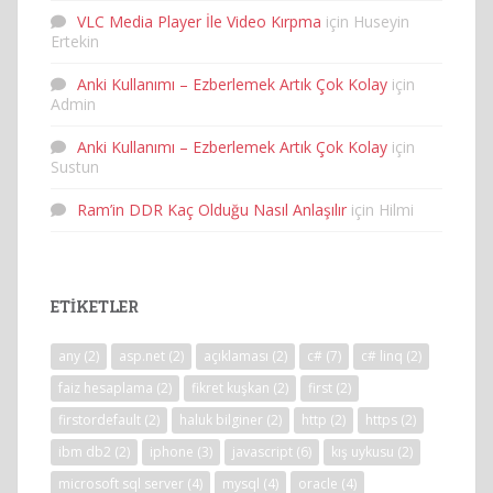
VLC Media Player İle Video Kırpma
için
Huseyin
Ertekin
Anki Kullanımı – Ezberlemek Artık Çok Kolay
için
Admin
Anki Kullanımı – Ezberlemek Artık Çok Kolay
için
Sustun
Ram’in DDR Kaç Olduğu Nasıl Anlaşılır
için
Hilmi
ETIKETLER
any
(2)
asp.net
(2)
açıklaması
(2)
c#
(7)
c# linq
(2)
faiz hesaplama
(2)
fikret kuşkan
(2)
first
(2)
firstordefault
(2)
haluk bilginer
(2)
http
(2)
https
(2)
ibm db2
(2)
iphone
(3)
javascript
(6)
kış uykusu
(2)
microsoft sql server
(4)
mysql
(4)
oracle
(4)