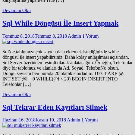
karşılaştırma yaparken True […]
Devamını Oku
Sql While Döngüsü İle Insert Yapmak
Temmuz 8, 2018
Temmuz 8, 2018
Admin
1 Yorum
Sql’de tablonuza çok sayıda data eklemek istediğinizde while
döngüsü ile insert yapabilirsiniz. Daha kolay anlaşılması açısından,
Sql Server üzerinden resimli olarak anlatacağım. Örneğin, Telefonlar
diye bir tablomuz ve alanları da Ad, Soyad, TelefonNo olsun.
Döngü sayısını ben burada 20 olarak sınırladım. DECLARE @i
INT SET @i = 0 WHILE(@i < 20) BEGIN INSERT INTO
Telefonlar […]
Devamını Oku
Sql Tekrar Eden Kayıtları Silmek
Haziran 16, 2018
Kasım 10, 2018
Admin
1 Yorum