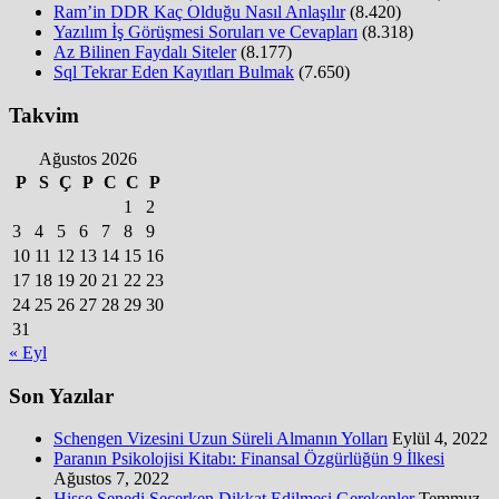
Ram’in DDR Kaç Olduğu Nasıl Anlaşılır
(8.420)
Yazılım İş Görüşmesi Soruları ve Cevapları
(8.318)
Az Bilinen Faydalı Siteler
(8.177)
Sql Tekrar Eden Kayıtları Bulmak
(7.650)
Takvim
Ağustos 2026
P
S
Ç
P
C
C
P
1
2
3
4
5
6
7
8
9
10
11
12
13
14
15
16
17
18
19
20
21
22
23
24
25
26
27
28
29
30
31
« Eyl
Son Yazılar
Schengen Vizesini Uzun Süreli Almanın Yolları
Eylül 4, 2022
Paranın Psikolojisi Kitabı: Finansal Özgürlüğün 9 İlkesi
Ağustos 7, 2022
Hisse Senedi Seçerken Dikkat Edilmesi Gerekenler
Temmuz