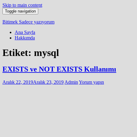
Skip to main content
Toggle navigation
Bitimek
Sadece yazıyorum
Ana Sayfa
Hakkımda
Etiket:
mysql
EXISTS ve NOT EXISTS Kullanımı
Aralık 22, 2019
Aralık 23, 2019
Admin
Yorum yapın