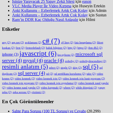
İşinize Yarayacak 25 Yapay Zekâ Sitesi
için
eason
VLC Media Player İle Video Kırpma
için
Huseyin Ertekin
Anki Kullanımı – Ezberlemek Artık Çok Kolay
için
Admin
Anki Kullanımı – Ezberlemek Artık Çok Kolay
için
Sustun
Ram’in DDR Kaç Olduğu Nasıl Anlaşılır
için
Hilmi
Etiketler
c#
(7)
any
(2)
asp.net
(2)
açıklaması
(2)
c# linq
(2)
faiz hesaplama
(2)
fikret
kuşkan
(2)
first
(2)
firstordefault
(2)
haluk bilginer
(2)
http
(2)
https
(2)
ibm db2
(2)
javascript
(6)
microsoft sql
iphone
(3)
kış uykusu
(2)
server
(4)
mysql
(4)
oracle
(4)
orderby
(2)
orderbydescending
(2)
resimli anlatım
(5)
sql
(5)
select
(2)
single
(2)
skip
(2)
sql
sql server
(4)
duplicate
(2)
ssl
(2)
ssl sertifikası kurulumu
(2)
take
(2)
video
kesme
(2)
video kesmek
(2)
video kesmek için
(2)
video kesmek için basit program
(2)
video kesmek için program
(2)
video kesmek için uygulama
(2)
video kesmek nasıl yapılır
(2)
video kesme nasıl yapılır
(2)
video kırpmak
(2)
where
(2)
while döngüsü
(2)
yapay
zeka
(2)
zeka sorusu
(2)
çözümü
(2)
En Çok Görüntülenenler
Sahte Para Sorusu (100 TL Sorusu) ve Cevabı
(20.299)