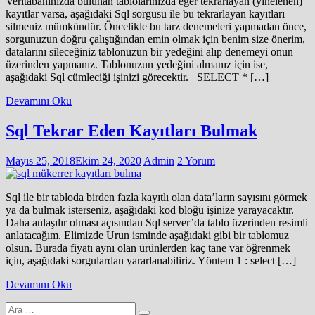
Veritabanınızda bulunan tablolarınızda eğer tekrarlayan (yinelenen)
kayıtlar varsa, aşağıdaki Sql sorgusu ile bu tekrarlayan kayıtları
silmeniz mümkündür. Öncelikle bu tarz denemeleri yapmadan önce,
sorgunuzun doğru çalıştığından emin olmak için benim size önerim,
datalarını sileceğiniz tablonuzun bir yedeğini alıp denemeyi onun
üzerinden yapmanız. Tablonuzun yedeğini almanız için ise,
aşağıdaki Sql cümleciği işinizi görecektir. SELECT * […]
Devamını Oku
Sql Tekrar Eden Kayıtları Bulmak
Mayıs 25, 2018
Ekim 24, 2020
Admin
2 Yorum
Sql ile bir tabloda birden fazla kayıtlı olan data’ların sayısını görmek
ya da bulmak isterseniz, aşağıdaki kod bloğu işinize yarayacaktır.
Daha anlaşılır olması açısından Sql server’da tablo üzerinden resimli
anlatacağım. Elimizde Urun isminde aşağıdaki gibi bir tablomuz
olsun. Burada fiyatı aynı olan ürünlerden kaç tane var öğrenmek
için, aşağıdaki sorgulardan yararlanabiliriz. Yöntem 1 : select […]
Devamını Oku
Arama