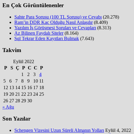
En Çok Görüntülenenler
Sahte Para Sorusu (100 TL Sorusu) ve Cevabı
(20.278)
Ram’in DDR Kaç Olduğu Nasıl Anlaşılır
(8.409)
Yazılım İş Görüşmesi Soruları ve Cevapları
(8.313)
Az Bilinen Faydalı Siteler
(8.164)
Sql Tekrar Eden Kayıtları Bulmak
(7.643)
Takvim
Eylül 2022
P
S
Ç
P
C
C
P
1
2
3
4
5
6
7
8
9
10
11
12
13
14
15
16
17
18
19
20
21
22
23
24
25
26
27
28
29
30
« Ağu
Son Yazılar
Schengen Vizesini Uzun Süreli Almanın Yolları
Eylül 4, 2022