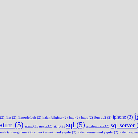
j
iphone
(3)
(2)
first
(2)
firstordefault
(2)
haluk bilginer
(2)
http
(2)
https
(2)
ibm db2
(2)
latım
(5)
sql
(5)
sql server
(
select
(2)
single
(2)
skip
(2)
sql duplicate
(2)
smek için uygulama
(2)
video kesmek nasıl yapılır
(2)
video kesme nasıl yapılır
(2)
video kırpm