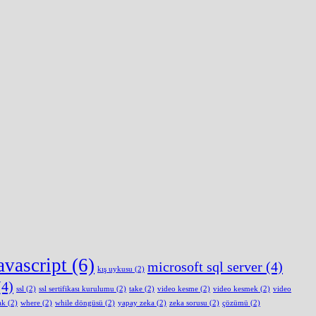
avascript
(6)
microsoft sql server
(4)
kış uykusu
(2)
4)
ssl
(2)
ssl sertifikası kurulumu
(2)
take
(2)
video kesme
(2)
video kesmek
(2)
video
ak
(2)
where
(2)
while döngüsü
(2)
yapay zeka
(2)
zeka sorusu
(2)
çözümü
(2)