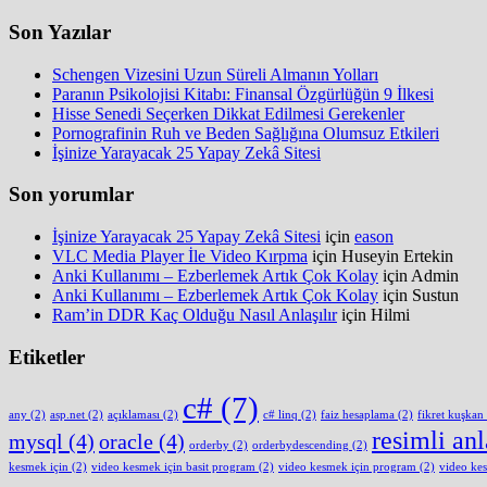
Son Yazılar
Schengen Vizesini Uzun Süreli Almanın Yolları
Paranın Psikolojisi Kitabı: Finansal Özgürlüğün 9 İlkesi
Hisse Senedi Seçerken Dikkat Edilmesi Gerekenler
Pornografinin Ruh ve Beden Sağlığına Olumsuz Etkileri
İşinize Yarayacak 25 Yapay Zekâ Sitesi
Son yorumlar
İşinize Yarayacak 25 Yapay Zekâ Sitesi
için
eason
VLC Media Player İle Video Kırpma
için
Huseyin Ertekin
Anki Kullanımı – Ezberlemek Artık Çok Kolay
için
Admin
Anki Kullanımı – Ezberlemek Artık Çok Kolay
için
Sustun
Ram’in DDR Kaç Olduğu Nasıl Anlaşılır
için
Hilmi
Etiketler
c#
(7)
any
(2)
asp.net
(2)
açıklaması
(2)
c# linq
(2)
faiz hesaplama
(2)
fikret kuşkan
resimli an
mysql
(4)
oracle
(4)
orderby
(2)
orderbydescending
(2)
kesmek için
(2)
video kesmek için basit program
(2)
video kesmek için program
(2)
video ke