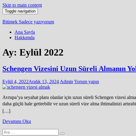
Skip to main content
Toggle navigation
Bitimek
Sadece yazıyorum
Ana Sayfa
Hakkımda
Ay:
Eylül 2022
Schengen Vizesini Uzun Süreli Almanın Yol
Eylül 4, 2022
Aralık 13, 2024
Admin
Yorum yapın
Avrupa’ya seyahat planı olanlar için uzun süreli Schengen vizesi almak 
daha güçlü hale getirebilir ve uzun süreli vize alma ihtimalinizi artı
[…]
Devamını Oku
Arama