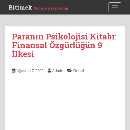
S
Bitimek
TOGGLE
Sadece yazıyorum
k
i
p
t
Paranın Psikolojisi Kitabı:
o
Finansal Özgürlüğün 9
m
a
İlkesi
i
n
c
Ağustos 7, 2022
Admin
Genel
o
n
t
e
n
t