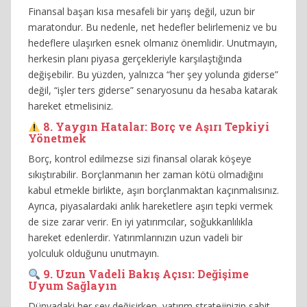
Finansal başarı kısa mesafeli bir yarış değil, uzun bir
maratondur. Bu nedenle, net hedefler belirlemeniz ve bu
hedeflere ulaşırken esnek olmanız önemlidir. Unutmayın,
herkesin planı piyasa gerçekleriyle karşılaştığında
değişebilir. Bu yüzden, yalnızca “her şey yolunda giderse”
değil, “işler ters giderse” senaryosunu da hesaba katarak
hareket etmelisiniz.
8. Yaygın Hatalar: Borç ve Aşırı Tepkiyi
Yönetmek
Borç, kontrol edilmezse sizi finansal olarak köşeye
sıkıştırabilir. Borçlanmanın her zaman kötü olmadığını
kabul etmekle birlikte, aşırı borçlanmaktan kaçınmalısınız.
Ayrıca, piyasalardaki anlık hareketlere aşırı tepki vermek
de size zarar verir. En iyi yatırımcılar, soğukkanlılıkla
hareket edenlerdir. Yatırımlarınızın uzun vadeli bir
yolculuk olduğunu unutmayın.
9. Uzun Vadeli Bakış Açısı: Değişime
Uyum Sağlayın
Dünyadaki her şey değişirken, yatırım stratejinizin sabit