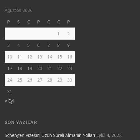
Ağustos 2026
P
S
Ç
P
C
C
P
1
2
3
4
5
6
7
8
9
10
11
12
13
14
15
16
17
18
19
20
21
22
23
24
25
26
27
28
29
30
31
« Eyl
SON YAZILAR
Schengen Vizesini Uzun Süreli Almanın Yolları
Eylül 4, 2022