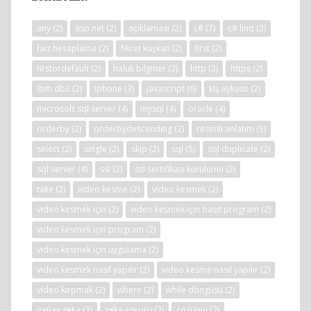
any
(2)
asp.net
(2)
açıklaması
(2)
c#
(7)
c# linq
(2)
faiz hesaplama
(2)
fikret kuşkan
(2)
first
(2)
firstordefault
(2)
haluk bilginer
(2)
http
(2)
https
(2)
ibm db2
(2)
iphone
(3)
javascript
(6)
kış uykusu
(2)
microsoft sql server
(4)
mysql
(4)
oracle
(4)
orderby
(2)
orderbydescending
(2)
resimli anlatım
(5)
select
(2)
single
(2)
skip
(2)
sql
(5)
sql duplicate
(2)
sql server
(4)
ssl
(2)
ssl sertifikası kurulumu
(2)
take
(2)
video kesme
(2)
video kesmek
(2)
video kesmek için
(2)
video kesmek için basit program
(2)
video kesmek için program
(2)
video kesmek için uygulama
(2)
video kesmek nasıl yapılır
(2)
video kesme nasıl yapılır
(2)
video kırpmak
(2)
where
(2)
while döngüsü
(2)
yapay zeka
(2)
zeka sorusu
(2)
çözümü
(2)