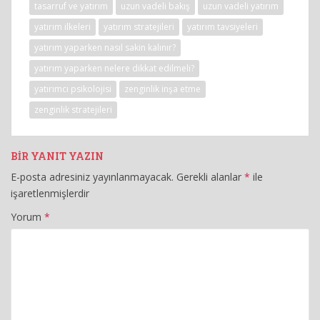
tasarruf ve yatırım
uzun vadeli bakış
uzun vadeli yatırım
yatırım ilkeleri
yatırım stratejileri
yatırım tavsiyeleri
yatırım yaparken nasıl sakin kalınır?
yatırım yaparken nelere dikkat edilmeli?
yatırımcı psikolojisi
zenginlik inşa etme
zenginlik stratejileri
BIR YANIT YAZIN
E-posta adresiniz yayınlanmayacak.
Gerekli alanlar
*
ile
işaretlenmişlerdir
Yorum
*