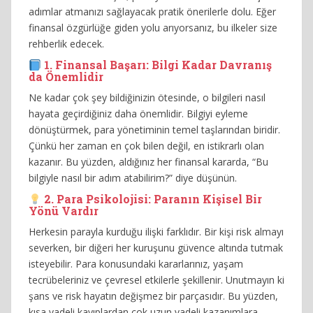
adımlar atmanızı sağlayacak pratik önerilerle dolu. Eğer
finansal özgürlüğe giden yolu arıyorsanız, bu ilkeler size
rehberlik edecek.
1. Finansal Başarı: Bilgi Kadar Davranış
da Önemlidir
Ne kadar çok şey bildiğinizin ötesinde, o bilgileri nasıl
hayata geçirdiğiniz daha önemlidir. Bilgiyi eyleme
dönüştürmek, para yönetiminin temel taşlarından biridir.
Çünkü her zaman en çok bilen değil, en istikrarlı olan
kazanır. Bu yüzden, aldığınız her finansal kararda, “Bu
bilgiyle nasıl bir adım atabilirim?” diye düşünün.
2. Para Psikolojisi: Paranın Kişisel Bir
Yönü Vardır
Herkesin parayla kurduğu ilişki farklıdır. Bir kişi risk almayı
severken, bir diğeri her kuruşunu güvence altında tutmak
isteyebilir. Para konusundaki kararlarınız, yaşam
tecrübeleriniz ve çevresel etkilerle şekillenir. Unutmayın ki
şans ve risk hayatın değişmez bir parçasıdır. Bu yüzden,
kısa vadeli kayıplardan çok uzun vadeli kazanımlara