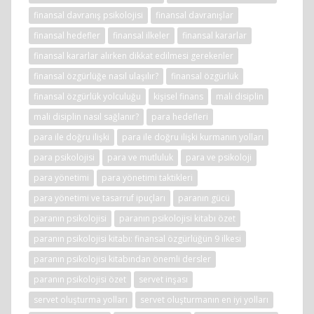
finansal davranış psikolojisi
finansal davranışlar
finansal hedefler
finansal ilkeler
finansal kararlar
finansal kararlar alırken dikkat edilmesi gerekenler
finansal özgürlüğe nasıl ulaşılır?
finansal özgürlük
finansal özgürlük yolculuğu
kişisel finans
mali disiplin
mali disiplin nasıl sağlanır?
para hedefleri
para ile doğru ilişki
para ile doğru ilişki kurmanın yolları
para psikolojisi
para ve mutluluk
para ve psikoloji
para yönetimi
para yönetimi taktikleri
para yönetimi ve tasarruf ipuçları
paranın gücü
paranın psikolojisi
paranın psikolojisi kitabı özet
paranın psikolojisi kitabı: finansal özgürlüğün 9 ilkesi
paranın psikolojisi kitabından önemli dersler
paranın psikolojisi özet
servet inşası
servet oluşturma yolları
servet oluşturmanın en iyi yolları