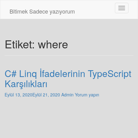
Skip
Toggle n
to
Bitimek
Sadece yazıyorum
main
content
Etiket:
where
C# Linq İfadelerinin TypeScript
Karşılıkları
Eylül 13, 2020
Eylül 21, 2020
Admin
Yorum yapın