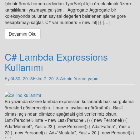
için bir örnek hemen ardından TyprScript için örnek olmak üzere
karşılıklarını yazmaya çalıştım. Aggregate Aggregate bir
koleksiyonda bulunan sayısal değerleri belirlenen işleme göre
hesaplamayı sağlar. C# var numbers = new int[] { […]
Devamını Oku
C# Lambda Expressions
Kullanımı
Eylül 30, 2018
Ekim 7, 2018
Admin
Yorum yapın
Bu yazımda sizlere lambda expression kullanarak bazı sorgulama
örnekleri göstereceğim. Umarım faydasını görürsünüz. Basit
olması açısından elimizde aşağıdaki gibi verilerimiz olsun.
List<Personel> liste = new List<Personel>() { new Personel() {
Ad=”Mehmet”, Yasi = 23 }, new Personel() { Ad=”Fatma”, Yasi =
22 }, new Personel() { Ad=”Mustafa”, Yasi = 20 }, new Personel() {
[…]