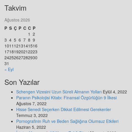
Takvim
Ağustos 2026
P
S
Ç
P
C
C
P
1
2
3
4
5
6
7
8
9
10
11
12
13
14
15
16
17
18
19
20
21
22
23
24
25
26
27
28
29
30
31
« Eyl
Son Yazılar
Schengen Vizesini Uzun Süreli Almanın Yolları
Eylül 4, 2022
Paranın Psikolojisi Kitabı: Finansal Özgürlüğün 9 İlkesi
Ağustos 7, 2022
Hisse Senedi Seçerken Dikkat Edilmesi Gerekenler
Temmuz 3, 2022
Pornografinin Ruh ve Beden Sağlığına Olumsuz Etkileri
Haziran 5, 2022