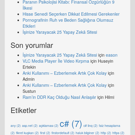
Paranın Psikolojisi Kitabı: Finansal Özgürlüğün 9
İlkesi
Hisse Senedi Seçerken Dikkat Edilmesi Gerekenler
Pornografinin Ruh ve Beden Sağlığına Olumsuz
Etkileri
İşinize Yarayacak 25 Yapay Zekâ Sitesi
Son yorumlar
İşinize Yarayacak 25 Yapay Zekâ Sitesi
için
eason
VLC Media Player İle Video Kırpma
için
Huseyin
Ertekin
Anki Kullanımı – Ezberlemek Artık Çok Kolay
için
Admin
Anki Kullanımı – Ezberlemek Artık Çok Kolay
için
Sustun
Ram’in DDR Kaç Olduğu Nasıl Anlaşılır
için
Hilmi
Etiketler
c#
(7)
any
(2)
asp.net
(2)
açıklaması
(2)
c# linq
(2)
faiz hesaplama
(2)
fikret kuşkan
(2)
first
(2)
firstordefault
(2)
haluk bilginer
(2)
http
(2)
https
(2)