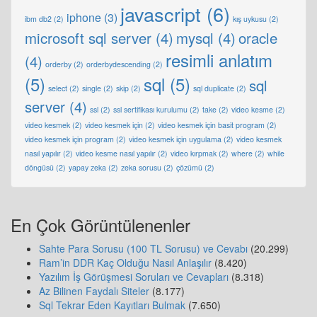
javascript
(6)
iphone
(3)
ibm db2
(2)
kış uykusu
(2)
microsoft sql server
(4)
mysql
(4)
oracle
resimli anlatım
(4)
orderby
(2)
orderbydescending
(2)
(5)
sql
(5)
sql
select
(2)
single
(2)
skip
(2)
sql duplicate
(2)
server
(4)
ssl
(2)
ssl sertifikası kurulumu
(2)
take
(2)
video kesme
(2)
video kesmek
(2)
video kesmek için
(2)
video kesmek için basit program
(2)
video kesmek için program
(2)
video kesmek için uygulama
(2)
video kesmek
nasıl yapılır
(2)
video kesme nasıl yapılır
(2)
video kırpmak
(2)
where
(2)
while
döngüsü
(2)
yapay zeka
(2)
zeka sorusu
(2)
çözümü
(2)
En Çok Görüntülenenler
Sahte Para Sorusu (100 TL Sorusu) ve Cevabı
(20.299)
Ram’in DDR Kaç Olduğu Nasıl Anlaşılır
(8.420)
Yazılım İş Görüşmesi Soruları ve Cevapları
(8.318)
Az Bilinen Faydalı Siteler
(8.177)
Sql Tekrar Eden Kayıtları Bulmak
(7.650)