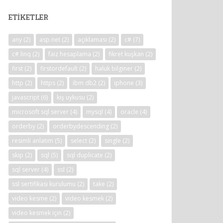
ETIKETLER
any
(2)
asp.net
(2)
açıklaması
(2)
c#
(7)
c# linq
(2)
faiz hesaplama
(2)
fikret kuşkan
(2)
first
(2)
firstordefault
(2)
haluk bilginer
(2)
http
(2)
https
(2)
ibm db2
(2)
iphone
(3)
javascript
(6)
kış uykusu
(2)
microsoft sql server
(4)
mysql
(4)
oracle
(4)
orderby
(2)
orderbydescending
(2)
resimli anlatım
(5)
select
(2)
single
(2)
skip
(2)
sql
(5)
sql duplicate
(2)
sql server
(4)
ssl
(2)
ssl sertifikası kurulumu
(2)
take
(2)
video kesme
(2)
video kesmek
(2)
video kesmek için
(2)