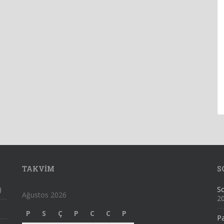
TAKVIM
S
)
Sc
Ağustos 2026
2
P
S
Ç
P
C
C
P
Pa