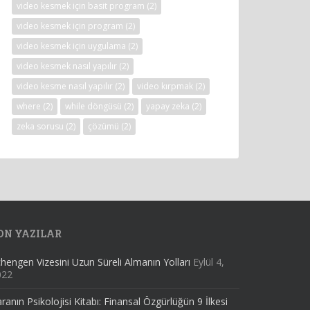
video kesmek için basit program
(2)
video kesmek için program
(2)
video kesmek için uygulama
(2)
video kesmek nasıl yapılır
(2)
video kesme nasıl yapılır
(2)
video kırpmak
(2)
where
(2)
while döngüsü
(2)
yapay zeka
(2)
zeka sorusu
(2)
çözümü
(2)
ON YAZILAR
hengen Vizesini Uzun Süreli Almanın Yolları
Eylül 4,
022
ranın Psikolojisi Kitabı: Finansal Özgürlüğün 9 İlkesi