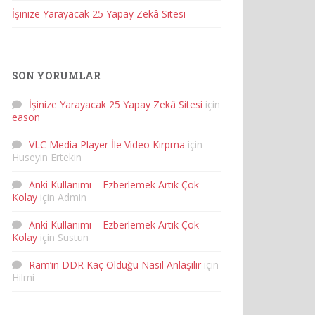
İşinize Yarayacak 25 Yapay Zekâ Sitesi
SON YORUMLAR
İşinize Yarayacak 25 Yapay Zekâ Sitesi
için
eason
VLC Media Player İle Video Kırpma
için
Huseyin Ertekin
Anki Kullanımı – Ezberlemek Artık Çok
Kolay
için
Admin
Anki Kullanımı – Ezberlemek Artık Çok
Kolay
için
Sustun
Ram’in DDR Kaç Olduğu Nasıl Anlaşılır
için
Hilmi