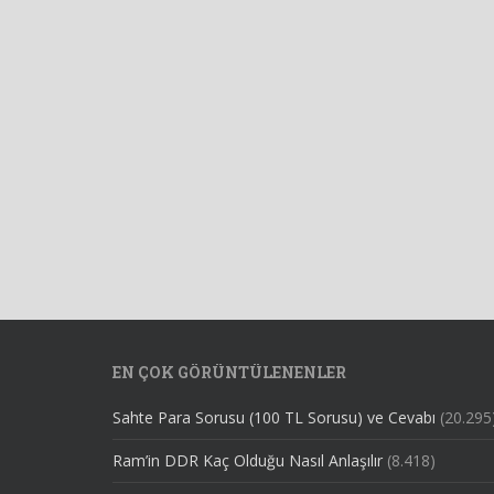
EN ÇOK GÖRÜNTÜLENENLER
Sahte Para Sorusu (100 TL Sorusu) ve Cevabı
(20.295
Ram’in DDR Kaç Olduğu Nasıl Anlaşılır
(8.418)