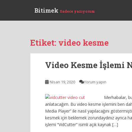
S
Bitimek
k
Sadece yazıyorum
i
p
t
o
Etiket:
video kesme
m
a
i
Video Kesme İşlemi N
n
c
o
Nisan 19, 2020
Yorum yapın
n
t
Merhabalar, bu
e
anlatacağım. Bu video kesme işlemini ben da
n
Media Player” ile nasıl yapılacağını göstermiştim
t
kesmek için beklemek zorundaydınız ayrıca has
işlemi “VidCutter” isimli açık kaynak […]