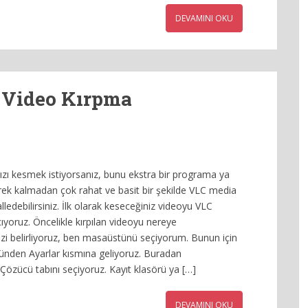
DEVAMINI OKU
e Video Kırpma
nızı kesmek istiyorsanız, bunu ekstra bir programa ya
rek kalmadan çok rahat ve basit bir şekilde VLC media
halledebilirsiniz. İlk olarak keseceğiniz videoyu VLC
açıyoruz. Öncelikle kırpılan videoyu nereye
i belirliyoruz, ben masaüstünü seçiyorum. Bunun için
nden Ayarlar kısmına geliyoruz. Buradan
/Çözücü tabını seçiyoruz. Kayıt klasörü ya […]
DEVAMINI OKU