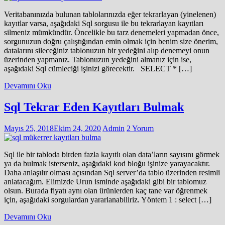
Veritabanınızda bulunan tablolarınızda eğer tekrarlayan (yinelenen)
kayıtlar varsa, aşağıdaki Sql sorgusu ile bu tekrarlayan kayıtları
silmeniz mümkündür. Öncelikle bu tarz denemeleri yapmadan önce,
sorgunuzun doğru çalıştığından emin olmak için benim size önerim,
datalarını sileceğiniz tablonuzun bir yedeğini alıp denemeyi onun
üzerinden yapmanız. Tablonuzun yedeğini almanız için ise,
aşağıdaki Sql cümleciği işinizi görecektir. SELECT * […]
Devamını Oku
Sql Tekrar Eden Kayıtları Bulmak
Mayıs 25, 2018
Ekim 24, 2020
Admin
2 Yorum
Sql ile bir tabloda birden fazla kayıtlı olan data’ların sayısını görmek
ya da bulmak isterseniz, aşağıdaki kod bloğu işinize yarayacaktır.
Daha anlaşılır olması açısından Sql server’da tablo üzerinden resimli
anlatacağım. Elimizde Urun isminde aşağıdaki gibi bir tablomuz
olsun. Burada fiyatı aynı olan ürünlerden kaç tane var öğrenmek
için, aşağıdaki sorgulardan yararlanabiliriz. Yöntem 1 : select […]
Devamını Oku