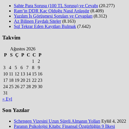
Sahte Para Sorusu (100 TL Sorusu) ve Cevabı
(20.277)
Ram’in DDR Kaç Olduğu Nasıl Anlaşılır
(8.409)
Yazılım İş Görüşmesi Soruları ve Cevapları
(8.312)
Az Bilinen Faydalı Siteler
(8.163)
Sql Tekrar Eden Kayıtları Bulmak
(7.642)
Takvim
Ağustos 2026
P
S
Ç
P
C
C
P
1
2
3
4
5
6
7
8
9
10
11
12
13
14
15
16
17
18
19
20
21
22
23
24
25
26
27
28
29
30
31
« Eyl
Son Yazılar
Schengen Vizesini Uzun Süreli Almanın Yolları
Eylül 4, 2022
Paranın Psikolojisi Kitabı: Finansal Özgürlüğün 9 İlkesi