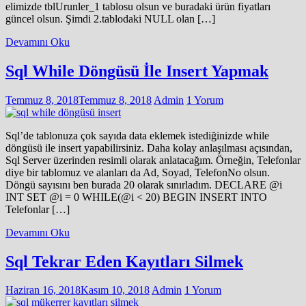
elimizde tblUrunler_1 tablosu olsun ve buradaki ürün fiyatları
güncel olsun. Şimdi 2.tablodaki NULL olan […]
Devamını Oku
Sql While Döngüsü İle Insert Yapmak
Temmuz 8, 2018
Temmuz 8, 2018
Admin
1 Yorum
Sql’de tablonuza çok sayıda data eklemek istediğinizde while
döngüsü ile insert yapabilirsiniz. Daha kolay anlaşılması açısından,
Sql Server üzerinden resimli olarak anlatacağım. Örneğin, Telefonlar
diye bir tablomuz ve alanları da Ad, Soyad, TelefonNo olsun.
Döngü sayısını ben burada 20 olarak sınırladım. DECLARE @i
INT SET @i = 0 WHILE(@i < 20) BEGIN INSERT INTO
Telefonlar […]
Devamını Oku
Sql Tekrar Eden Kayıtları Silmek
Haziran 16, 2018
Kasım 10, 2018
Admin
1 Yorum