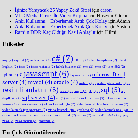
İşinize Yarayacak 25 Yapay Zekâ Sitesi
için
eason
VLC Media Player İle Video Kırpma
için
Huseyin Ertekin
Anki Kullanımı – Ezberlemek Artık Çok Kolay
için
Admin
Anki Kullanımı – Ezberlemek Artık Çok Kolay
için
Sustun
Ram’in DDR Kaç Olduğu Nasıl Anlaşılır
için
Hilmi
Etiketler
c#
(7)
any
(2)
asp.net
(2)
açıklaması
(2)
c# linq
(2)
faiz hesaplama
(2)
fikret
kuşkan
(2)
first
(2)
firstordefault
(2)
haluk bilginer
(2)
http
(2)
https
(2)
ibm db2
(2)
javascript
(6)
microsoft sql
iphone
(3)
kış uykusu
(2)
server
(4)
mysql
(4)
oracle
(4)
orderby
(2)
orderbydescending
(2)
resimli anlatım
(5)
sql
(5)
select
(2)
single
(2)
skip
(2)
sql
sql server
(4)
duplicate
(2)
ssl
(2)
ssl sertifikası kurulumu
(2)
take
(2)
video
kesme
(2)
video kesmek
(2)
video kesmek için
(2)
video kesmek için basit program
(2)
video kesmek için program
(2)
video kesmek için uygulama
(2)
video kesmek nasıl yapılır
(2)
video kesme nasıl yapılır
(2)
video kırpmak
(2)
where
(2)
while döngüsü
(2)
yapay
zeka
(2)
zeka sorusu
(2)
çözümü
(2)
En Çok Görüntülenenler