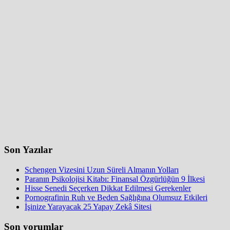
Son Yazılar
Schengen Vizesini Uzun Süreli Almanın Yolları
Paranın Psikolojisi Kitabı: Finansal Özgürlüğün 9 İlkesi
Hisse Senedi Seçerken Dikkat Edilmesi Gerekenler
Pornografinin Ruh ve Beden Sağlığına Olumsuz Etkileri
İşinize Yarayacak 25 Yapay Zekâ Sitesi
Son yorumlar