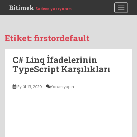
S
Bitimek
TOGGLE
Sadece yazıyorum
k
i
p
t
Etiket:
firstordefault
o
m
a
C# Linq İfadelerinin
i
TypeScript Karşılıkları
n
c
o
Eylül 13, 2020
Yorum yapın
n
t
e
n
t