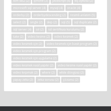
ibm db2
(2)
iphone
(3)
javascript
(6)
kış uykusu
(2)
microsoft sql server
(4)
mysql
(4)
oracle
(4)
orderby
(2)
orderbydescending
(2)
resimli anlatım
(5)
select
(2)
single
(2)
skip
(2)
sql
(5)
sql duplicate
(2)
sql server
(4)
ssl
(2)
ssl sertifikası kurulumu
(2)
take
(2)
video kesme
(2)
video kesmek
(2)
video kesmek için
(2)
video kesmek için basit program
(2)
video kesmek için program
(2)
video kesmek için uygulama
(2)
video kesmek nasıl yapılır
(2)
video kesme nasıl yapılır
(2)
video kırpmak
(2)
where
(2)
while döngüsü
(2)
yapay zeka
(2)
zeka sorusu
(2)
çözümü
(2)