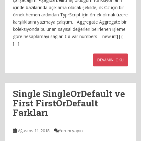
çalışacağım. Aşağıda belirtmiş olduğum fonksiyonların
içinde bazılarında açıklama olacak şekilde, ilk C# için bir
örnek hemen ardından TyprScript için örnek olmak üzere
karşılıklarını yazmaya çalıştım. Aggregate Aggregate bir
koleksiyonda bulunan sayısal değerleri belirlenen işleme
göre hesaplamayı sağlar. C# var numbers = new int[] {
[…]
DEVAMINI OKU
Single SingleOrDefault ve
First FirstOrDefault
Farkları
Ağustos 11, 2018
Yorum yapın