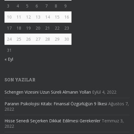
3
4
5
6
7
8
9
10
11
12
13
14
15
16
17
18
19
20
21
22
23
24
25
26
27
28
29
30
31
« Eyl
SON YAZILAR
Schengen Vizesini Uzun Süreli Almanın Yolları
Eylül 4, 2022
Paranın Psikolojisi Kitabı: Finansal Özgürlüğün 9 İlkesi
Ağustos 7,
2022
Hisse Senedi Seçerken Dikkat Edilmesi Gerekenler
Temmuz 3,
2022