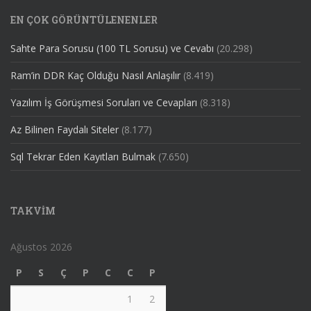
EN ÇOK GÖRÜNTÜLENENLER
Sahte Para Sorusu (100 TL Sorusu) ve Cevabı
(20.298)
Ram’in DDR Kaç Olduğu Nasıl Anlaşılır
(8.419)
Yazılım İş Görüşmesi Soruları ve Cevapları
(8.318)
Az Bilinen Faydalı Siteler
(8.177)
Sql Tekrar Eden Kayıtları Bulmak
(7.650)
TAKVIM
Ağustos 2026
P
S
Ç
P
C
C
P
1
2