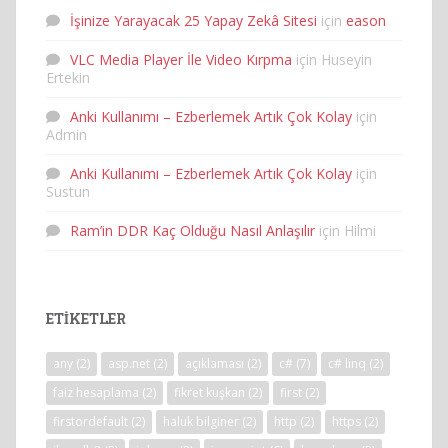
İşinize Yarayacak 25 Yapay Zekâ Sitesi
için
eason
VLC Media Player İle Video Kırpma
için
Huseyin
Ertekin
Anki Kullanımı – Ezberlemek Artık Çok Kolay
için
Admin
Anki Kullanımı – Ezberlemek Artık Çok Kolay
için
Sustun
Ram’in DDR Kaç Olduğu Nasıl Anlaşılır
için
Hilmi
ETIKETLER
any
(2)
asp.net
(2)
açıklaması
(2)
c#
(7)
c# linq
(2)
faiz hesaplama
(2)
fikret kuşkan
(2)
first
(2)
firstordefault
(2)
haluk bilginer
(2)
http
(2)
https
(2)