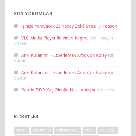
SON YORUMLAR
İşinize Yarayacak 25 Yapay Zekâ Sitesi
için
eason
VLC Media Player İle Video Kırpma
için
Huseyin
Ertekin
Anki Kullanımı – Ezberlemek Artık Çok Kolay
için
Admin
Anki Kullanımı – Ezberlemek Artık Çok Kolay
için
Sustun
Ram’in DDR Kaç Olduğu Nasıl Anlaşılır
için
Hilmi
ETIKETLER
any
(2)
asp.net
(2)
açıklaması
(2)
c#
(7)
c# linq
(2)