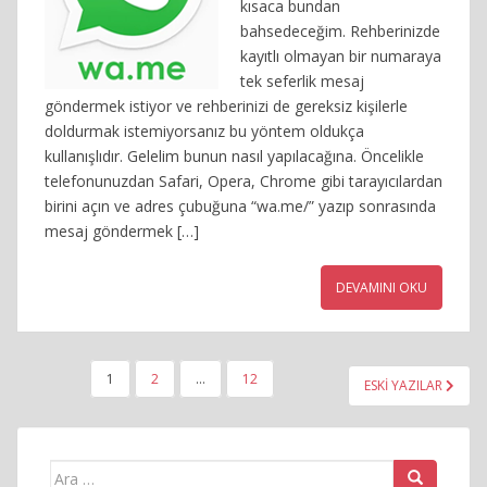
kısaca bundan
bahsedeceğim. Rehberinizde
kayıtlı olmayan bir numaraya
tek seferlik mesaj
göndermek istiyor ve rehberinizi de gereksiz kişilerle
doldurmak istemiyorsanız bu yöntem oldukça
kullanışlıdır. Gelelim bunun nasıl yapılacağına. Öncelikle
telefonunuzdan Safari, Opera, Chrome gibi tarayıcılardan
birini açın ve adres çubuğuna “wa.me/” yazıp sonrasında
mesaj göndermek […]
DEVAMINI OKU
YAZI
1
2
…
12
ESKI YAZILAR
SAYFALAMASI
Arama