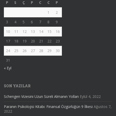
P
S
Ç
P
C
C
P
1
2
3
4
5
6
7
8
9
10
11
12
13
14
15
16
17
18
19
20
21
22
23
24
25
26
27
28
29
30
31
« Eyl
SON YAZILAR
Schengen Vizesini Uzun Süreli Almanın Yolları
Eylül 4, 2022
Paranın Psikolojisi Kitabı: Finansal Özgürlüğün 9 İlkesi
Ağustos 7,
2022