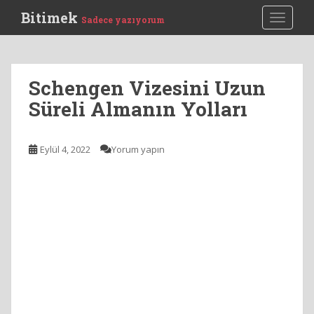
S
Bitimek
TOGGLE
Sadece yazıyorum
k
i
p
t
Schengen Vizesini Uzun
o
Süreli Almanın Yolları
m
a
i
Eylül 4, 2022
Yorum yapın
n
c
o
n
t
e
n
t