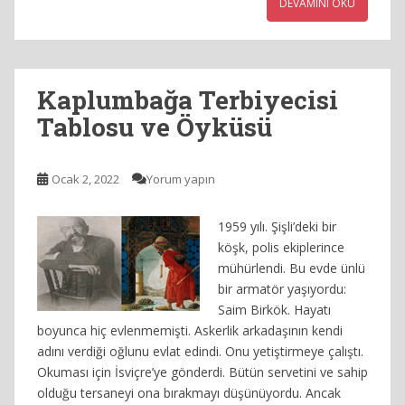
DEVAMINI OKU
Kaplumbağa Terbiyecisi
Tablosu ve Öyküsü
Ocak 2, 2022
Yorum yapın
1959 yılı. Şişli’deki bir
köşk, polis ekiplerince
mühürlendi. Bu evde ünlü
bir armatör yaşıyordu:
Saim Birkök. Hayatı
boyunca hiç evlenmemişti. Askerlik arkadaşının kendi
adını verdiği oğlunu evlat edindi. Onu yetiştirmeye çalıştı.
Okuması için İsviçre’ye gönderdi. Bütün servetini ve sahip
olduğu tersaneyi ona bırakmayı düşünüyordu. Ancak