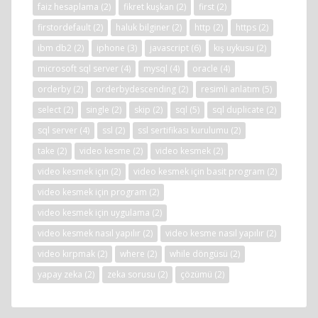
faiz hesaplama
(2)
fikret kuşkan
(2)
first
(2)
firstordefault
(2)
haluk bilginer
(2)
http
(2)
https
(2)
ibm db2
(2)
iphone
(3)
javascript
(6)
kış uykusu
(2)
microsoft sql server
(4)
mysql
(4)
oracle
(4)
orderby
(2)
orderbydescending
(2)
resimli anlatım
(5)
select
(2)
single
(2)
skip
(2)
sql
(5)
sql duplicate
(2)
sql server
(4)
ssl
(2)
ssl sertifikası kurulumu
(2)
take
(2)
video kesme
(2)
video kesmek
(2)
video kesmek için
(2)
video kesmek için basit program
(2)
video kesmek için program
(2)
video kesmek için uygulama
(2)
video kesmek nasıl yapılır
(2)
video kesme nasıl yapılır
(2)
video kırpmak
(2)
where
(2)
while döngüsü
(2)
yapay zeka
(2)
zeka sorusu
(2)
çözümü
(2)