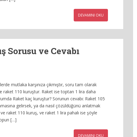
DEVAMINI OKU
uş Sorusu ve Cevabı
lerde mutlaka karşınıza çıkmıştır, soru tam olarak
e raket 110 kuruştur. Raket ise toptan 1 lira daha
urumda Raket kaç kuruştur? Sorunun cevabı: Raket 105
lamasına gelirsek, ya da nasıl çözüldüğünü anlatmak
ve raket 110 kuruş, ve raket 1 lira pahalı ise şöyle
topun […]
DEVAMINI OKU