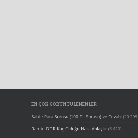
EN ÇOK GÖRÜNTÜLENENLER
Sahte Para Sorusu (100 TL Sorusu) ve Cevabı
(20.299
Ram’in DDR Kaç Olduğu Nasıl Anlaşılır
(8.420)