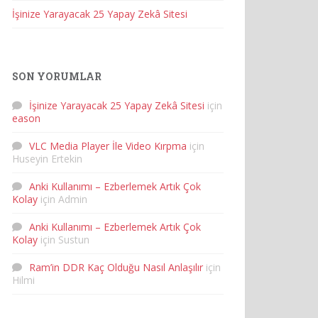
İşinize Yarayacak 25 Yapay Zekâ Sitesi
SON YORUMLAR
İşinize Yarayacak 25 Yapay Zekâ Sitesi
için
eason
VLC Media Player İle Video Kırpma
için
Huseyin Ertekin
Anki Kullanımı – Ezberlemek Artık Çok
Kolay
için
Admin
Anki Kullanımı – Ezberlemek Artık Çok
Kolay
için
Sustun
Ram’in DDR Kaç Olduğu Nasıl Anlaşılır
için
Hilmi