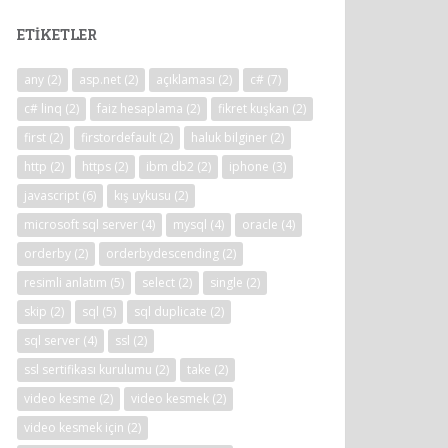
ETIKETLER
any
(2)
asp.net
(2)
açıklaması
(2)
c#
(7)
c# linq
(2)
faiz hesaplama
(2)
fikret kuşkan
(2)
first
(2)
firstordefault
(2)
haluk bilginer
(2)
http
(2)
https
(2)
ibm db2
(2)
iphone
(3)
javascript
(6)
kış uykusu
(2)
microsoft sql server
(4)
mysql
(4)
oracle
(4)
orderby
(2)
orderbydescending
(2)
resimli anlatım
(5)
select
(2)
single
(2)
skip
(2)
sql
(5)
sql duplicate
(2)
sql server
(4)
ssl
(2)
ssl sertifikası kurulumu
(2)
take
(2)
video kesme
(2)
video kesmek
(2)
video kesmek için
(2)