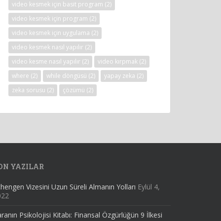
video kesmek için basit program
(2)
video kesmek için program
(2)
video kesmek için uygulama
(2)
video kesmek nasıl yapılır
(2)
video kesme nasıl yapılır
(2)
video kırpmak
(2)
where
(2)
while döngüsü
(2)
yapay zeka
(2)
zeka sorusu
(2)
çözümü
(2)
ON YAZILAR
hengen Vizesini Uzun Süreli Almanın Yolları
Eylül 4,
022
ranın Psikolojisi Kitabı: Finansal Özgürlüğün 9 İlkesi