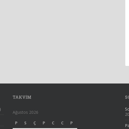
TAKVIM
S
)
Sc
Ağustos 2026
2
P
S
Ç
P
C
C
P
Pa