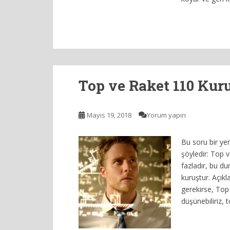
Top ve Raket 110 Kur
Mayıs 19, 2018
Yorum yapın
Bu soru bir yer
şöyledir: Top v
fazladır, bu d
kuruştur. Açık
gerekirse, Top 
düşünebiliriz, 