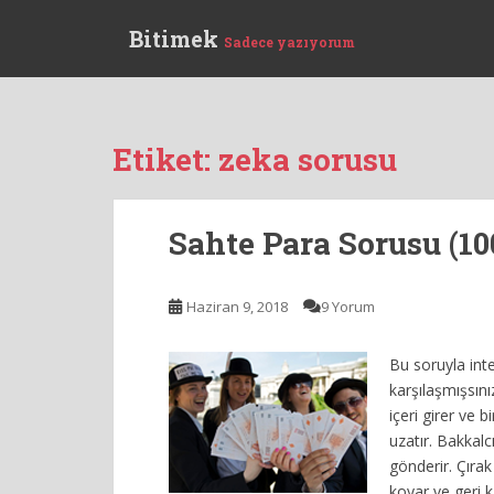
S
Bitimek
k
Sadece yazıyorum
i
p
t
o
Etiket:
zeka sorusu
m
a
i
Sahte Para Sorusu (10
n
c
o
Haziran 9, 2018
9 Yorum
n
t
Bu soruyla int
e
karşılaşmışsını
n
içeri girer ve b
t
uzatır. Bakkalc
gönderir. Çıra
koyar ve geri k