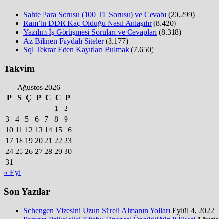
Sahte Para Sorusu (100 TL Sorusu) ve Cevabı
(20.299)
Ram’in DDR Kaç Olduğu Nasıl Anlaşılır
(8.420)
Yazılım İş Görüşmesi Soruları ve Cevapları
(8.318)
Az Bilinen Faydalı Siteler
(8.177)
Sql Tekrar Eden Kayıtları Bulmak
(7.650)
Takvim
Ağustos 2026
P
S
Ç
P
C
C
P
1
2
3
4
5
6
7
8
9
10
11
12
13
14
15
16
17
18
19
20
21
22
23
24
25
26
27
28
29
30
31
« Eyl
Son Yazılar
Schengen Vizesini Uzun Süreli Almanın Yolları
Eylül 4, 2022