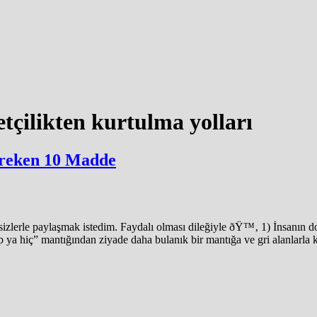
çilikten kurtulma yolları
ereken 10 Madde
zlerle paylaşmak istedim. Faydalı olması dileğiyle ðŸ™‚ 1) İnsanın d
ep ya hiç” mantığından ziyade daha bulanık bir mantığa ve gri alanlarla