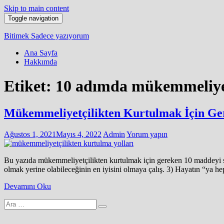
Skip to main content
Toggle navigation
Bitimek
Sadece yazıyorum
Ana Sayfa
Hakkımda
Etiket:
10 adımda mükemmeliyet
Mükemmeliyetçilikten Kurtulmak İçin G
Ağustos 1, 2021
Mayıs 4, 2022
Admin
Yorum yapın
Bu yazıda mükemmeliyetçilikten kurtulmak için gereken 10 maddeyi si
olmak yerine olabileceğinin en iyisini olmaya çalış. 3) Hayatın “ya h
Devamını Oku
Arama
yap: