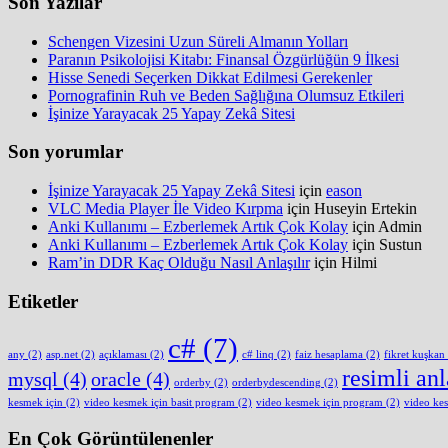
Son Yazılar
Schengen Vizesini Uzun Süreli Almanın Yolları
Paranın Psikolojisi Kitabı: Finansal Özgürlüğün 9 İlkesi
Hisse Senedi Seçerken Dikkat Edilmesi Gerekenler
Pornografinin Ruh ve Beden Sağlığına Olumsuz Etkileri
İşinize Yarayacak 25 Yapay Zekâ Sitesi
Son yorumlar
İşinize Yarayacak 25 Yapay Zekâ Sitesi
için
eason
VLC Media Player İle Video Kırpma
için
Huseyin Ertekin
Anki Kullanımı – Ezberlemek Artık Çok Kolay
için
Admin
Anki Kullanımı – Ezberlemek Artık Çok Kolay
için
Sustun
Ram’in DDR Kaç Olduğu Nasıl Anlaşılır
için
Hilmi
Etiketler
c#
(7)
any
(2)
asp.net
(2)
açıklaması
(2)
c# linq
(2)
faiz hesaplama
(2)
fikret kuşkan
resimli an
mysql
(4)
oracle
(4)
orderby
(2)
orderbydescending
(2)
kesmek için
(2)
video kesmek için basit program
(2)
video kesmek için program
(2)
video ke
En Çok Görüntülenenler