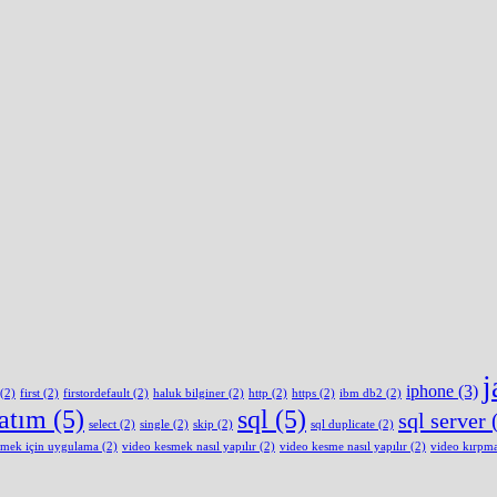
j
iphone
(3)
(2)
first
(2)
firstordefault
(2)
haluk bilginer
(2)
http
(2)
https
(2)
ibm db2
(2)
latım
(5)
sql
(5)
sql server
(
select
(2)
single
(2)
skip
(2)
sql duplicate
(2)
smek için uygulama
(2)
video kesmek nasıl yapılır
(2)
video kesme nasıl yapılır
(2)
video kırpm