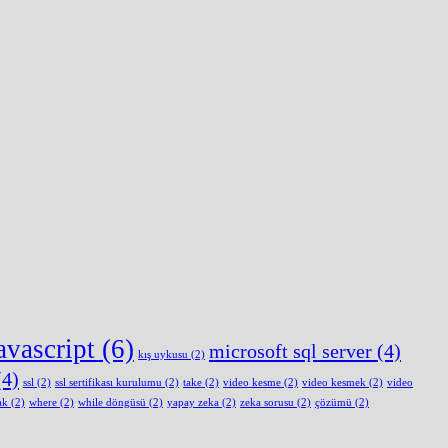
avascript
(6)
microsoft sql server
(4)
kış uykusu
(2)
4)
ssl
(2)
ssl sertifikası kurulumu
(2)
take
(2)
video kesme
(2)
video kesmek
(2)
video
ak
(2)
where
(2)
while döngüsü
(2)
yapay zeka
(2)
zeka sorusu
(2)
çözümü
(2)