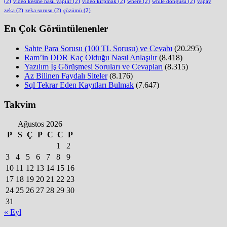
(2)
video kesme nasıl yapılır
(2)
video kırpmak
(2)
where
(2)
while döngüsü
(2)
yapay
zeka
(2)
zeka sorusu
(2)
çözümü
(2)
En Çok Görüntülenenler
Sahte Para Sorusu (100 TL Sorusu) ve Cevabı
(20.295)
Ram’in DDR Kaç Olduğu Nasıl Anlaşılır
(8.418)
Yazılım İş Görüşmesi Soruları ve Cevapları
(8.315)
Az Bilinen Faydalı Siteler
(8.176)
Sql Tekrar Eden Kayıtları Bulmak
(7.647)
Takvim
Ağustos 2026
P
S
Ç
P
C
C
P
1
2
3
4
5
6
7
8
9
10
11
12
13
14
15
16
17
18
19
20
21
22
23
24
25
26
27
28
29
30
31
« Eyl