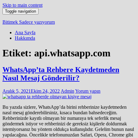
Skip to main content
Toggle navigation
Bitimek
Sadece yazıyorum
Ana Sayfa
Hakkımda
Etiket:
api.whatsapp.com
WhatsApp’ta Rehbere Kaydetmeden
Nasıl Mesaj Gönderilir?
Aralık 5, 2021
Ekim 24, 2022
Admin
Yorum yapın
Bu yazıda sizlere, WhatsApp’da birini rehberinize kaydetmeden
nasıl mesaj gönderebilirsiniz, kısaca bundan bahsedeceğim.
Rehberinizde kayıtlı olmayan bir numaraya tek seferlik mesaj
göndermek istiyor ve rehberinizi de gereksiz kişilerle doldurmak
istemiyorsanız bu yöntem oldukça kullanışlıdır. Gelelim bunun nasıl
yapılacağına. Öncelikle telefonunuzdan Safari, Opera, Chrome gibi