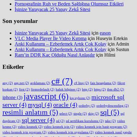
Pornografinin Ruh ve Beden Sağlığına Olumsuz Etkileri
İşinize Yarayacak 25 Yapay Zekâ Sitesi
Son yorumlar
İşinize Yarayacak 25 Yapay Zekâ Sitesi
için
eason
VLC Media Player İle Video Kırpma
için
Huseyin Ertekin
Anki Kullanımı – Ezberlemek Artık Çok Kolay
için
Admin
Anki Kullanımı – Ezberlemek Artık Çok Kolay
için
Sustun
Ram’in DDR Kaç Olduğu Nasıl Anlaşılır
için
Hilmi
Etiketler
c#
(7)
any
(2)
asp.net
(2)
açıklaması
(2)
c# linq
(2)
faiz hesaplama
(2)
fikret
kuşkan
(2)
first
(2)
firstordefault
(2)
haluk bilginer
(2)
http
(2)
https
(2)
ibm db2
(2)
javascript
(6)
microsoft sql
iphone
(3)
kış uykusu
(2)
server
(4)
mysql
(4)
oracle
(4)
orderby
(2)
orderbydescending
(2)
resimli anlatım
(5)
sql
(5)
select
(2)
single
(2)
skip
(2)
sql
sql server
(4)
duplicate
(2)
ssl
(2)
ssl sertifikası kurulumu
(2)
take
(2)
video
kesme
(2)
video kesmek
(2)
video kesmek için
(2)
video kesmek için basit program
(2)
video kesmek için program
(2)
video kesmek için uygulama
(2)
video kesmek nasıl yapılır