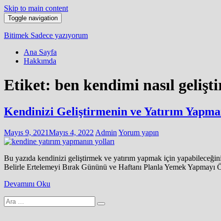
Skip to main content
Toggle navigation
Bitimek
Sadece yazıyorum
Ana Sayfa
Hakkımda
Etiket:
ben kendimi nasıl gelişti
Kendinizi Geliştirmenin ve Yatırım Yapman
Mayıs 9, 2021
Mayıs 4, 2022
Admin
Yorum yapın
Bu yazıda kendinizi geliştirmek ve yatırım yapmak için yapabileceğin
Belirle Ertelemeyi Bırak Gününü ve Haftanı Planla Yemek Yapmayı Öğ
Devamını Oku
Arama
yap: