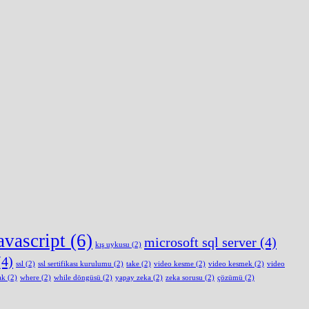
avascript
(6)
microsoft sql server
(4)
kış uykusu
(2)
4)
ssl
(2)
ssl sertifikası kurulumu
(2)
take
(2)
video kesme
(2)
video kesmek
(2)
video
ak
(2)
where
(2)
while döngüsü
(2)
yapay zeka
(2)
zeka sorusu
(2)
çözümü
(2)