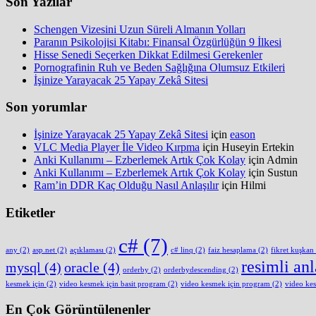
Son Yazılar
Schengen Vizesini Uzun Süreli Almanın Yolları
Paranın Psikolojisi Kitabı: Finansal Özgürlüğün 9 İlkesi
Hisse Senedi Seçerken Dikkat Edilmesi Gerekenler
Pornografinin Ruh ve Beden Sağlığına Olumsuz Etkileri
İşinize Yarayacak 25 Yapay Zekâ Sitesi
Son yorumlar
İşinize Yarayacak 25 Yapay Zekâ Sitesi
için
eason
VLC Media Player İle Video Kırpma
için
Huseyin Ertekin
Anki Kullanımı – Ezberlemek Artık Çok Kolay
için
Admin
Anki Kullanımı – Ezberlemek Artık Çok Kolay
için
Sustun
Ram’in DDR Kaç Olduğu Nasıl Anlaşılır
için
Hilmi
Etiketler
c#
(7)
any
(2)
asp.net
(2)
açıklaması
(2)
c# linq
(2)
faiz hesaplama
(2)
fikret kuşkan
resimli an
mysql
(4)
oracle
(4)
orderby
(2)
orderbydescending
(2)
kesmek için
(2)
video kesmek için basit program
(2)
video kesmek için program
(2)
video ke
En Çok Görüntülenenler