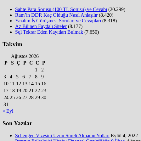
Sahte Para Sorusu (100 TL Sorusu) ve Cevabı
(20.299)
Ram’in DDR Kaç Olduğu Nasıl Anlaşılır
(8.420)
Yazılım İş Görüşmesi Soruları ve Cevapları
(8.318)
Az Bilinen Faydalı Siteler
(8.177)
Sql Tekrar Eden Kayıtları Bulmak
(7.650)
Takvim
Ağustos 2026
P
S
Ç
P
C
C
P
1
2
3
4
5
6
7
8
9
10
11
12
13
14
15
16
17
18
19
20
21
22
23
24
25
26
27
28
29
30
31
« Eyl
Son Yazılar
Schengen Vizesini Uzun Süreli Almanın Yolları
Eylül 4, 2022