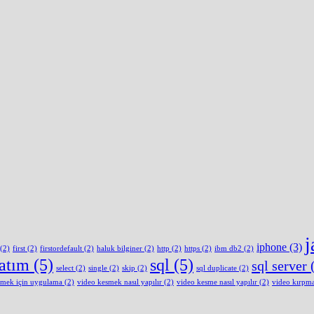
j
iphone
(3)
(2)
first
(2)
firstordefault
(2)
haluk bilginer
(2)
http
(2)
https
(2)
ibm db2
(2)
latım
(5)
sql
(5)
sql server
(
select
(2)
single
(2)
skip
(2)
sql duplicate
(2)
smek için uygulama
(2)
video kesmek nasıl yapılır
(2)
video kesme nasıl yapılır
(2)
video kırpm