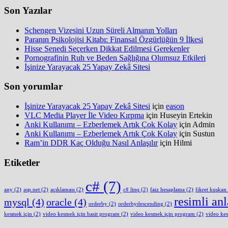
Son Yazılar
Schengen Vizesini Uzun Süreli Almanın Yolları
Paranın Psikolojisi Kitabı: Finansal Özgürlüğün 9 İlkesi
Hisse Senedi Seçerken Dikkat Edilmesi Gerekenler
Pornografinin Ruh ve Beden Sağlığına Olumsuz Etkileri
İşinize Yarayacak 25 Yapay Zekâ Sitesi
Son yorumlar
İşinize Yarayacak 25 Yapay Zekâ Sitesi
için
eason
VLC Media Player İle Video Kırpma
için
Huseyin Ertekin
Anki Kullanımı – Ezberlemek Artık Çok Kolay
için
Admin
Anki Kullanımı – Ezberlemek Artık Çok Kolay
için
Sustun
Ram’in DDR Kaç Olduğu Nasıl Anlaşılır
için
Hilmi
Etiketler
c#
(7)
any
(2)
asp.net
(2)
açıklaması
(2)
c# linq
(2)
faiz hesaplama
(2)
fikret kuşkan
resimli an
mysql
(4)
oracle
(4)
orderby
(2)
orderbydescending
(2)
kesmek için
(2)
video kesmek için basit program
(2)
video kesmek için program
(2)
video ke