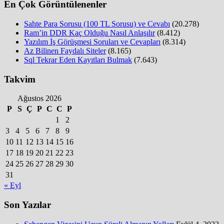
En Çok Görüntülenenler
Sahte Para Sorusu (100 TL Sorusu) ve Cevabı
(20.278)
Ram’in DDR Kaç Olduğu Nasıl Anlaşılır
(8.412)
Yazılım İş Görüşmesi Soruları ve Cevapları
(8.314)
Az Bilinen Faydalı Siteler
(8.165)
Sql Tekrar Eden Kayıtları Bulmak
(7.643)
Takvim
Ağustos 2026
P
S
Ç
P
C
C
P
1
2
3
4
5
6
7
8
9
10
11
12
13
14
15
16
17
18
19
20
21
22
23
24
25
26
27
28
29
30
31
« Eyl
Son Yazılar