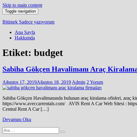
Skip to main content
Toggle navigation
Bitimek
Sadece yazıyorum
Ana Sayfa
Hakkımda
Etiket:
budget
Sabiha Gökçen Havalimanı Araç Kiralama 
Ağustos 17, 2019
Ağustos 18, 2019
Admin
2 Yorum
Sabiha Gökçen Havalimanında bulunan araç kiralama ofisleri, araç kiral
https://www.aveccarrentals.com/ AVIS Rent A Car Web Sitesi : htt
Central Rent A Car […]
Devamını Oku
Arama
yap: