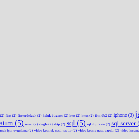
j
iphone
(3)
(2)
first
(2)
firstordefault
(2)
haluk bilginer
(2)
http
(2)
https
(2)
ibm db2
(2)
latım
(5)
sql
(5)
sql server
(
select
(2)
single
(2)
skip
(2)
sql duplicate
(2)
smek için uygulama
(2)
video kesmek nasıl yapılır
(2)
video kesme nasıl yapılır
(2)
video kırpm