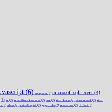
avascript
(6)
microsoft sql server
(4)
kış uykusu
(2)
4)
ssl
(2)
ssl sertifikası kurulumu
(2)
take
(2)
video kesme
(2)
video kesmek
(2)
video
ak
(2)
where
(2)
while döngüsü
(2)
yapay zeka
(2)
zeka sorusu
(2)
çözümü
(2)