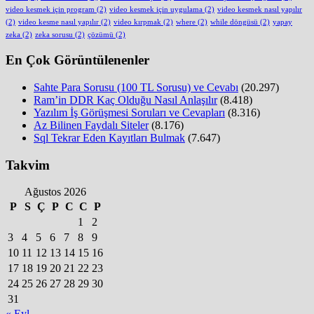
video kesmek için program
(2)
video kesmek için uygulama
(2)
video kesmek nasıl yapılır
(2)
video kesme nasıl yapılır
(2)
video kırpmak
(2)
where
(2)
while döngüsü
(2)
yapay
zeka
(2)
zeka sorusu
(2)
çözümü
(2)
En Çok Görüntülenenler
Sahte Para Sorusu (100 TL Sorusu) ve Cevabı
(20.297)
Ram’in DDR Kaç Olduğu Nasıl Anlaşılır
(8.418)
Yazılım İş Görüşmesi Soruları ve Cevapları
(8.316)
Az Bilinen Faydalı Siteler
(8.176)
Sql Tekrar Eden Kayıtları Bulmak
(7.647)
Takvim
Ağustos 2026
P
S
Ç
P
C
C
P
1
2
3
4
5
6
7
8
9
10
11
12
13
14
15
16
17
18
19
20
21
22
23
24
25
26
27
28
29
30
31
« Eyl