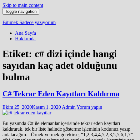
Skip to main content
Toggle navigation
Bitimek
Sadece yazıyorum
Ana Sayfa
Hakkımda
Etiket:
c# dizi içinde hangi
sayıdan kaç adet olduğunu
bulma
C# Tekrar Eden Kayıtları Kaldırma
Ekim 25, 2020
Kasım 1, 2020
Admin
Yorum yapın
Bu yazımda C# ile elemanlar içerisinde tekrar eden kayıtları
kaldırarak, tek bir liste halinde gösterme işleminin kodunuz yazıp
anlatacağım. Örnek vermek gerekirse, “1,2,3,4,4,5,2,3,5,5,6,1,7”