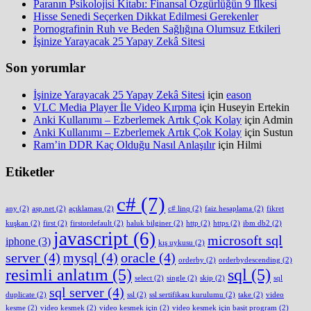
Paranın Psikolojisi Kitabı: Finansal Özgürlüğün 9 İlkesi
Hisse Senedi Seçerken Dikkat Edilmesi Gerekenler
Pornografinin Ruh ve Beden Sağlığına Olumsuz Etkileri
İşinize Yarayacak 25 Yapay Zekâ Sitesi
Son yorumlar
İşinize Yarayacak 25 Yapay Zekâ Sitesi
için
eason
VLC Media Player İle Video Kırpma
için
Huseyin Ertekin
Anki Kullanımı – Ezberlemek Artık Çok Kolay
için
Admin
Anki Kullanımı – Ezberlemek Artık Çok Kolay
için
Sustun
Ram’in DDR Kaç Olduğu Nasıl Anlaşılır
için
Hilmi
Etiketler
c#
(7)
any
(2)
asp.net
(2)
açıklaması
(2)
c# linq
(2)
faiz hesaplama
(2)
fikret
kuşkan
(2)
first
(2)
firstordefault
(2)
haluk bilginer
(2)
http
(2)
https
(2)
ibm db2
(2)
javascript
(6)
microsoft sql
iphone
(3)
kış uykusu
(2)
server
(4)
mysql
(4)
oracle
(4)
orderby
(2)
orderbydescending
(2)
resimli anlatım
(5)
sql
(5)
select
(2)
single
(2)
skip
(2)
sql
sql server
(4)
duplicate
(2)
ssl
(2)
ssl sertifikası kurulumu
(2)
take
(2)
video
kesme
(2)
video kesmek
(2)
video kesmek için
(2)
video kesmek için basit program
(2)