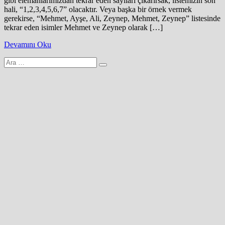
gibi elemanlarımızdan tekrar eden sayıları çıkarırsak, listemizin son
hali, “1,2,3,4,5,6,7” olacaktır. Veya başka bir örnek vermek
gerekirse, “Mehmet, Ayşe, Ali, Zeynep, Mehmet, Zeynep” listesinde
tekrar eden isimler Mehmet ve Zeynep olarak […]
Devamını Oku
Arama
yap: