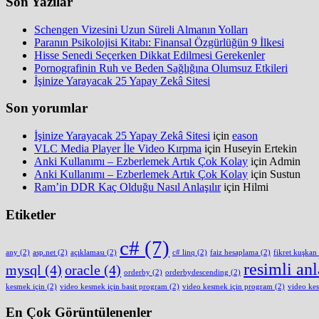
Son Yazılar
Schengen Vizesini Uzun Süreli Almanın Yolları
Paranın Psikolojisi Kitabı: Finansal Özgürlüğün 9 İlkesi
Hisse Senedi Seçerken Dikkat Edilmesi Gerekenler
Pornografinin Ruh ve Beden Sağlığına Olumsuz Etkileri
İşinize Yarayacak 25 Yapay Zekâ Sitesi
Son yorumlar
İşinize Yarayacak 25 Yapay Zekâ Sitesi
için
eason
VLC Media Player İle Video Kırpma
için
Huseyin Ertekin
Anki Kullanımı – Ezberlemek Artık Çok Kolay
için
Admin
Anki Kullanımı – Ezberlemek Artık Çok Kolay
için
Sustun
Ram’in DDR Kaç Olduğu Nasıl Anlaşılır
için
Hilmi
Etiketler
c#
(7)
any
(2)
asp.net
(2)
açıklaması
(2)
c# linq
(2)
faiz hesaplama
(2)
fikret kuşkan
resimli an
mysql
(4)
oracle
(4)
orderby
(2)
orderbydescending
(2)
kesmek için
(2)
video kesmek için basit program
(2)
video kesmek için program
(2)
video ke
En Çok Görüntülenenler