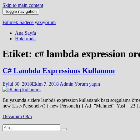
Skip to main content
Toggle navigation
Bitimek
Sadece yazıyorum
Ana Sayfa
Hakkımda
Etiket:
c# lambda expression or
C# Lambda Expressions Kullanımı
Eylül 30, 2018
Ekim 7, 2018
Admin
Yorum yapın
Bu yazımda sizlere lambda expression kullanarak bazı sorgulama örnek
new List<Personel>() { new Personel() { Ad=”Mehmet”, Yasi = 23 },
Devamını Oku
Arama
yap: