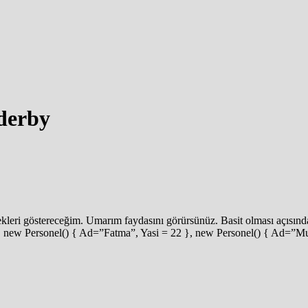
derby
leri göstereceğim. Umarım faydasını görürsünüz. Basit olması açısından
 new Personel() { Ad=”Fatma”, Yasi = 22 }, new Personel() { Ad=”Mus