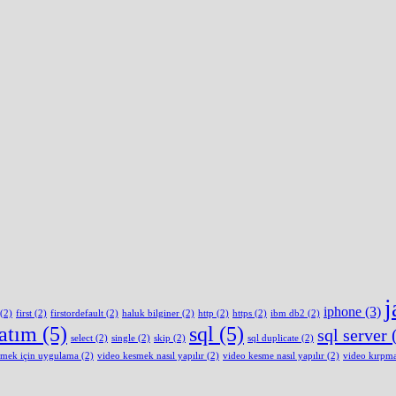
j
iphone
(3)
(2)
first
(2)
firstordefault
(2)
haluk bilginer
(2)
http
(2)
https
(2)
ibm db2
(2)
latım
(5)
sql
(5)
sql server
(
select
(2)
single
(2)
skip
(2)
sql duplicate
(2)
smek için uygulama
(2)
video kesmek nasıl yapılır
(2)
video kesme nasıl yapılır
(2)
video kırpm