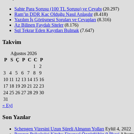
Sahte Para Sorusu (100 TL Sorusu) ve Cevabı
(20.297)
Ram’in DDR Kaç Olduğu Nasıl Anlaşılır
(8.418)
Yazılım İş Görüşmesi Soruları ve Cevapları
(8.316)
Az Bilinen Faydalı Siteler
(8.176)
Sql Tekrar Eden Kayıtları Bulmak
(7.647)
Takvim
Ağustos 2026
P
S
Ç
P
C
C
P
1
2
3
4
5
6
7
8
9
10
11
12
13
14
15
16
17
18
19
20
21
22
23
24
25
26
27
28
29
30
31
« Eyl
Son Yazılar
Schengen Vizesini Uzun Süreli Almanın Yolları
Eylül 4, 2022