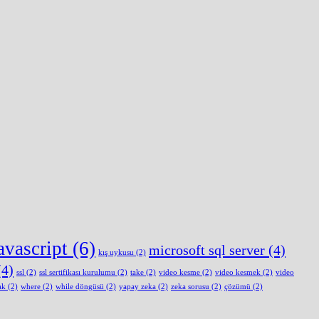
avascript
(6)
microsoft sql server
(4)
kış uykusu
(2)
4)
ssl
(2)
ssl sertifikası kurulumu
(2)
take
(2)
video kesme
(2)
video kesmek
(2)
video
ak
(2)
where
(2)
while döngüsü
(2)
yapay zeka
(2)
zeka sorusu
(2)
çözümü
(2)