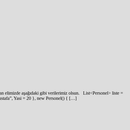
 elimizde aşağıdaki gibi verilerimiz olsun. List<Personel> liste =
tafa”, Yasi = 20 }, new Personel() { […]