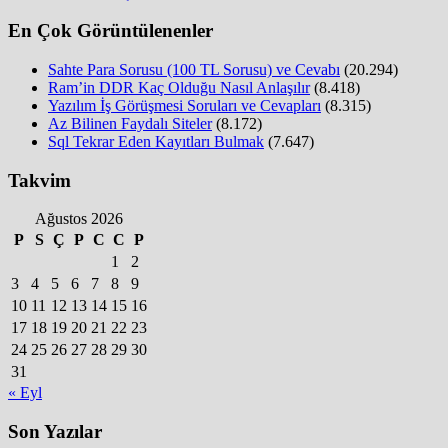
En Çok Görüntülenenler
Sahte Para Sorusu (100 TL Sorusu) ve Cevabı
(20.294)
Ram’in DDR Kaç Olduğu Nasıl Anlaşılır
(8.418)
Yazılım İş Görüşmesi Soruları ve Cevapları
(8.315)
Az Bilinen Faydalı Siteler
(8.172)
Sql Tekrar Eden Kayıtları Bulmak
(7.647)
Takvim
Ağustos 2026
P
S
Ç
P
C
C
P
1
2
3
4
5
6
7
8
9
10
11
12
13
14
15
16
17
18
19
20
21
22
23
24
25
26
27
28
29
30
31
« Eyl
Son Yazılar