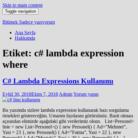
Skip to main content
Toggle navigation
Bitimek
Sadece yazıyorum
Ana Sayfa
Hakkımda
Etiket:
c# lambda expression
where
C# Lambda Expressions Kullanımı
Eylül 30, 2018
Ekim 7, 2018
Admin
Yorum yapın
Bu yazımda sizlere lambda expression kullanarak bazı sorgulama
örnekleri göstereceğim. Umarım faydasını görürsünüz. Basit olması
açısından elimizde aşağıdaki gibi verilerimiz olsun. List<Personel>
liste = new List<Personel>() { new Personel() { Ad=”Mehmet”,
Yasi = 23 }, new Personel() { Ad=”Fatma”, Yasi = 22 }, new
Personel() { Ad=”Mustafa”, Yasi = 20 }, new Personel() { […]