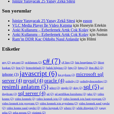
İşinize Yarayacak 25 Yapay Zekâ Sitesi
Son yorumlar
İşinize Yarayacak 25 Yapay Zekâ Sitesi
için
eason
VLC Media Player İle Video Kırpma
için
Huseyin Ertekin
Anki Kullanımı – Ezberlemek Artık Çok Kolay
için
Admin
Anki Kullanımı – Ezberlemek Artık Çok Kolay
için
Sustun
Ram’in DDR Kaç Olduğu Nasıl Anlaşılır
için
Hilmi
Etiketler
c#
(7)
any
(2)
asp.net
(2)
açıklaması
(2)
c# linq
(2)
faiz hesaplama
(2)
fikret
kuşkan
(2)
first
(2)
firstordefault
(2)
haluk bilginer
(2)
http
(2)
https
(2)
ibm db2
(2)
javascript
(6)
microsoft sql
iphone
(3)
kış uykusu
(2)
server
(4)
mysql
(4)
oracle
(4)
orderby
(2)
orderbydescending
(2)
resimli anlatım
(5)
sql
(5)
select
(2)
single
(2)
skip
(2)
sql
sql server
(4)
duplicate
(2)
ssl
(2)
ssl sertifikası kurulumu
(2)
take
(2)
video
kesme
(2)
video kesmek
(2)
video kesmek için
(2)
video kesmek için basit program
(2)
video kesmek için program
(2)
video kesmek için uygulama
(2)
video kesmek nasıl yapılır
(2)
video kesme nasıl yapılır
(2)
video kırpmak
(2)
where
(2)
while döngüsü
(2)
yapay
zeka
(2)
zeka sorusu
(2)
çözümü
(2)