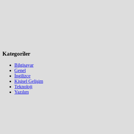
Kategoriler
Bilgisayar
Genel
İngilizce
Kişisel Gelişim
Teknoloji
Yazılım