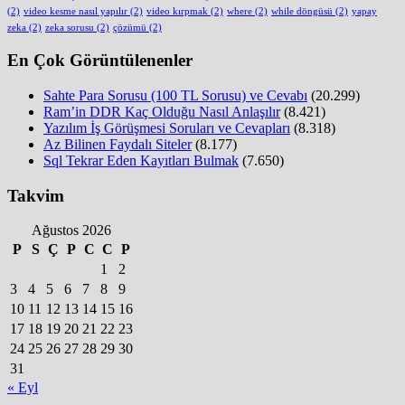
(2)
video kesme nasıl yapılır
(2)
video kırpmak
(2)
where
(2)
while döngüsü
(2)
yapay
zeka
(2)
zeka sorusu
(2)
çözümü
(2)
En Çok Görüntülenenler
Sahte Para Sorusu (100 TL Sorusu) ve Cevabı
(20.299)
Ram’in DDR Kaç Olduğu Nasıl Anlaşılır
(8.421)
Yazılım İş Görüşmesi Soruları ve Cevapları
(8.318)
Az Bilinen Faydalı Siteler
(8.177)
Sql Tekrar Eden Kayıtları Bulmak
(7.650)
Takvim
Ağustos 2026
P
S
Ç
P
C
C
P
1
2
3
4
5
6
7
8
9
10
11
12
13
14
15
16
17
18
19
20
21
22
23
24
25
26
27
28
29
30
31
« Eyl