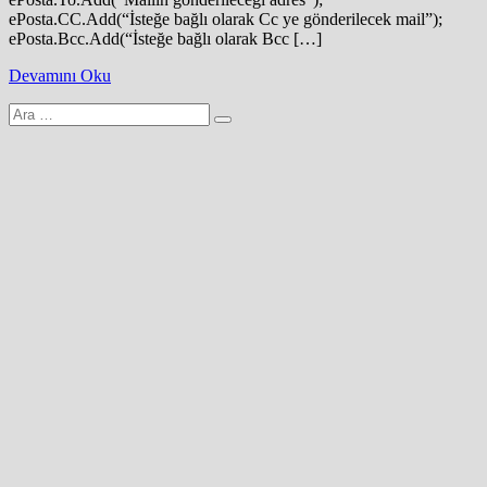
ePosta.CC.Add(“İsteğe bağlı olarak Cc ye gönderilecek mail”);
ePosta.Bcc.Add(“İsteğe bağlı olarak Bcc […]
Devamını Oku
Arama
yap: