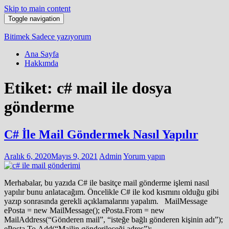
Skip to main content
Toggle navigation
Bitimek
Sadece yazıyorum
Ana Sayfa
Hakkımda
Etiket:
c# mail ile dosya
gönderme
C# İle Mail Göndermek Nasıl Yapılır
Aralık 6, 2020
Mayıs 9, 2021
Admin
Yorum yapın
Merhabalar, bu yazıda C# ile basitçe mail gönderme işlemi nasıl
yapılır bunu anlatacağım. Öncelikle C# ile kod kısmını olduğu gibi
yazıp sonrasında gerekli açıklamalarını yapalım. MailMessage
ePosta = new MailMessage(); ePosta.From = new
MailAddress(“Gönderen mail”, “isteğe bağlı gönderen kişinin adı”);
ePosta.To.Add(“Mailin gönderileceği adres”);