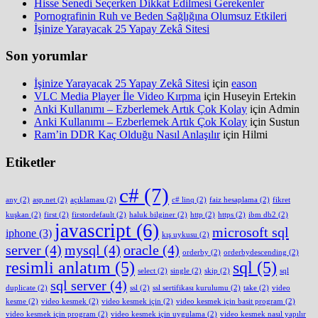
Hisse Senedi Seçerken Dikkat Edilmesi Gerekenler
Pornografinin Ruh ve Beden Sağlığına Olumsuz Etkileri
İşinize Yarayacak 25 Yapay Zekâ Sitesi
Son yorumlar
İşinize Yarayacak 25 Yapay Zekâ Sitesi
için
eason
VLC Media Player İle Video Kırpma
için
Huseyin Ertekin
Anki Kullanımı – Ezberlemek Artık Çok Kolay
için
Admin
Anki Kullanımı – Ezberlemek Artık Çok Kolay
için
Sustun
Ram’in DDR Kaç Olduğu Nasıl Anlaşılır
için
Hilmi
Etiketler
c#
(7)
any
(2)
asp.net
(2)
açıklaması
(2)
c# linq
(2)
faiz hesaplama
(2)
fikret
kuşkan
(2)
first
(2)
firstordefault
(2)
haluk bilginer
(2)
http
(2)
https
(2)
ibm db2
(2)
javascript
(6)
microsoft sql
iphone
(3)
kış uykusu
(2)
server
(4)
mysql
(4)
oracle
(4)
orderby
(2)
orderbydescending
(2)
resimli anlatım
(5)
sql
(5)
select
(2)
single
(2)
skip
(2)
sql
sql server
(4)
duplicate
(2)
ssl
(2)
ssl sertifikası kurulumu
(2)
take
(2)
video
kesme
(2)
video kesmek
(2)
video kesmek için
(2)
video kesmek için basit program
(2)
video kesmek için program
(2)
video kesmek için uygulama
(2)
video kesmek nasıl yapılır