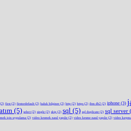
j
iphone
(3)
(2)
first
(2)
firstordefault
(2)
haluk bilginer
(2)
http
(2)
https
(2)
ibm db2
(2)
latım
(5)
sql
(5)
sql server
(
select
(2)
single
(2)
skip
(2)
sql duplicate
(2)
smek için uygulama
(2)
video kesmek nasıl yapılır
(2)
video kesme nasıl yapılır
(2)
video kırpm