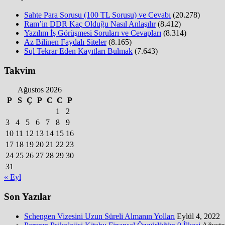
Sahte Para Sorusu (100 TL Sorusu) ve Cevabı
(20.278)
Ram’in DDR Kaç Olduğu Nasıl Anlaşılır
(8.412)
Yazılım İş Görüşmesi Soruları ve Cevapları
(8.314)
Az Bilinen Faydalı Siteler
(8.165)
Sql Tekrar Eden Kayıtları Bulmak
(7.643)
Takvim
Ağustos 2026
P
S
Ç
P
C
C
P
1
2
3
4
5
6
7
8
9
10
11
12
13
14
15
16
17
18
19
20
21
22
23
24
25
26
27
28
29
30
31
« Eyl
Son Yazılar
Schengen Vizesini Uzun Süreli Almanın Yolları
Eylül 4, 2022