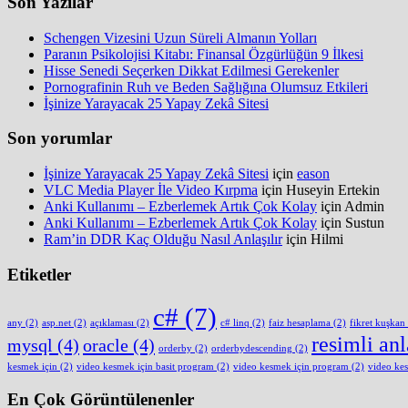
Son Yazılar
Schengen Vizesini Uzun Süreli Almanın Yolları
Paranın Psikolojisi Kitabı: Finansal Özgürlüğün 9 İlkesi
Hisse Senedi Seçerken Dikkat Edilmesi Gerekenler
Pornografinin Ruh ve Beden Sağlığına Olumsuz Etkileri
İşinize Yarayacak 25 Yapay Zekâ Sitesi
Son yorumlar
İşinize Yarayacak 25 Yapay Zekâ Sitesi
için
eason
VLC Media Player İle Video Kırpma
için
Huseyin Ertekin
Anki Kullanımı – Ezberlemek Artık Çok Kolay
için
Admin
Anki Kullanımı – Ezberlemek Artık Çok Kolay
için
Sustun
Ram’in DDR Kaç Olduğu Nasıl Anlaşılır
için
Hilmi
Etiketler
c#
(7)
any
(2)
asp.net
(2)
açıklaması
(2)
c# linq
(2)
faiz hesaplama
(2)
fikret kuşkan
resimli an
mysql
(4)
oracle
(4)
orderby
(2)
orderbydescending
(2)
kesmek için
(2)
video kesmek için basit program
(2)
video kesmek için program
(2)
video ke
En Çok Görüntülenenler