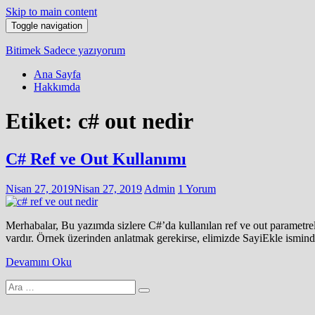
Skip to main content
Toggle navigation
Bitimek
Sadece yazıyorum
Ana Sayfa
Hakkımda
Etiket:
c# out nedir
C# Ref ve Out Kullanımı
Nisan 27, 2019
Nisan 27, 2019
Admin
1 Yorum
Merhabalar, Bu yazımda sizlere C#’da kullanılan ref ve out parametrel
vardır. Örnek üzerinden anlatmak gerekirse, elimizde SayiEkle isminde 
Devamını Oku
Arama
yap: