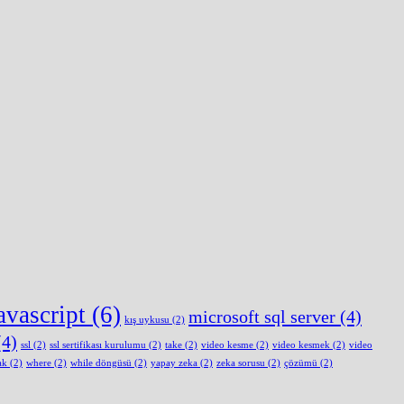
avascript
(6)
microsoft sql server
(4)
kış uykusu
(2)
4)
ssl
(2)
ssl sertifikası kurulumu
(2)
take
(2)
video kesme
(2)
video kesmek
(2)
video
ak
(2)
where
(2)
while döngüsü
(2)
yapay zeka
(2)
zeka sorusu
(2)
çözümü
(2)