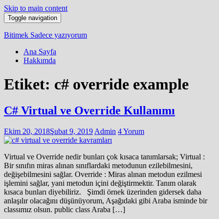
Skip to main content
Toggle navigation
Bitimek
Sadece yazıyorum
Ana Sayfa
Hakkımda
Etiket:
c# override example
C# Virtual ve Override Kullanımı
Ekim 20, 2018
Şubat 9, 2019
Admin
4 Yorum
Virtual ve Override nedir bunları çok kısaca tanımlarsak; Virtual :
Bir sınıfın miras alınan sınıflardaki metodunun ezilebilmesini,
değişebilmesini sağlar. Override : Miras alınan metodun ezilmesi
işlemini sağlar, yani metodun içini değiştirmektir. Tanım olarak
kısaca bunları diyebiliriz. Şimdi örnek üzerinden gidersek daha
anlaşılır olacağını düşünüyorum, Aşağıdaki gibi Araba isminde bir
classımız olsun. public class Araba […]