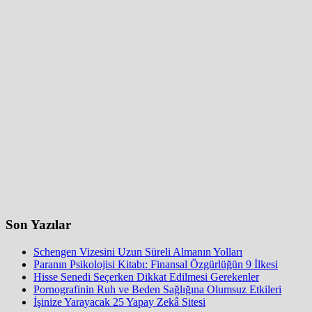
Son Yazılar
Schengen Vizesini Uzun Süreli Almanın Yolları
Paranın Psikolojisi Kitabı: Finansal Özgürlüğün 9 İlkesi
Hisse Senedi Seçerken Dikkat Edilmesi Gerekenler
Pornografinin Ruh ve Beden Sağlığına Olumsuz Etkileri
İşinize Yarayacak 25 Yapay Zekâ Sitesi