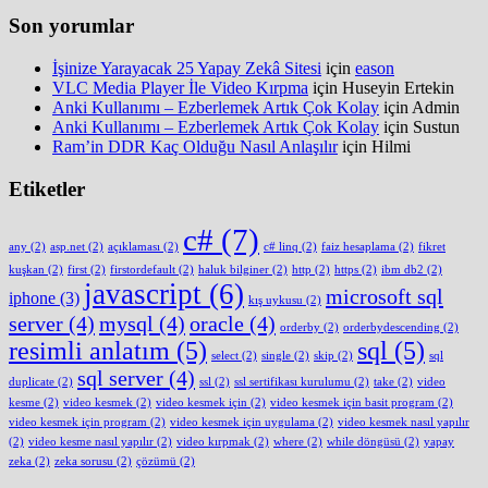
Son yorumlar
İşinize Yarayacak 25 Yapay Zekâ Sitesi
için
eason
VLC Media Player İle Video Kırpma
için
Huseyin Ertekin
Anki Kullanımı – Ezberlemek Artık Çok Kolay
için
Admin
Anki Kullanımı – Ezberlemek Artık Çok Kolay
için
Sustun
Ram’in DDR Kaç Olduğu Nasıl Anlaşılır
için
Hilmi
Etiketler
c#
(7)
any
(2)
asp.net
(2)
açıklaması
(2)
c# linq
(2)
faiz hesaplama
(2)
fikret
kuşkan
(2)
first
(2)
firstordefault
(2)
haluk bilginer
(2)
http
(2)
https
(2)
ibm db2
(2)
javascript
(6)
microsoft sql
iphone
(3)
kış uykusu
(2)
server
(4)
mysql
(4)
oracle
(4)
orderby
(2)
orderbydescending
(2)
resimli anlatım
(5)
sql
(5)
select
(2)
single
(2)
skip
(2)
sql
sql server
(4)
duplicate
(2)
ssl
(2)
ssl sertifikası kurulumu
(2)
take
(2)
video
kesme
(2)
video kesmek
(2)
video kesmek için
(2)
video kesmek için basit program
(2)
video kesmek için program
(2)
video kesmek için uygulama
(2)
video kesmek nasıl yapılır
(2)
video kesme nasıl yapılır
(2)
video kırpmak
(2)
where
(2)
while döngüsü
(2)
yapay
zeka
(2)
zeka sorusu
(2)
çözümü
(2)