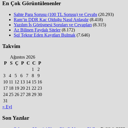
En Çok Görüntülenenler
Sahte Para Sorusu (100 TL Sorusu) ve Cevabı
(20.293)
Ram’in DDR Kaç Olduğu Nasıl Anlaşılır
(8.418)
Yazılım İş Görüşmesi Soruları ve Cevapları
(8.315)
Az Bilinen Faydalı Siteler
(8.172)
Sql Tekrar Eden Kayıtları Bulmak
(7.646)
Takvim
Ağustos 2026
P
S
Ç
P
C
C
P
1
2
3
4
5
6
7
8
9
10
11
12
13
14
15
16
17
18
19
20
21
22
23
24
25
26
27
28
29
30
31
« Eyl
Son Yazılar