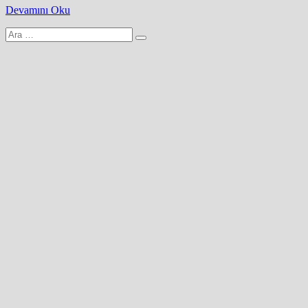
Devamını Oku
Arama
yap: