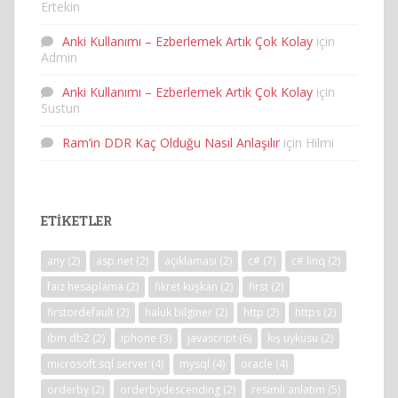
Ertekin
Anki Kullanımı – Ezberlemek Artık Çok Kolay
için
Admin
Anki Kullanımı – Ezberlemek Artık Çok Kolay
için
Sustun
Ram’in DDR Kaç Olduğu Nasıl Anlaşılır
için
Hilmi
ETIKETLER
any
(2)
asp.net
(2)
açıklaması
(2)
c#
(7)
c# linq
(2)
faiz hesaplama
(2)
fikret kuşkan
(2)
first
(2)
firstordefault
(2)
haluk bilginer
(2)
http
(2)
https
(2)
ibm db2
(2)
iphone
(3)
javascript
(6)
kış uykusu
(2)
microsoft sql server
(4)
mysql
(4)
oracle
(4)
orderby
(2)
orderbydescending
(2)
resimli anlatım
(5)