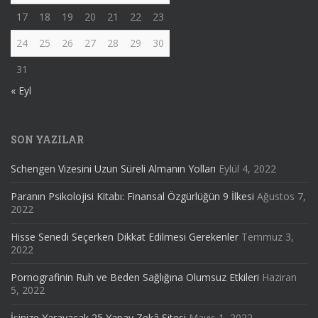
17
18
19
20
21
22
23
24
25
26
27
28
29
30
31
« Eyl
SON YAZILAR
Schengen Vizesini Uzun Süreli Almanın Yolları
Eylül 4, 2022
Paranın Psikolojisi Kitabı: Finansal Özgürlüğün 9 İlkesi
Ağustos 7,
2022
Hisse Senedi Seçerken Dikkat Edilmesi Gerekenler
Temmuz 3,
2022
Pornografinin Ruh ve Beden Sağlığına Olumsuz Etkileri
Haziran
5, 2022
İşinize Yarayacak 25 Yapay Zekâ Sitesi
Mayıs 1, 2022