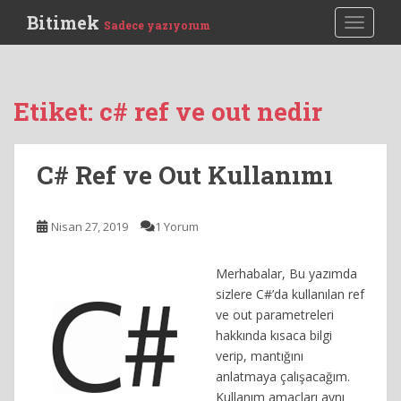
S
Bitimek
TOGGLE
Sadece yazıyorum
k
i
p
t
Etiket:
c# ref ve out nedir
o
m
a
C# Ref ve Out Kullanımı
i
n
c
Nisan 27, 2019
1 Yorum
o
n
Merhabalar, Bu yazımda
t
sizlere C#’da kullanılan ref
e
ve out parametreleri
n
hakkında kısaca bilgi
t
verip, mantığını
anlatmaya çalışacağım.
Kullanım amaçları aynı