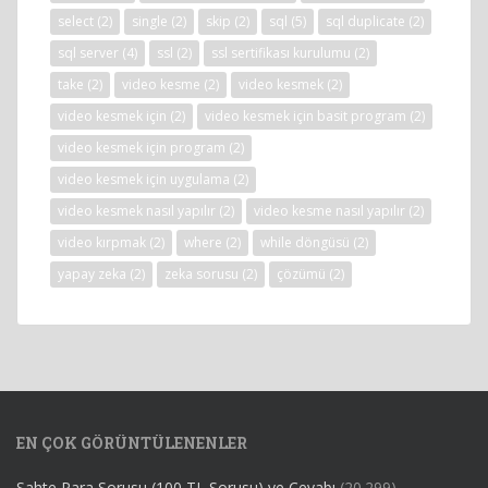
select
(2)
single
(2)
skip
(2)
sql
(5)
sql duplicate
(2)
sql server
(4)
ssl
(2)
ssl sertifikası kurulumu
(2)
take
(2)
video kesme
(2)
video kesmek
(2)
video kesmek için
(2)
video kesmek için basit program
(2)
video kesmek için program
(2)
video kesmek için uygulama
(2)
video kesmek nasıl yapılır
(2)
video kesme nasıl yapılır
(2)
video kırpmak
(2)
where
(2)
while döngüsü
(2)
yapay zeka
(2)
zeka sorusu
(2)
çözümü
(2)
EN ÇOK GÖRÜNTÜLENENLER
Sahte Para Sorusu (100 TL Sorusu) ve Cevabı
(20.299)