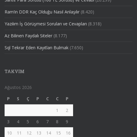
Ram’in DDR Kaç Olduğu Nasıl Anlaşılır
(8.420)
Yazılım İş Görüşmesi Soruları ve Cevapları
(8.318)
Az Bilinen Faydalı Siteler
(8.177)
Sql Tekrar Eden Kayıtları Bulmak
(7.650)
TAKVIM
Ağustos 2026
P
S
Ç
P
C
C
P
1
2
3
4
5
6
7
8
9
10
11
12
13
14
15
16