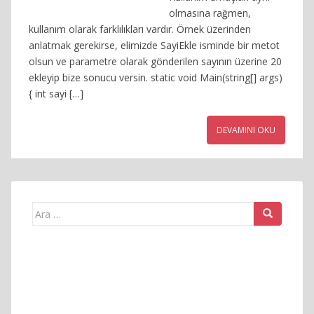
olmasına rağmen,
kullanım olarak farklılıkları vardır. Örnek üzerinden
anlatmak gerekirse, elimizde SayiEkle isminde bir metot
olsun ve parametre olarak gönderilen sayının üzerine 20
ekleyip bize sonucu versin. static void Main(string[] args)
{ int sayi […]
DEVAMINI OKU
Arama
yap: