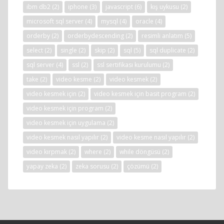
ibm db2
(2)
iphone
(3)
javascript
(6)
kış uykusu
(2)
microsoft sql server
(4)
mysql
(4)
oracle
(4)
orderby
(2)
orderbydescending
(2)
resimli anlatım
(5)
select
(2)
single
(2)
skip
(2)
sql
(5)
sql duplicate
(2)
sql server
(4)
ssl
(2)
ssl sertifikası kurulumu
(2)
take
(2)
video kesme
(2)
video kesmek
(2)
video kesmek için
(2)
video kesmek için basit program
(2)
video kesmek için program
(2)
video kesmek için uygulama
(2)
video kesmek nasıl yapılır
(2)
video kesme nasıl yapılır
(2)
video kırpmak
(2)
where
(2)
while döngüsü
(2)
yapay zeka
(2)
zeka sorusu
(2)
çözümü
(2)