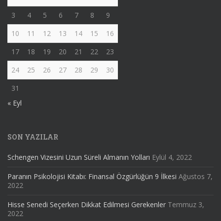
3
4
5
6
7
8
9
10
11
12
13
14
15
16
17
18
19
20
21
22
23
24
25
26
27
28
29
30
31
« Eyl
SON YAZILAR
Schengen Vizesini Uzun Süreli Almanın Yolları
Eylül 4, 2022
Paranın Psikolojisi Kitabı: Finansal Özgürlüğün 9 İlkesi
Ağustos 7,
2022
Hisse Senedi Seçerken Dikkat Edilmesi Gerekenler
Temmuz 3,
2022