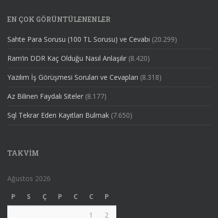
EN ÇOK GÖRÜNTÜLENENLER
Sahte Para Sorusu (100 TL Sorusu) ve Cevabı
(20.299)
Ram’in DDR Kaç Olduğu Nasıl Anlaşılır
(8.420)
Yazılım İş Görüşmesi Soruları ve Cevapları
(8.318)
Az Bilinen Faydalı Siteler
(8.177)
Sql Tekrar Eden Kayıtları Bulmak
(7.650)
TAKVIM
Ağustos 2026
P
S
Ç
P
C
C
P
1
2