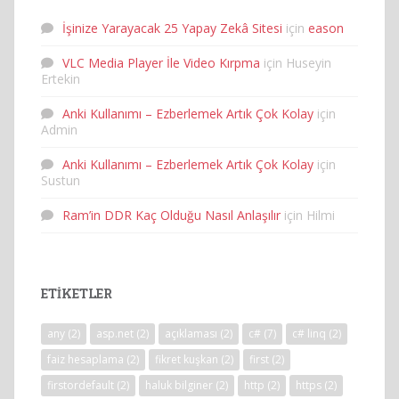
İşinize Yarayacak 25 Yapay Zekâ Sitesi
için
eason
VLC Media Player İle Video Kırpma
için
Huseyin
Ertekin
Anki Kullanımı – Ezberlemek Artık Çok Kolay
için
Admin
Anki Kullanımı – Ezberlemek Artık Çok Kolay
için
Sustun
Ram’in DDR Kaç Olduğu Nasıl Anlaşılır
için
Hilmi
ETIKETLER
any
(2)
asp.net
(2)
açıklaması
(2)
c#
(7)
c# linq
(2)
faiz hesaplama
(2)
fikret kuşkan
(2)
first
(2)
firstordefault
(2)
haluk bilginer
(2)
http
(2)
https
(2)