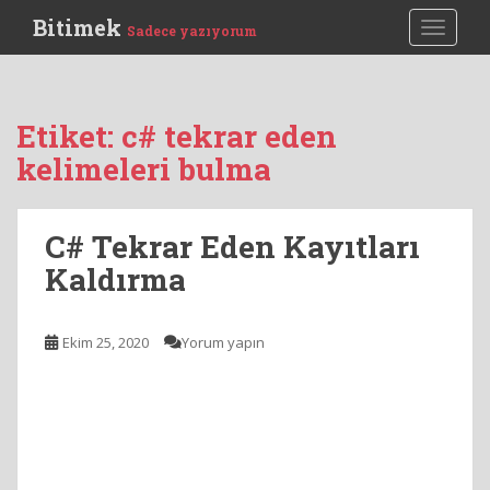
S
Bitimek
TOGGLE
Sadece yazıyorum
k
i
p
t
Etiket:
c# tekrar eden
o
kelimeleri bulma
m
a
i
C# Tekrar Eden Kayıtları
n
c
Kaldırma
o
n
t
Ekim 25, 2020
Yorum yapın
e
n
t