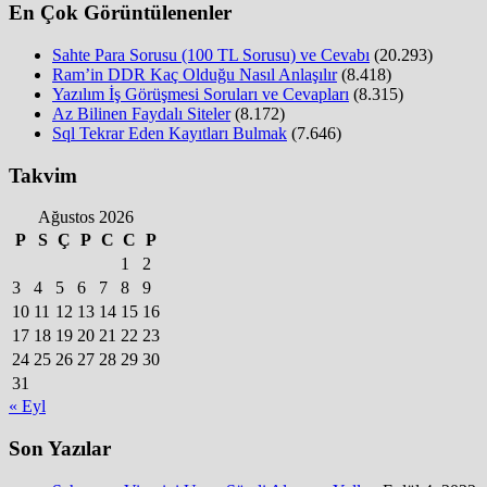
En Çok Görüntülenenler
Sahte Para Sorusu (100 TL Sorusu) ve Cevabı
(20.293)
Ram’in DDR Kaç Olduğu Nasıl Anlaşılır
(8.418)
Yazılım İş Görüşmesi Soruları ve Cevapları
(8.315)
Az Bilinen Faydalı Siteler
(8.172)
Sql Tekrar Eden Kayıtları Bulmak
(7.646)
Takvim
Ağustos 2026
P
S
Ç
P
C
C
P
1
2
3
4
5
6
7
8
9
10
11
12
13
14
15
16
17
18
19
20
21
22
23
24
25
26
27
28
29
30
31
« Eyl
Son Yazılar