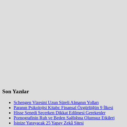
Son Yazılar
Schengen Vizesini Uzun Süreli Almanın Yolları
Paranın Psikolojisi Kitabı: Finansal Özgürlüğün 9 İlkesi
Hisse Senedi Seçerken Dikkat Edilmesi Gerekenler
Pornografinin Ruh ve Beden Sağlığına Olumsuz Etkileri
İşinize Yarayacak 25 Yapay Zekâ Sitesi