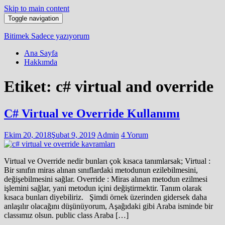
Skip to main content
Toggle navigation
Bitimek
Sadece yazıyorum
Ana Sayfa
Hakkımda
Etiket:
c# virtual and override
C# Virtual ve Override Kullanımı
Ekim 20, 2018
Şubat 9, 2019
Admin
4 Yorum
Virtual ve Override nedir bunları çok kısaca tanımlarsak; Virtual :
Bir sınıfın miras alınan sınıflardaki metodunun ezilebilmesini,
değişebilmesini sağlar. Override : Miras alınan metodun ezilmesi
işlemini sağlar, yani metodun içini değiştirmektir. Tanım olarak
kısaca bunları diyebiliriz. Şimdi örnek üzerinden gidersek daha
anlaşılır olacağını düşünüyorum, Aşağıdaki gibi Araba isminde bir
classımız olsun. public class Araba […]