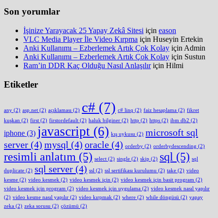
Son yorumlar
İşinize Yarayacak 25 Yapay Zekâ Sitesi
için
eason
VLC Media Player İle Video Kırpma
için
Huseyin Ertekin
Anki Kullanımı – Ezberlemek Artık Çok Kolay
için
Admin
Anki Kullanımı – Ezberlemek Artık Çok Kolay
için
Sustun
Ram’in DDR Kaç Olduğu Nasıl Anlaşılır
için
Hilmi
Etiketler
c#
(7)
any
(2)
asp.net
(2)
açıklaması
(2)
c# linq
(2)
faiz hesaplama
(2)
fikret
kuşkan
(2)
first
(2)
firstordefault
(2)
haluk bilginer
(2)
http
(2)
https
(2)
ibm db2
(2)
javascript
(6)
microsoft sql
iphone
(3)
kış uykusu
(2)
server
(4)
mysql
(4)
oracle
(4)
orderby
(2)
orderbydescending
(2)
resimli anlatım
(5)
sql
(5)
select
(2)
single
(2)
skip
(2)
sql
sql server
(4)
duplicate
(2)
ssl
(2)
ssl sertifikası kurulumu
(2)
take
(2)
video
kesme
(2)
video kesmek
(2)
video kesmek için
(2)
video kesmek için basit program
(2)
video kesmek için program
(2)
video kesmek için uygulama
(2)
video kesmek nasıl yapılır
(2)
video kesme nasıl yapılır
(2)
video kırpmak
(2)
where
(2)
while döngüsü
(2)
yapay
zeka
(2)
zeka sorusu
(2)
çözümü
(2)