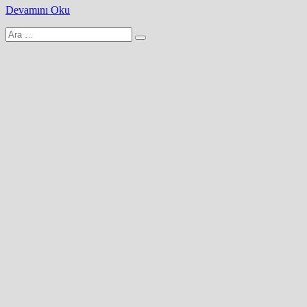
Devamını Oku
Arama
yap: