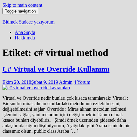
Skip to main content
Toggle navigation
Bitimek
Sadece yazıyorum
Ana Sayfa
Hakkımda
Etiket:
c# virtual method
C# Virtual ve Override Kullanımı
Ekim 20, 2018
Şubat 9, 2019
Admin
4 Yorum
Virtual ve Override nedir bunları çok kısaca tanımlarsak; Virtual :
Bir sınıfın miras alınan sınıflardaki metodunun ezilebilmesini,
değişebilmesini sağlar. Override : Miras alınan metodun ezilmesi
işlemini sağlar, yani metodun içini değiştirmektir. Tanım olarak
kısaca bunları diyebiliriz. Şimdi örnek üzerinden gidersek daha
anlaşılır olacağını düşünüyorum, Aşağıdaki gibi Araba isminde bir
classımız olsun. public class Araba […]