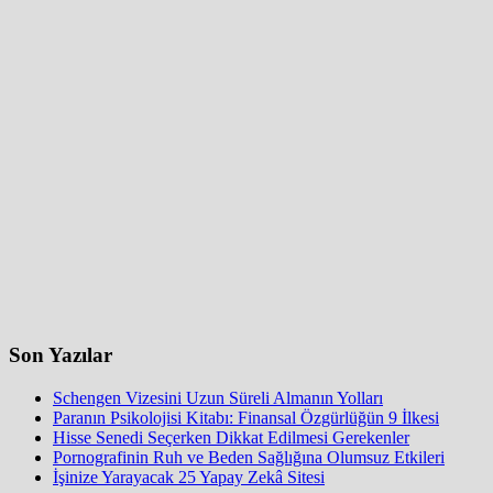
Son Yazılar
Schengen Vizesini Uzun Süreli Almanın Yolları
Paranın Psikolojisi Kitabı: Finansal Özgürlüğün 9 İlkesi
Hisse Senedi Seçerken Dikkat Edilmesi Gerekenler
Pornografinin Ruh ve Beden Sağlığına Olumsuz Etkileri
İşinize Yarayacak 25 Yapay Zekâ Sitesi