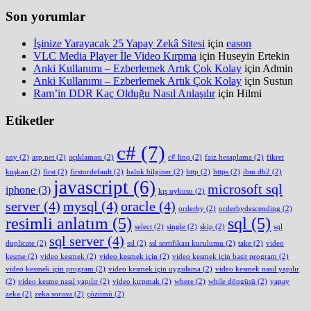
Son yorumlar
İşinize Yarayacak 25 Yapay Zekâ Sitesi
için
eason
VLC Media Player İle Video Kırpma
için
Huseyin Ertekin
Anki Kullanımı – Ezberlemek Artık Çok Kolay
için
Admin
Anki Kullanımı – Ezberlemek Artık Çok Kolay
için
Sustun
Ram’in DDR Kaç Olduğu Nasıl Anlaşılır
için
Hilmi
Etiketler
c#
(7)
any
(2)
asp.net
(2)
açıklaması
(2)
c# linq
(2)
faiz hesaplama
(2)
fikret
kuşkan
(2)
first
(2)
firstordefault
(2)
haluk bilginer
(2)
http
(2)
https
(2)
ibm db2
(2)
javascript
(6)
microsoft sql
iphone
(3)
kış uykusu
(2)
server
(4)
mysql
(4)
oracle
(4)
orderby
(2)
orderbydescending
(2)
resimli anlatım
(5)
sql
(5)
select
(2)
single
(2)
skip
(2)
sql
sql server
(4)
duplicate
(2)
ssl
(2)
ssl sertifikası kurulumu
(2)
take
(2)
video
kesme
(2)
video kesmek
(2)
video kesmek için
(2)
video kesmek için basit program
(2)
video kesmek için program
(2)
video kesmek için uygulama
(2)
video kesmek nasıl yapılır
(2)
video kesme nasıl yapılır
(2)
video kırpmak
(2)
where
(2)
while döngüsü
(2)
yapay
zeka
(2)
zeka sorusu
(2)
çözümü
(2)