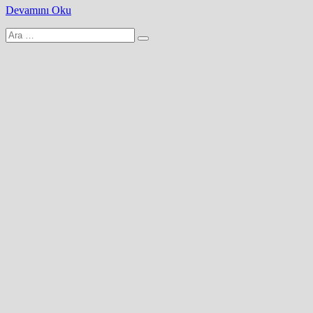
Devamını Oku
Arama
yap: