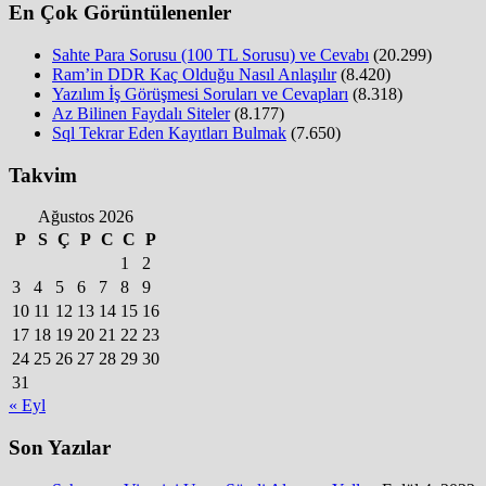
En Çok Görüntülenenler
Sahte Para Sorusu (100 TL Sorusu) ve Cevabı
(20.299)
Ram’in DDR Kaç Olduğu Nasıl Anlaşılır
(8.420)
Yazılım İş Görüşmesi Soruları ve Cevapları
(8.318)
Az Bilinen Faydalı Siteler
(8.177)
Sql Tekrar Eden Kayıtları Bulmak
(7.650)
Takvim
Ağustos 2026
P
S
Ç
P
C
C
P
1
2
3
4
5
6
7
8
9
10
11
12
13
14
15
16
17
18
19
20
21
22
23
24
25
26
27
28
29
30
31
« Eyl
Son Yazılar