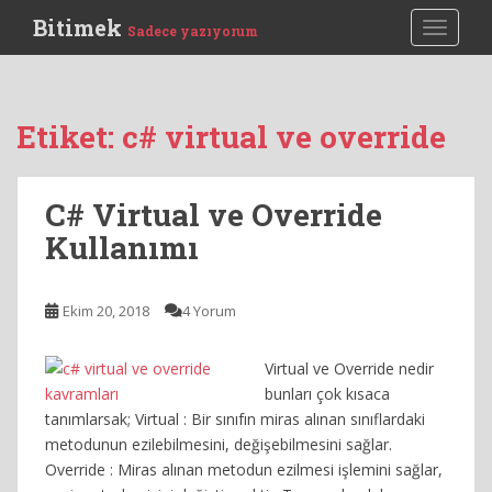
S
Bitimek
TOGGLE
Sadece yazıyorum
k
i
p
t
Etiket:
c# virtual ve override
o
m
a
C# Virtual ve Override
i
Kullanımı
n
c
o
Ekim 20, 2018
4 Yorum
n
t
e
Virtual ve Override nedir
n
bunları çok kısaca
t
tanımlarsak; Virtual : Bir sınıfın miras alınan sınıflardaki
metodunun ezilebilmesini, değişebilmesini sağlar.
Override : Miras alınan metodun ezilmesi işlemini sağlar,