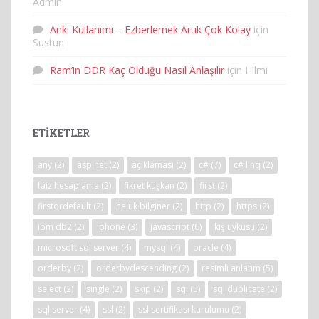
Admin
Anki Kullanımı – Ezberlemek Artık Çok Kolay
için
Sustun
Ram’in DDR Kaç Olduğu Nasıl Anlaşılır
için
Hilmi
ETIKETLER
any
(2)
asp.net
(2)
açıklaması
(2)
c#
(7)
c# linq
(2)
faiz hesaplama
(2)
fikret kuşkan
(2)
first
(2)
firstordefault
(2)
haluk bilginer
(2)
http
(2)
https
(2)
ibm db2
(2)
iphone
(3)
javascript
(6)
kış uykusu
(2)
microsoft sql server
(4)
mysql
(4)
oracle
(4)
orderby
(2)
orderbydescending
(2)
resimli anlatım
(5)
select
(2)
single
(2)
skip
(2)
sql
(5)
sql duplicate
(2)
sql server
(4)
ssl
(2)
ssl sertifikası kurulumu
(2)