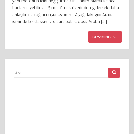
yani metodun içini değiştirmektir. Tanım olarak kısaca
bunları diyebiliriz. Şimdi örnek üzerinden gidersek daha
anlaşılır olacağını düşünüyorum, Aşağıdaki gibi Araba
isminde bir classımız olsun. public class Araba […]
DEVAMINI OKU
Arama
yap: