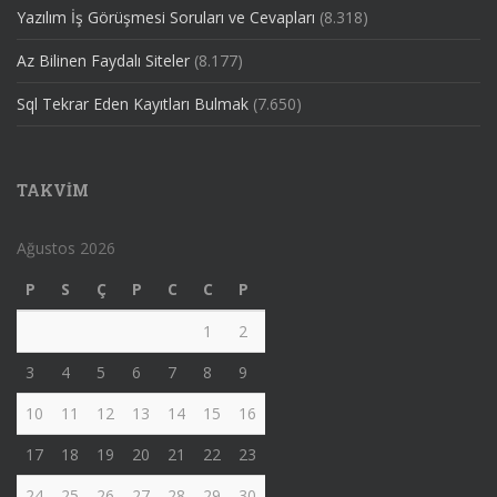
Yazılım İş Görüşmesi Soruları ve Cevapları
(8.318)
Az Bilinen Faydalı Siteler
(8.177)
Sql Tekrar Eden Kayıtları Bulmak
(7.650)
TAKVIM
Ağustos 2026
P
S
Ç
P
C
C
P
1
2
3
4
5
6
7
8
9
10
11
12
13
14
15
16
17
18
19
20
21
22
23
24
25
26
27
28
29
30