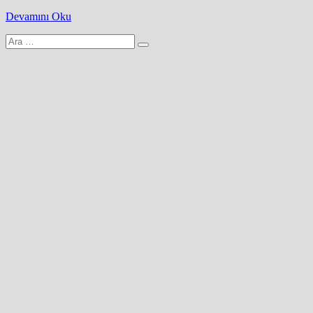
Devamını Oku
Arama
yap: