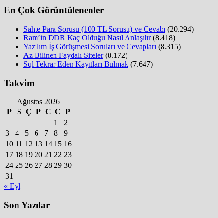
En Çok Görüntülenenler
Sahte Para Sorusu (100 TL Sorusu) ve Cevabı
(20.294)
Ram’in DDR Kaç Olduğu Nasıl Anlaşılır
(8.418)
Yazılım İş Görüşmesi Soruları ve Cevapları
(8.315)
Az Bilinen Faydalı Siteler
(8.172)
Sql Tekrar Eden Kayıtları Bulmak
(7.647)
Takvim
Ağustos 2026
P
S
Ç
P
C
C
P
1
2
3
4
5
6
7
8
9
10
11
12
13
14
15
16
17
18
19
20
21
22
23
24
25
26
27
28
29
30
31
« Eyl
Son Yazılar