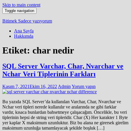
Skip to main content
Toggle navigation
Bitimek
Sadece yazıyorum
Ana Sayfa
Hakkımda
Etiket:
char nedir
SQL Server Varchar, Char, Nvarchar ve
Nchar Veri Tiplerinin Farkları
Kasım 7, 2021
Ekim 16, 2022
Admin
Yorum yapın
Bu yazıda SQL Server’da kullanılan Varchar, Char, Nvarchar ve
Nchar veri tipleri nerede kullanılır ve aralarında ne gibi farklar
vardır, kısaca bunlardan bahsetmeye çalışacağım. Öncelikle, bu veri
tiplerinin hepsi de string veri tipleridir. Char (X) Her karakter 1 Byte
yer kaplar X maksimum uzunluktur. Biz bu alana ne girersek girelim
maksimum uzunluğa tamamlayacak şekilde boşluk […]