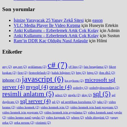
Son yorumlar
İşinize Yarayacak 25 Yapay Zekâ Sitesi
için
eason
VLC Media Player İle Video Kırpma
için
Huseyin Ertekin
Anki Kullanımı – Ezberlemek Artık Çok Kolay
için
Admin
Anki Kullanımı – Ezberlemek Artık Çok Kolay
için
Sustun
Ram’in DDR Kaç Olduğu Nasıl Anlaşılır
için
Hilmi
Etiketler
c#
(7)
any
(2)
asp.net
(2)
açıklaması
(2)
c# linq
(2)
faiz hesaplama
(2)
fikret
kuşkan
(2)
first
(2)
firstordefault
(2)
haluk bilginer
(2)
http
(2)
https
(2)
ibm db2
(2)
javascript
(6)
microsoft sql
iphone
(3)
kış uykusu
(2)
server
(4)
mysql
(4)
oracle
(4)
orderby
(2)
orderbydescending
(2)
resimli anlatım
(5)
sql
(5)
select
(2)
single
(2)
skip
(2)
sql
sql server
(4)
duplicate
(2)
ssl
(2)
ssl sertifikası kurulumu
(2)
take
(2)
video
kesme
(2)
video kesmek
(2)
video kesmek için
(2)
video kesmek için basit program
(2)
video kesmek için program
(2)
video kesmek için uygulama
(2)
video kesmek nasıl yapılır
(2)
video kesme nasıl yapılır
(2)
video kırpmak
(2)
where
(2)
while döngüsü
(2)
yapay
zeka
(2)
zeka sorusu
(2)
çözümü
(2)