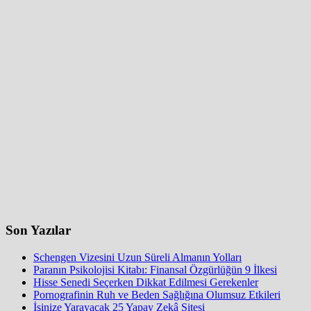
Son Yazılar
Schengen Vizesini Uzun Süreli Almanın Yolları
Paranın Psikolojisi Kitabı: Finansal Özgürlüğün 9 İlkesi
Hisse Senedi Seçerken Dikkat Edilmesi Gerekenler
Pornografinin Ruh ve Beden Sağlığına Olumsuz Etkileri
İşinize Yarayacak 25 Yapay Zekâ Sitesi