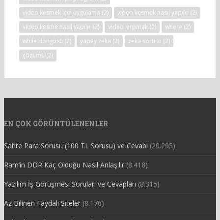
video kesmek için uygulama
(2)
video kesmek nasıl yapılır
(2)
video kesme nasıl yapılır
(2)
video kırpmak
(2)
where
(2)
while döngüsü
(2)
yapay zeka
(2)
zeka sorusu
(2)
çözümü
(2)
EN ÇOK GÖRÜNTÜLENENLER
Sahte Para Sorusu (100 TL Sorusu) ve Cevabı
(20.295)
Ram’in DDR Kaç Olduğu Nasıl Anlaşılır
(8.418)
Yazılım İş Görüşmesi Soruları ve Cevapları
(8.315)
Az Bilinen Faydalı Siteler
(8.176)