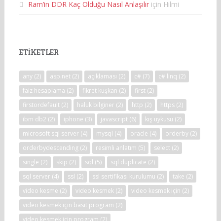
Ram’in DDR Kaç Olduğu Nasıl Anlaşılır
için
Hilmi
ETIKETLER
any
(2)
asp.net
(2)
açıklaması
(2)
c#
(7)
c# linq
(2)
faiz hesaplama
(2)
fikret kuşkan
(2)
first
(2)
firstordefault
(2)
haluk bilginer
(2)
http
(2)
https
(2)
ibm db2
(2)
iphone
(3)
javascript
(6)
kış uykusu
(2)
microsoft sql server
(4)
mysql
(4)
oracle
(4)
orderby
(2)
orderbydescending
(2)
resimli anlatım
(5)
select
(2)
single
(2)
skip
(2)
sql
(5)
sql duplicate
(2)
sql server
(4)
ssl
(2)
ssl sertifikası kurulumu
(2)
take
(2)
video kesme
(2)
video kesmek
(2)
video kesmek için
(2)
video kesmek için basit program
(2)
video kesmek için program
(2)