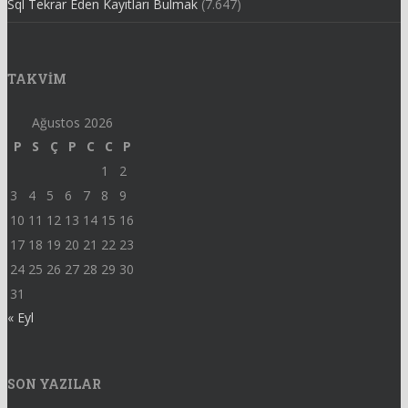
Sql Tekrar Eden Kayıtları Bulmak
(7.647)
TAKVIM
Ağustos 2026
P
S
Ç
P
C
C
P
1
2
3
4
5
6
7
8
9
10
11
12
13
14
15
16
17
18
19
20
21
22
23
24
25
26
27
28
29
30
31
« Eyl
SON YAZILAR