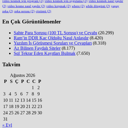
video kesmek için program
(2)
video kesmek için uygulama
(2)
video kesmek nasıl yapılır
(2)
video kesme nasıl yapılır
(2)
video kırpmak
(2)
where
(2)
while döngüsü
(2)
yapay
zeka
(2)
zeka sorusu
(2)
çözümü
(2)
En Çok Görüntülenenler
Sahte Para Sorusu (100 TL Sorusu) ve Cevabı
(20.299)
Ram’in DDR Kaç Olduğu Nasıl Anlaşılır
(8.420)
Yazılım İş Görüşmesi Soruları ve Cevapları
(8.318)
Az Bilinen Faydalı Siteler
(8.177)
Sql Tekrar Eden Kayıtları Bulmak
(7.650)
Takvim
Ağustos 2026
P
S
Ç
P
C
C
P
1
2
3
4
5
6
7
8
9
10
11
12
13
14
15
16
17
18
19
20
21
22
23
24
25
26
27
28
29
30
31
« Eyl