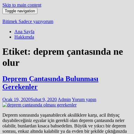
Skip to main content
Toggle navigation
Bitimek
Sadece yazıyorum
Ana Sayfa
Hakkımda
Etiket:
deprem çantasında ne
olur
Deprem Çantasında Bulunması
Gerekenler
Ocak 19, 2020
Şubat 9, 2020
Admin
Yorum yapın
Deprem sonrasında yaşanabilecek aksiliklere karşı, acil ihtiyaç
duyabileceğiniz eşyalar için gerekli olan deprem çantasında neler
olabilir, bunlardan kısaca bahsedelim. Büyük ve yıkıcı bir deprem
sonrası, enkaz altında kalabilir ya da evden bir şekilde çıktığınızda