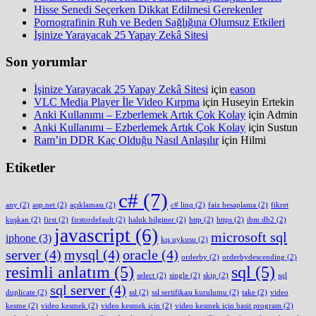
Hisse Senedi Seçerken Dikkat Edilmesi Gerekenler
Pornografinin Ruh ve Beden Sağlığına Olumsuz Etkileri
İşinize Yarayacak 25 Yapay Zekâ Sitesi
Son yorumlar
İşinize Yarayacak 25 Yapay Zekâ Sitesi
için
eason
VLC Media Player İle Video Kırpma
için
Huseyin Ertekin
Anki Kullanımı – Ezberlemek Artık Çok Kolay
için
Admin
Anki Kullanımı – Ezberlemek Artık Çok Kolay
için
Sustun
Ram’in DDR Kaç Olduğu Nasıl Anlaşılır
için
Hilmi
Etiketler
c#
(7)
any
(2)
asp.net
(2)
açıklaması
(2)
c# linq
(2)
faiz hesaplama
(2)
fikret
kuşkan
(2)
first
(2)
firstordefault
(2)
haluk bilginer
(2)
http
(2)
https
(2)
ibm db2
(2)
javascript
(6)
microsoft sql
iphone
(3)
kış uykusu
(2)
server
(4)
mysql
(4)
oracle
(4)
orderby
(2)
orderbydescending
(2)
resimli anlatım
(5)
sql
(5)
select
(2)
single
(2)
skip
(2)
sql
sql server
(4)
duplicate
(2)
ssl
(2)
ssl sertifikası kurulumu
(2)
take
(2)
video
kesme
(2)
video kesmek
(2)
video kesmek için
(2)
video kesmek için basit program
(2)