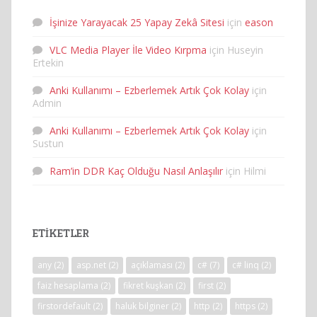
İşinize Yarayacak 25 Yapay Zekâ Sitesi
için
eason
VLC Media Player İle Video Kırpma
için
Huseyin
Ertekin
Anki Kullanımı – Ezberlemek Artık Çok Kolay
için
Admin
Anki Kullanımı – Ezberlemek Artık Çok Kolay
için
Sustun
Ram’in DDR Kaç Olduğu Nasıl Anlaşılır
için
Hilmi
ETIKETLER
any
(2)
asp.net
(2)
açıklaması
(2)
c#
(7)
c# linq
(2)
faiz hesaplama
(2)
fikret kuşkan
(2)
first
(2)
firstordefault
(2)
haluk bilginer
(2)
http
(2)
https
(2)