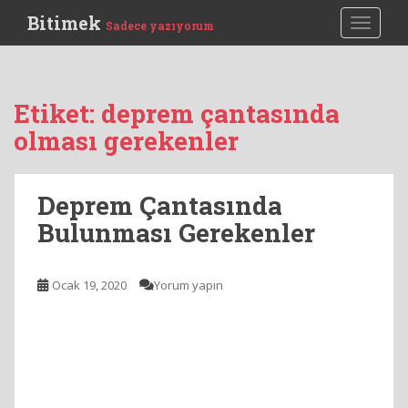
S
Bitimek
TOGGLE
Sadece yazıyorum
k
i
p
t
Etiket:
deprem çantasında
o
olması gerekenler
m
a
i
Deprem Çantasında
n
c
Bulunması Gerekenler
o
n
t
Ocak 19, 2020
Yorum yapın
e
n
t