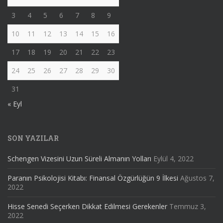
3
4
5
6
7
8
9
10
11
12
13
14
15
16
17
18
19
20
21
22
23
24
25
26
27
28
29
30
31
« Eyl
SON YAZILAR
Schengen Vizesini Uzun Süreli Almanın Yolları
Eylül 4, 2022
Paranın Psikolojisi Kitabı: Finansal Özgürlüğün 9 İlkesi
Ağustos 7,
2022
Hisse Senedi Seçerken Dikkat Edilmesi Gerekenler
Temmuz 3,
2022