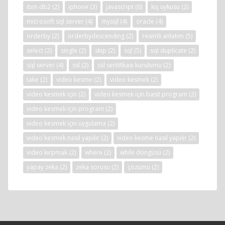
ibm db2
(2)
iphone
(3)
javascript
(6)
kış uykusu
(2)
microsoft sql server
(4)
mysql
(4)
oracle
(4)
orderby
(2)
orderbydescending
(2)
resimli anlatım
(5)
select
(2)
single
(2)
skip
(2)
sql
(5)
sql duplicate
(2)
sql server
(4)
ssl
(2)
ssl sertifikası kurulumu
(2)
take
(2)
video kesme
(2)
video kesmek
(2)
video kesmek için
(2)
video kesmek için basit program
(2)
video kesmek için program
(2)
video kesmek için uygulama
(2)
video kesmek nasıl yapılır
(2)
video kesme nasıl yapılır
(2)
video kırpmak
(2)
where
(2)
while döngüsü
(2)
yapay zeka
(2)
zeka sorusu
(2)
çözümü
(2)