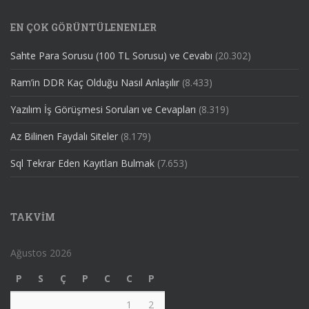
EN ÇOK GÖRÜNTÜLENENLER
Sahte Para Sorusu (100 TL Sorusu) ve Cevabı
(20.302)
Ram’in DDR Kaç Olduğu Nasıl Anlaşılır
(8.433)
Yazılım İş Görüşmesi Soruları ve Cevapları
(8.319)
Az Bilinen Faydalı Siteler
(8.179)
Sql Tekrar Eden Kayıtları Bulmak
(7.653)
TAKVIM
Ağustos 2026
P
S
Ç
P
C
C
P
1
2