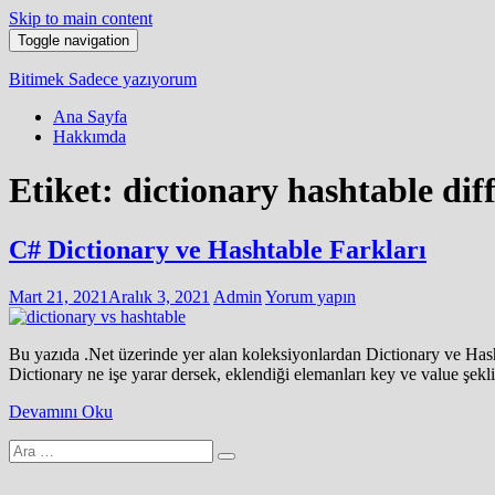
Skip to main content
Toggle navigation
Bitimek
Sadece yazıyorum
Ana Sayfa
Hakkımda
Etiket:
dictionary hashtable dif
C# Dictionary ve Hashtable Farkları
Mart 21, 2021
Aralık 3, 2021
Admin
Yorum yapın
Bu yazıda .Net üzerinde yer alan koleksiyonlardan Dictionary ve Hash
Dictionary ne işe yarar dersek, eklendiği elemanları key ve value şekl
Devamını Oku
Arama
yap: