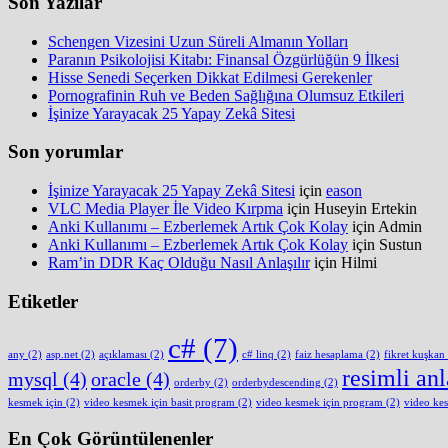
Son Yazılar
Schengen Vizesini Uzun Süreli Almanın Yolları
Paranın Psikolojisi Kitabı: Finansal Özgürlüğün 9 İlkesi
Hisse Senedi Seçerken Dikkat Edilmesi Gerekenler
Pornografinin Ruh ve Beden Sağlığına Olumsuz Etkileri
İşinize Yarayacak 25 Yapay Zekâ Sitesi
Son yorumlar
İşinize Yarayacak 25 Yapay Zekâ Sitesi
için
eason
VLC Media Player İle Video Kırpma
için
Huseyin Ertekin
Anki Kullanımı – Ezberlemek Artık Çok Kolay
için
Admin
Anki Kullanımı – Ezberlemek Artık Çok Kolay
için
Sustun
Ram’in DDR Kaç Olduğu Nasıl Anlaşılır
için
Hilmi
Etiketler
c#
(7)
any
(2)
asp.net
(2)
açıklaması
(2)
c# linq
(2)
faiz hesaplama
(2)
fikret kuşkan
resimli an
mysql
(4)
oracle
(4)
orderby
(2)
orderbydescending
(2)
kesmek için
(2)
video kesmek için basit program
(2)
video kesmek için program
(2)
video ke
En Çok Görüntülenenler