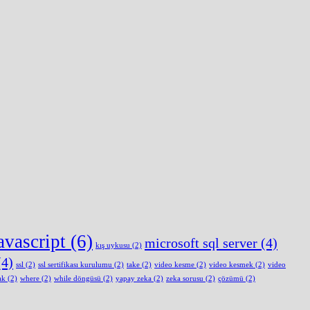
avascript
(6)
microsoft sql server
(4)
kış uykusu
(2)
4)
ssl
(2)
ssl sertifikası kurulumu
(2)
take
(2)
video kesme
(2)
video kesmek
(2)
video
ak
(2)
where
(2)
while döngüsü
(2)
yapay zeka
(2)
zeka sorusu
(2)
çözümü
(2)