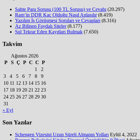
Sahte Para Sorusu (100 TL Sorusu) ve Cevabı
(20.297)
Ram’in DDR Kaç Olduğu Nasıl Anlaşılır
(8.419)
Yazılım İş Görüşmesi Soruları ve Cevapları
(8.316)
Az Bilinen Faydalı Siteler
(8.177)
Sql Tekrar Eden Kayıtları Bulmak
(7.650)
Takvim
Ağustos 2026
P
S
Ç
P
C
C
P
1
2
3
4
5
6
7
8
9
10
11
12
13
14
15
16
17
18
19
20
21
22
23
24
25
26
27
28
29
30
31
« Eyl
Son Yazılar
Schengen Vizesini Uzun Süreli Almanın Yolları
Eylül 4, 2022