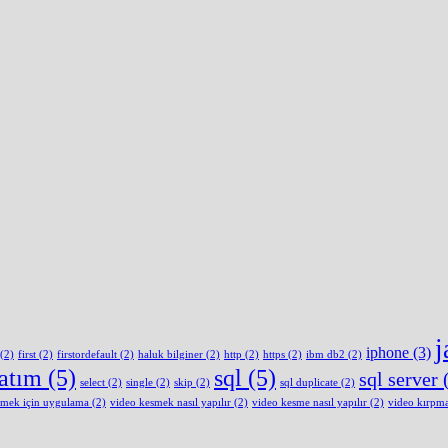
j
iphone
(3)
(2)
first
(2)
firstordefault
(2)
haluk bilginer
(2)
http
(2)
https
(2)
ibm db2
(2)
latım
(5)
sql
(5)
sql server
(
select
(2)
single
(2)
skip
(2)
sql duplicate
(2)
smek için uygulama
(2)
video kesmek nasıl yapılır
(2)
video kesme nasıl yapılır
(2)
video kırpm