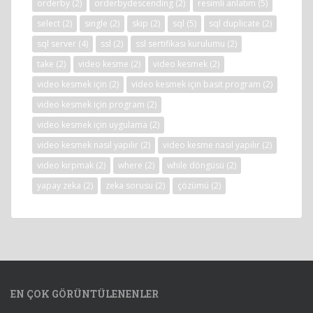
orderby
(2)
orderbydescending
(2)
resimli anlatım
(5)
select
(2)
single
(2)
skip
(2)
sql
(5)
sql duplicate
(2)
sql server
(4)
ssl
(2)
ssl sertifikası kurulumu
(2)
take
(2)
video kesme
(2)
video kesmek
(2)
video kesmek için
(2)
video kesmek için basit program
(2)
video kesmek için program
(2)
video kesmek için uygulama
(2)
video kesmek nasıl yapılır
(2)
video kesme nasıl yapılır
(2)
video kırpmak
(2)
where
(2)
while döngüsü
(2)
yapay zeka
(2)
zeka sorusu
(2)
çözümü
(2)
EN ÇOK GÖRÜNTÜLENENLER