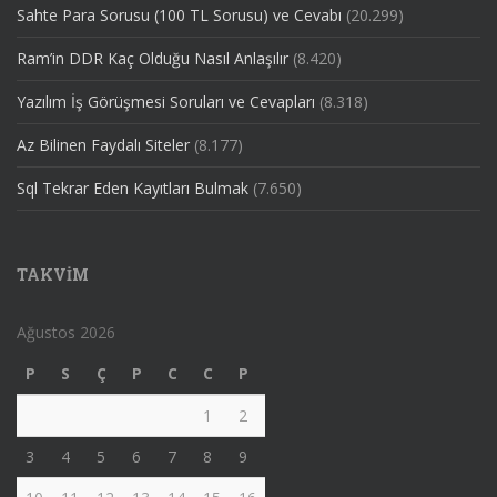
Sahte Para Sorusu (100 TL Sorusu) ve Cevabı
(20.299)
Ram’in DDR Kaç Olduğu Nasıl Anlaşılır
(8.420)
Yazılım İş Görüşmesi Soruları ve Cevapları
(8.318)
Az Bilinen Faydalı Siteler
(8.177)
Sql Tekrar Eden Kayıtları Bulmak
(7.650)
TAKVIM
Ağustos 2026
P
S
Ç
P
C
C
P
1
2
3
4
5
6
7
8
9