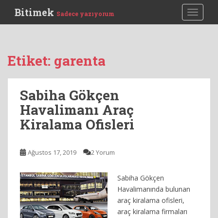
S
Bitimek
TOGGLE
Sadece yazıyorum
k
i
p
t
Etiket:
garenta
o
m
a
Sabiha Gökçen
i
Havalimanı Araç
n
c
Kiralama Ofisleri
o
n
t
Ağustos 17, 2019
2 Yorum
e
n
Sabiha Gökçen
t
Havalimanında bulunan
araç kiralama ofisleri,
araç kiralama firmaları