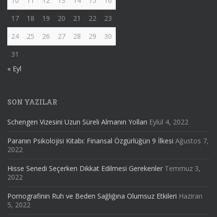
10
11
12
13
14
15
16
17
18
19
20
21
22
23
24
25
26
27
28
29
30
31
« Eyl
SON YAZILAR
Schengen Vizesini Uzun Süreli Almanın Yolları
Eylül 4, 2022
Paranın Psikolojisi Kitabı: Finansal Özgürlüğün 9 İlkesi
Ağustos 7,
2022
Hisse Senedi Seçerken Dikkat Edilmesi Gerekenler
Temmuz 3,
2022
Pornografinin Ruh ve Beden Sağlığına Olumsuz Etkileri
Haziran
5, 2022