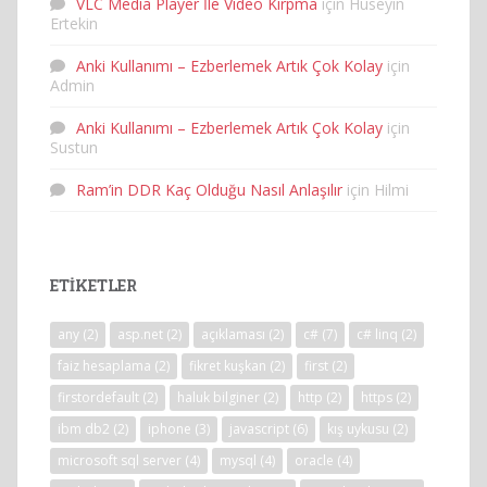
VLC Media Player İle Video Kırpma
için
Huseyin
Ertekin
Anki Kullanımı – Ezberlemek Artık Çok Kolay
için
Admin
Anki Kullanımı – Ezberlemek Artık Çok Kolay
için
Sustun
Ram’in DDR Kaç Olduğu Nasıl Anlaşılır
için
Hilmi
ETIKETLER
any
(2)
asp.net
(2)
açıklaması
(2)
c#
(7)
c# linq
(2)
faiz hesaplama
(2)
fikret kuşkan
(2)
first
(2)
firstordefault
(2)
haluk bilginer
(2)
http
(2)
https
(2)
ibm db2
(2)
iphone
(3)
javascript
(6)
kış uykusu
(2)
microsoft sql server
(4)
mysql
(4)
oracle
(4)