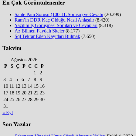
En Çok Görüntülenenler
Sahte Para Sorusu (100 TL Sorusu) ve Cevabı
(20.299)
Ram’in DDR Kaç Olduğu Nasıl Anlaşılır
(8.420)
Yazılım İş Görüşmesi Soruları ve Cevapları
(8.318)
Az Bilinen Faydalı Siteler
(8.177)
Sql Tekrar Eden Kayıtları Bulmak
(7.650)
Takvim
Ağustos 2026
P
S
Ç
P
C
C
P
1
2
3
4
5
6
7
8
9
10
11
12
13
14
15
16
17
18
19
20
21
22
23
24
25
26
27
28
29
30
31
« Eyl
Son Yazılar