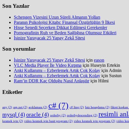
Son Yazılar
Schengen Vizesini Uzun Süreli Almanın Yolları
Paranın Psikolojisi Kitabı: Finansal Özgürlüğün 9 İlkesi
Hisse Senedi Seçerken Dikkat Edilmesi Gerekenler
Pornografinin Ruh ve Beden Sağlığına Olumsuz Etkileri
İşinize Yarayacak 25 Yapay Zekâ Sitesi
Son yorumlar
İşinize Yarayacak 25 Yapay Zekâ Sitesi
için
eason
VLC Media Player İle Video Kırpma
için
Huseyin Ertekin
Anki Kullanımı – Ezberlemek Artık Çok Kolay
için
Admin
Anki Kullanımı – Ezberlemek Artık Çok Kolay
için
Sustun
Ram’in DDR Kaç Olduğu Nasıl Anlaşılır
için
Hilmi
Etiketler
c#
(7)
any
(2)
asp.net
(2)
açıklaması
(2)
c# linq
(2)
faiz hesaplama
(2)
fikret kuşkan
resimli an
mysql
(4)
oracle
(4)
orderby
(2)
orderbydescending
(2)
kesmek için
(2)
video kesmek için basit program
(2)
video kesmek için program
(2)
video ke