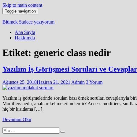
Skip to main content
Toggle navigation
Bitimek
Sadece yazıyorum
Ana Sayfa
Hakkımda
Etiket:
generic class nedir
Yazılım İş Görüşmesi Soruları ve Cevaplar
Ağustos 25, 2018
Haziran 21, 2021
Admin
3 Yorum
Yazılım iş görüşmelerinde sorulan bazı örnek soruları cevaplarıyla bir
Modifiers nedir, anahtar kelimeleri nelerdir? Access modifiers, sınıflara
hiç bir kısıtlama […]
Devamını Oku
Arama
yap: