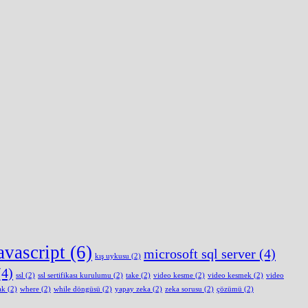
avascript
(6)
microsoft sql server
(4)
kış uykusu
(2)
4)
ssl
(2)
ssl sertifikası kurulumu
(2)
take
(2)
video kesme
(2)
video kesmek
(2)
video
ak
(2)
where
(2)
while döngüsü
(2)
yapay zeka
(2)
zeka sorusu
(2)
çözümü
(2)