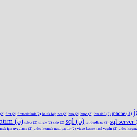
j
iphone
(3)
(2)
first
(2)
firstordefault
(2)
haluk bilginer
(2)
http
(2)
https
(2)
ibm db2
(2)
latım
(5)
sql
(5)
sql server
(
select
(2)
single
(2)
skip
(2)
sql duplicate
(2)
smek için uygulama
(2)
video kesmek nasıl yapılır
(2)
video kesme nasıl yapılır
(2)
video kırpm