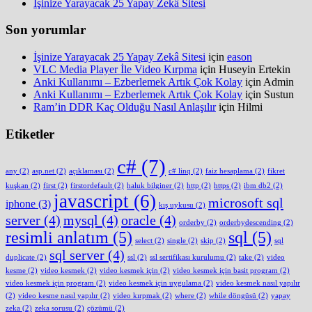
İşinize Yarayacak 25 Yapay Zekâ Sitesi
Son yorumlar
İşinize Yarayacak 25 Yapay Zekâ Sitesi
için
eason
VLC Media Player İle Video Kırpma
için
Huseyin Ertekin
Anki Kullanımı – Ezberlemek Artık Çok Kolay
için
Admin
Anki Kullanımı – Ezberlemek Artık Çok Kolay
için
Sustun
Ram’in DDR Kaç Olduğu Nasıl Anlaşılır
için
Hilmi
Etiketler
c#
(7)
any
(2)
asp.net
(2)
açıklaması
(2)
c# linq
(2)
faiz hesaplama
(2)
fikret
kuşkan
(2)
first
(2)
firstordefault
(2)
haluk bilginer
(2)
http
(2)
https
(2)
ibm db2
(2)
javascript
(6)
microsoft sql
iphone
(3)
kış uykusu
(2)
server
(4)
mysql
(4)
oracle
(4)
orderby
(2)
orderbydescending
(2)
resimli anlatım
(5)
sql
(5)
select
(2)
single
(2)
skip
(2)
sql
sql server
(4)
duplicate
(2)
ssl
(2)
ssl sertifikası kurulumu
(2)
take
(2)
video
kesme
(2)
video kesmek
(2)
video kesmek için
(2)
video kesmek için basit program
(2)
video kesmek için program
(2)
video kesmek için uygulama
(2)
video kesmek nasıl yapılır
(2)
video kesme nasıl yapılır
(2)
video kırpmak
(2)
where
(2)
while döngüsü
(2)
yapay
zeka
(2)
zeka sorusu
(2)
çözümü
(2)