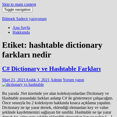
Skip to main content
Toggle navigation
Bitimek
Sadece yazıyorum
Ana Sayfa
Hakkımda
Etiket:
hashtable dictionary
farkları nedir
C# Dictionary ve Hashtable Farkları
Mart 21, 2021
Aralık 3, 2021
Admin
Yorum yapın
Bu yazıda .Net üzerinde yer alan koleksiyonlardan Dictionary ve
Hashtable arasındaki farkları anlatıp C# ile göstermeye çalışacağım.
Önce sırasıyla bu 2 koleksiyon hakkında kısaca açıklama yapalım.
Dictionary ne işe yarar dersek, eklendiği elemanları key ve value
şeklinde kaydetmemizi sağlayan bir sınıfdır. Hashtable ne işe yarar
dersek ise, yine aynı şekilde eklendiği elemanları key ve value […]