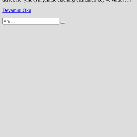
Devamını Oku
Arama
yap: