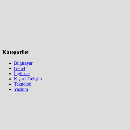
Kategoriler
Bilgisayar
Genel
İngilizce
Kişisel Gelişim
Teknoloji
Yazılım