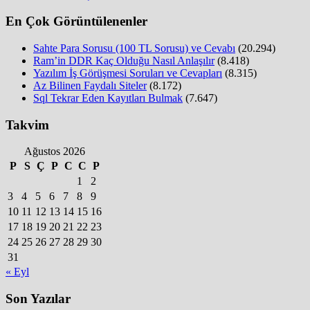
En Çok Görüntülenenler
Sahte Para Sorusu (100 TL Sorusu) ve Cevabı
(20.294)
Ram’in DDR Kaç Olduğu Nasıl Anlaşılır
(8.418)
Yazılım İş Görüşmesi Soruları ve Cevapları
(8.315)
Az Bilinen Faydalı Siteler
(8.172)
Sql Tekrar Eden Kayıtları Bulmak
(7.647)
Takvim
Ağustos 2026
P
S
Ç
P
C
C
P
1
2
3
4
5
6
7
8
9
10
11
12
13
14
15
16
17
18
19
20
21
22
23
24
25
26
27
28
29
30
31
« Eyl
Son Yazılar