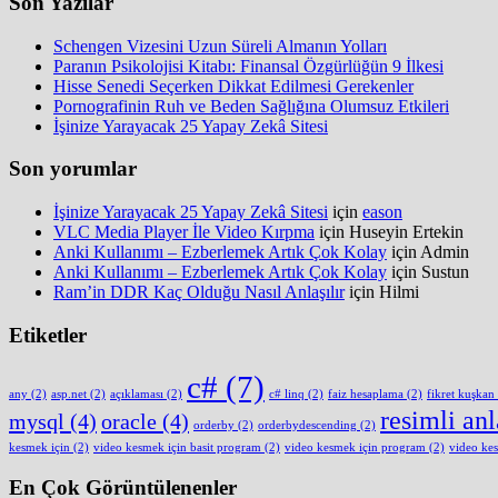
Son Yazılar
Schengen Vizesini Uzun Süreli Almanın Yolları
Paranın Psikolojisi Kitabı: Finansal Özgürlüğün 9 İlkesi
Hisse Senedi Seçerken Dikkat Edilmesi Gerekenler
Pornografinin Ruh ve Beden Sağlığına Olumsuz Etkileri
İşinize Yarayacak 25 Yapay Zekâ Sitesi
Son yorumlar
İşinize Yarayacak 25 Yapay Zekâ Sitesi
için
eason
VLC Media Player İle Video Kırpma
için
Huseyin Ertekin
Anki Kullanımı – Ezberlemek Artık Çok Kolay
için
Admin
Anki Kullanımı – Ezberlemek Artık Çok Kolay
için
Sustun
Ram’in DDR Kaç Olduğu Nasıl Anlaşılır
için
Hilmi
Etiketler
c#
(7)
any
(2)
asp.net
(2)
açıklaması
(2)
c# linq
(2)
faiz hesaplama
(2)
fikret kuşkan
resimli an
mysql
(4)
oracle
(4)
orderby
(2)
orderbydescending
(2)
kesmek için
(2)
video kesmek için basit program
(2)
video kesmek için program
(2)
video ke
En Çok Görüntülenenler