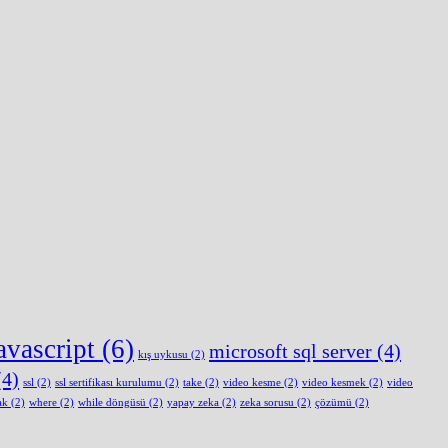
avascript
(6)
microsoft sql server
(4)
kış uykusu
(2)
4)
ssl
(2)
ssl sertifikası kurulumu
(2)
take
(2)
video kesme
(2)
video kesmek
(2)
video
ak
(2)
where
(2)
while döngüsü
(2)
yapay zeka
(2)
zeka sorusu
(2)
çözümü
(2)