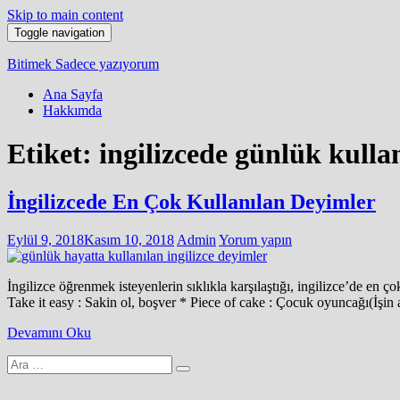
Skip to main content
Toggle navigation
Bitimek
Sadece yazıyorum
Ana Sayfa
Hakkımda
Etiket:
ingilizcede günlük kulla
İngilizcede En Çok Kullanılan Deyimler
Eylül 9, 2018
Kasım 10, 2018
Admin
Yorum yapın
İngilizce öğrenmek isteyenlerin sıklıkla karşılaştığı, ingilizce’de en 
Take it easy : Sakin ol, boşver * Piece of cake : Çocuk oyuncağı(İşin
Devamını Oku
Arama
yap: