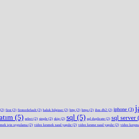
j
iphone
(3)
(2)
first
(2)
firstordefault
(2)
haluk bilginer
(2)
http
(2)
https
(2)
ibm db2
(2)
latım
(5)
sql
(5)
sql server
(
select
(2)
single
(2)
skip
(2)
sql duplicate
(2)
smek için uygulama
(2)
video kesmek nasıl yapılır
(2)
video kesme nasıl yapılır
(2)
video kırpm