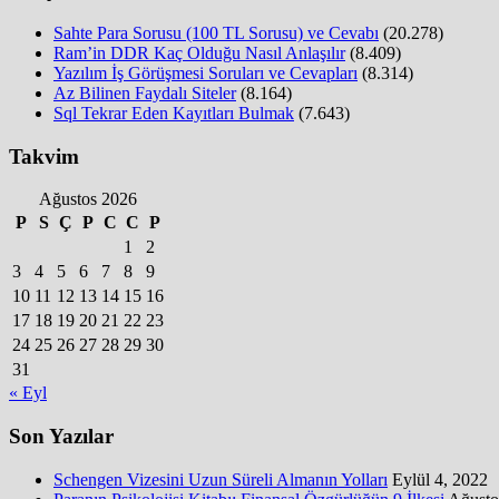
Sahte Para Sorusu (100 TL Sorusu) ve Cevabı
(20.278)
Ram’in DDR Kaç Olduğu Nasıl Anlaşılır
(8.409)
Yazılım İş Görüşmesi Soruları ve Cevapları
(8.314)
Az Bilinen Faydalı Siteler
(8.164)
Sql Tekrar Eden Kayıtları Bulmak
(7.643)
Takvim
Ağustos 2026
P
S
Ç
P
C
C
P
1
2
3
4
5
6
7
8
9
10
11
12
13
14
15
16
17
18
19
20
21
22
23
24
25
26
27
28
29
30
31
« Eyl
Son Yazılar
Schengen Vizesini Uzun Süreli Almanın Yolları
Eylül 4, 2022