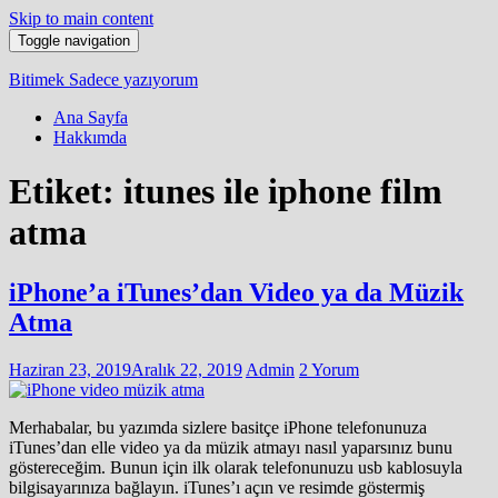
Skip to main content
Toggle navigation
Bitimek
Sadece yazıyorum
Ana Sayfa
Hakkımda
Etiket:
itunes ile iphone film
atma
iPhone’a iTunes’dan Video ya da Müzik
Atma
Haziran 23, 2019
Aralık 22, 2019
Admin
2 Yorum
Merhabalar, bu yazımda sizlere basitçe iPhone telefonunuza
iTunes’dan elle video ya da müzik atmayı nasıl yaparsınız bunu
göstereceğim. Bunun için ilk olarak telefonunuzu usb kablosuyla
bilgisayarınıza bağlayın. iTunes’ı açın ve resimde göstermiş