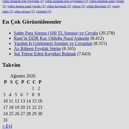
video kesmek için program
(2)
video kesmek için uygulama
(2)
video kesmek nasıl yapılır
(2)
video kesme nasıl yapılır
(2)
video kırpmak
(2)
where
(2)
while döngüsü
(2)
yapay
zeka
(2)
zeka sorusu
(2)
çözümü
(2)
En Çok Görüntülenenler
Sahte Para Sorusu (100 TL Sorusu) ve Cevabı
(20.278)
Ram’in DDR Kaç Olduğu Nasıl Anlaşılır
(8.412)
Yazılım İş Görüşmesi Soruları ve Cevapları
(8.315)
Az Bilinen Faydalı Siteler
(8.165)
Sql Tekrar Eden Kayıtları Bulmak
(7.643)
Takvim
Ağustos 2026
P
S
Ç
P
C
C
P
1
2
3
4
5
6
7
8
9
10
11
12
13
14
15
16
17
18
19
20
21
22
23
24
25
26
27
28
29
30
31
« Eyl