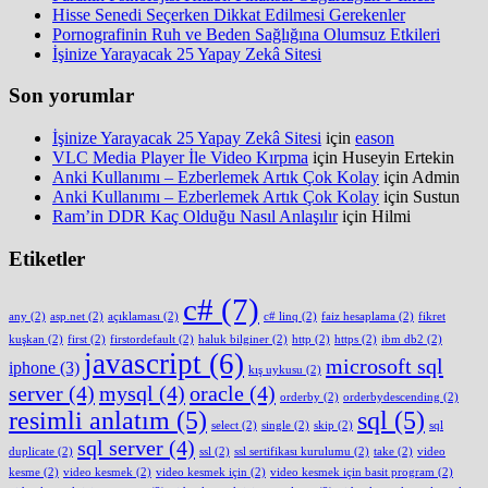
Hisse Senedi Seçerken Dikkat Edilmesi Gerekenler
Pornografinin Ruh ve Beden Sağlığına Olumsuz Etkileri
İşinize Yarayacak 25 Yapay Zekâ Sitesi
Son yorumlar
İşinize Yarayacak 25 Yapay Zekâ Sitesi
için
eason
VLC Media Player İle Video Kırpma
için
Huseyin Ertekin
Anki Kullanımı – Ezberlemek Artık Çok Kolay
için
Admin
Anki Kullanımı – Ezberlemek Artık Çok Kolay
için
Sustun
Ram’in DDR Kaç Olduğu Nasıl Anlaşılır
için
Hilmi
Etiketler
c#
(7)
any
(2)
asp.net
(2)
açıklaması
(2)
c# linq
(2)
faiz hesaplama
(2)
fikret
kuşkan
(2)
first
(2)
firstordefault
(2)
haluk bilginer
(2)
http
(2)
https
(2)
ibm db2
(2)
javascript
(6)
microsoft sql
iphone
(3)
kış uykusu
(2)
server
(4)
mysql
(4)
oracle
(4)
orderby
(2)
orderbydescending
(2)
resimli anlatım
(5)
sql
(5)
select
(2)
single
(2)
skip
(2)
sql
sql server
(4)
duplicate
(2)
ssl
(2)
ssl sertifikası kurulumu
(2)
take
(2)
video
kesme
(2)
video kesmek
(2)
video kesmek için
(2)
video kesmek için basit program
(2)