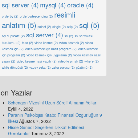
sql server
(4)
mysql
(4)
oracle
(4)
resimli
orderby
(2)
orderbydescending
(2)
anlatım
(5)
sql
(5)
select
(2)
single
(2)
skip
(2)
sql server
(4)
sql duplicate
(2)
ssl
(2)
ssl sertifikası
kurulumu
(2)
take
(2)
video kesme
(2)
video kesmek
(2)
video
kesmek için
(2)
video kesmek için basit program
(2)
video kesmek
için program
(2)
video kesmek için uygulama
(2)
video kesmek nasıl
yapılır
(2)
video kesme nasıl yapılır
(2)
video kırpmak
(2)
where
(2)
while döngüsü
(2)
yapay zeka
(2)
zeka sorusu
(2)
çözümü
(2)
on Yazılar
Schengen Vizesini Uzun Süreli Almanın Yolları
Eylül 4, 2022
Paranın Psikolojisi Kitabı: Finansal Özgürlüğün 9
İlkesi
Ağustos 7, 2022
Hisse Senedi Seçerken Dikkat Edilmesi
Gerekenler
Temmuz 3, 2022