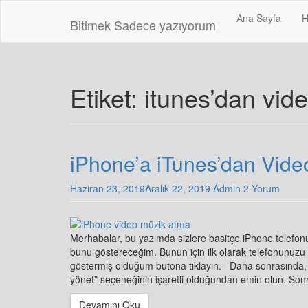
Skip
Ana Sayfa
H
to
Bitimek
Sadece yazıyorum
main
content
Etiket:
itunes’dan vid
iPhone’a iTunes’dan Vide
Haziran 23, 2019
Aralık 22, 2019
Admin
2 Yorum
Merhabalar, bu yazımda sizlere basitçe iPhone telefon
bunu göstereceğim. Bunun için ilk olarak telefonunuzu 
göstermiş olduğum butona tıklayın. Daha sonrasında, aş
yönet” seçeneğinin işaretli olduğundan emin olun. Sonr
Devamını Oku