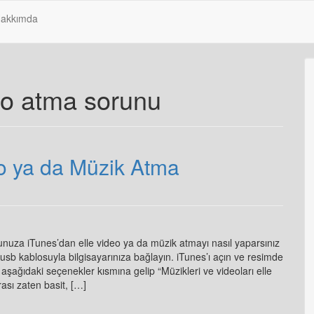
akkımda
eo atma sorunu
o ya da Müzik Atma
unuza iTunes’dan elle video ya da müzik atmayı nasıl yaparsınız
usb kablosuyla bilgisayarınıza bağlayın. iTunes’ı açın ve resimde
ağıdaki seçenekler kısmına gelip “Müzikleri ve videoları elle
ası zaten basit, […]