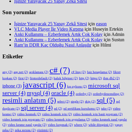
İşinize Yarayacak 25 Yapay Zekâ Sitesi
Son yorumlar
İşinize Yarayacak 25 Yapay Zekâ Sitesi
için
eason
VLC Media Player İle Video Kırpma
için
Huseyin Ertekin
Anki Kullanımı – Ezberlemek Artık Çok Kolay
için
Admin
Anki Kullanımı – Ezberlemek Artık Çok Kolay
için
Sustun
Ram’in DDR Kaç Olduğu Nasıl Anlaşılır
için
Hilmi
Etiketler
c#
(7)
any
(2)
asp.net
(2)
açıklaması
(2)
c# linq
(2)
faiz hesaplama
(2)
fikret
kuşkan
(2)
first
(2)
firstordefault
(2)
haluk bilginer
(2)
http
(2)
https
(2)
ibm db2
(2)
javascript
(6)
microsoft sql
iphone
(3)
kış uykusu
(2)
server
(4)
mysql
(4)
oracle
(4)
orderby
(2)
orderbydescending
(2)
resimli anlatım
(5)
sql
(5)
select
(2)
single
(2)
skip
(2)
sql
sql server
(4)
duplicate
(2)
ssl
(2)
ssl sertifikası kurulumu
(2)
take
(2)
video
kesme
(2)
video kesmek
(2)
video kesmek için
(2)
video kesmek için basit program
(2)
video kesmek için program
(2)
video kesmek için uygulama
(2)
video kesmek nasıl yapılır
(2)
video kesme nasıl yapılır
(2)
video kırpmak
(2)
where
(2)
while döngüsü
(2)
yapay
zeka
(2)
zeka sorusu
(2)
çözümü
(2)