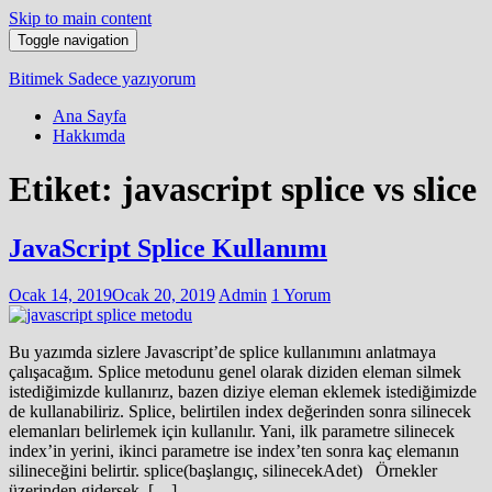
Skip to main content
Toggle navigation
Bitimek
Sadece yazıyorum
Ana Sayfa
Hakkımda
Etiket:
javascript splice vs slice
JavaScript Splice Kullanımı
Ocak 14, 2019
Ocak 20, 2019
Admin
1 Yorum
Bu yazımda sizlere Javascript’de splice kullanımını anlatmaya
çalışacağım. Splice metodunu genel olarak diziden eleman silmek
istediğimizde kullanırız, bazen diziye eleman eklemek istediğimizde
de kullanabiliriz. Splice, belirtilen index değerinden sonra silinecek
elemanları belirlemek için kullanılır. Yani, ilk parametre silinecek
index’in yerini, ikinci parametre ise index’ten sonra kaç elemanın
silineceğini belirtir. splice(başlangıç, silinecekAdet) Örnekler
üzerinden gidersek, […]