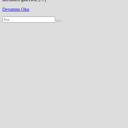
Devamını Oku
Arama
yap: