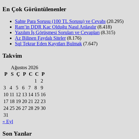
En Çok Görüntülenenler
Sahte Para Sorusu (100 TL Sorusu) ve Cevabı
(20.295)
Ram’in DDR Kaç Olduğu Nasıl Anlaşılır
(8.418)
Yazılım İş Görüşmesi Soruları ve Cevapları
(8.315)
Az Bilinen Faydalı Siteler
(8.176)
Sql Tekrar Eden Kayıtları Bulmak
(7.647)
Takvim
Ağustos 2026
P
S
Ç
P
C
C
P
1
2
3
4
5
6
7
8
9
10
11
12
13
14
15
16
17
18
19
20
21
22
23
24
25
26
27
28
29
30
31
« Eyl
Son Yazılar