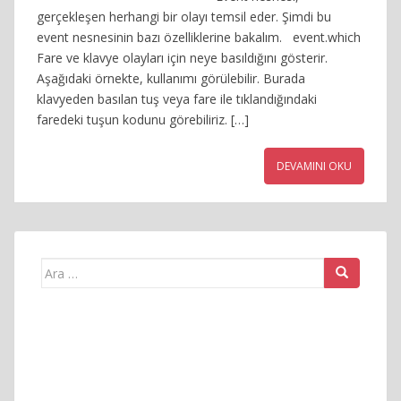
gerçekleşen herhangi bir olayı temsil eder. Şimdi bu
event nesnesinin bazı özelliklerine bakalım. event.which
Fare ve klavye olayları için neye basıldığını gösterir.
Aşağıdaki örnekte, kullanımı görülebilir. Burada
klavyeden basılan tuş veya fare ile tıklandığındaki
faredeki tuşun kodunu görebiliriz. […]
DEVAMINI OKU
Arama
yap: