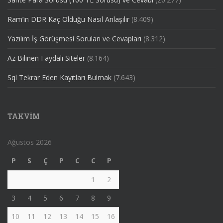
Ram’in DDR Kaç Olduğu Nasıl Anlaşılır
(8.409)
Yazılım İş Görüşmesi Soruları ve Cevapları
(8.312)
Az Bilinen Faydalı Siteler
(8.164)
Sql Tekrar Eden Kayıtları Bulmak
(7.643)
TAKVIM
Ağustos 2026
P
S
Ç
P
C
C
P
1
2
3
4
5
6
7
8
9
10
11
12
13
14
15
16