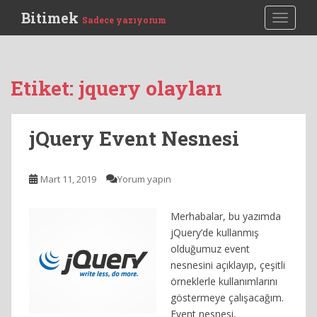
S
Bitimek
TOGGLE
Sadece yazıyorum
k
i
p
t
Etiket:
jquery olayları
o
m
a
jQuery Event Nesnesi
i
n
c
Mart 11, 2019
Yorum yapın
o
n
Merhabalar, bu yazımda
t
jQuery’de kullanmış
e
olduğumuz event
n
nesnesini açıklayıp, çeşitli
t
örneklerle kullanımlarını
göstermeye çalışacağım.
Event nesnesi,