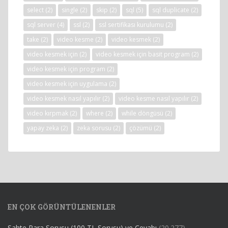
select
(2)
single
(2)
skip
(2)
sql
(5)
sql duplicate
(2)
sql server
(4)
ssl
(2)
ssl sertifikası kurulumu
(2)
take
(2)
video kesme
(2)
video kesmek
(2)
video kesmek için
(2)
video kesmek için basit program
(2)
video kesmek için program
(2)
video kesmek için uygulama
(2)
video kesmek nasıl yapılır
(2)
video kesme nasıl yapılır
(2)
video kırpmak
(2)
where
(2)
while döngüsü
(2)
yapay zeka
(2)
zeka sorusu
(2)
çözümü
(2)
EN ÇOK GÖRÜNTÜLENENLER
Sahte Para Sorusu (100 TL Sorusu) ve Cevabı
(20.277)