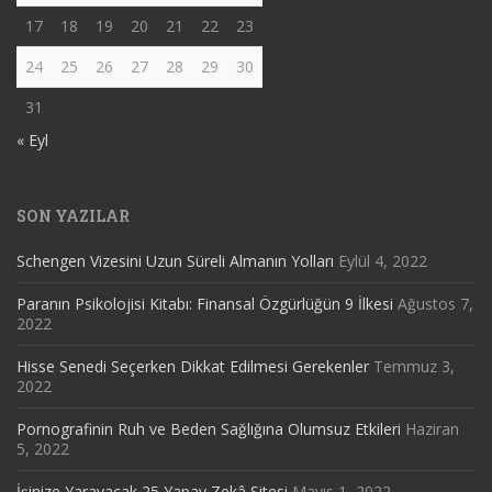
17
18
19
20
21
22
23
24
25
26
27
28
29
30
31
« Eyl
SON YAZILAR
Schengen Vizesini Uzun Süreli Almanın Yolları
Eylül 4, 2022
Paranın Psikolojisi Kitabı: Finansal Özgürlüğün 9 İlkesi
Ağustos 7,
2022
Hisse Senedi Seçerken Dikkat Edilmesi Gerekenler
Temmuz 3,
2022
Pornografinin Ruh ve Beden Sağlığına Olumsuz Etkileri
Haziran
5, 2022
İşinize Yarayacak 25 Yapay Zekâ Sitesi
Mayıs 1, 2022