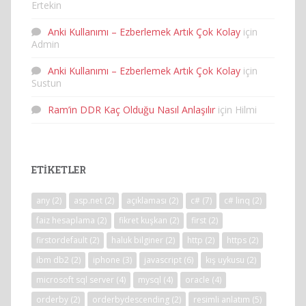
Ertekin
Anki Kullanımı – Ezberlemek Artık Çok Kolay
için
Admin
Anki Kullanımı – Ezberlemek Artık Çok Kolay
için
Sustun
Ram’in DDR Kaç Olduğu Nasıl Anlaşılır
için
Hilmi
ETIKETLER
any
(2)
asp.net
(2)
açıklaması
(2)
c#
(7)
c# linq
(2)
faiz hesaplama
(2)
fikret kuşkan
(2)
first
(2)
firstordefault
(2)
haluk bilginer
(2)
http
(2)
https
(2)
ibm db2
(2)
iphone
(3)
javascript
(6)
kış uykusu
(2)
microsoft sql server
(4)
mysql
(4)
oracle
(4)
orderby
(2)
orderbydescending
(2)
resimli anlatım
(5)