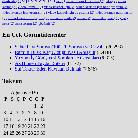
duplicate
(2)
ssl
(2)
ssl sertifikası kurulumu
(2)
take
(2)
video
kesme
(2)
video kesmek
(2)
video kesmek için
(2)
video kesmek için basit program
(2)
video kesmek için program
(2)
video kesmek için uygulama
(2)
video kesmek nasıl yapılır
(2)
video kesme nasıl yapılır
(2)
video kırpmak
(2)
where
(2)
while döngüsü
(2)
yapay
zeka
(2)
zeka sorusu
(2)
çözümü
(2)
En Çok Görüntülenenler
Sahte Para Sorusu (100 TL Sorusu) ve Cevabı
(20.293)
Ram’in DDR Kaç Olduğu Nasıl Anlaşılır
(8.418)
Yazılım İş Görüşmesi Soruları ve Cevapları
(8.315)
Az Bilinen Faydalı Siteler
(8.172)
Sql Tekrar Eden Kayıtları Bulmak
(7.646)
Takvim
Ağustos 2026
P
S
Ç
P
C
C
P
1
2
3
4
5
6
7
8
9
10
11
12
13
14
15
16
17
18
19
20
21
22
23
24
25
26
27
28
29
30