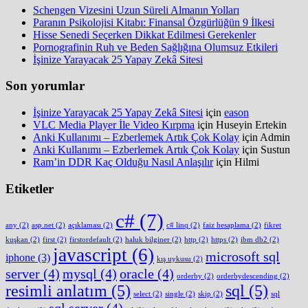
Schengen Vizesini Uzun Süreli Almanın Yolları
Paranın Psikolojisi Kitabı: Finansal Özgürlüğün 9 İlkesi
Hisse Senedi Seçerken Dikkat Edilmesi Gerekenler
Pornografinin Ruh ve Beden Sağlığına Olumsuz Etkileri
İşinize Yarayacak 25 Yapay Zekâ Sitesi
Son yorumlar
İşinize Yarayacak 25 Yapay Zekâ Sitesi
için
eason
VLC Media Player İle Video Kırpma
için
Huseyin Ertekin
Anki Kullanımı – Ezberlemek Artık Çok Kolay
için
Admin
Anki Kullanımı – Ezberlemek Artık Çok Kolay
için
Sustun
Ram’in DDR Kaç Olduğu Nasıl Anlaşılır
için
Hilmi
Etiketler
c#
(7)
any
(2)
asp.net
(2)
açıklaması
(2)
c# linq
(2)
faiz hesaplama
(2)
fikret
kuşkan
(2)
first
(2)
firstordefault
(2)
haluk bilginer
(2)
http
(2)
https
(2)
ibm db2
(2)
javascript
(6)
microsoft sql
iphone
(3)
kış uykusu
(2)
server
(4)
mysql
(4)
oracle
(4)
orderby
(2)
orderbydescending
(2)
resimli anlatım
(5)
sql
(5)
select
(2)
single
(2)
skip
(2)
sql
sql server
(4)