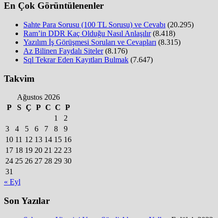
En Çok Görüntülenenler
Sahte Para Sorusu (100 TL Sorusu) ve Cevabı
(20.295)
Ram’in DDR Kaç Olduğu Nasıl Anlaşılır
(8.418)
Yazılım İş Görüşmesi Soruları ve Cevapları
(8.315)
Az Bilinen Faydalı Siteler
(8.176)
Sql Tekrar Eden Kayıtları Bulmak
(7.647)
Takvim
Ağustos 2026
P
S
Ç
P
C
C
P
1
2
3
4
5
6
7
8
9
10
11
12
13
14
15
16
17
18
19
20
21
22
23
24
25
26
27
28
29
30
31
« Eyl
Son Yazılar