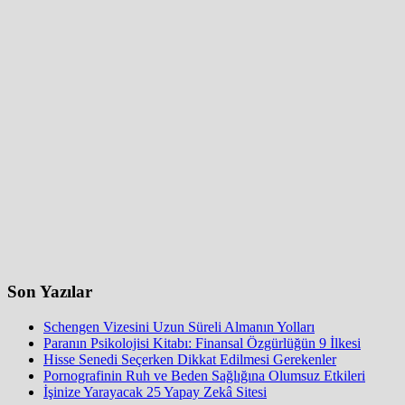
Son Yazılar
Schengen Vizesini Uzun Süreli Almanın Yolları
Paranın Psikolojisi Kitabı: Finansal Özgürlüğün 9 İlkesi
Hisse Senedi Seçerken Dikkat Edilmesi Gerekenler
Pornografinin Ruh ve Beden Sağlığına Olumsuz Etkileri
İşinize Yarayacak 25 Yapay Zekâ Sitesi