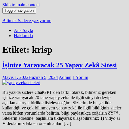
Skip to main content
Toggle navigation
Bitimek
Sadece yazıyorum
Ana Sayfa
Hakkımda
Etiket:
krisp
İşinize Yarayacak 25 Yapay Zekâ Sitesi
Mayıs 1, 2022
Haziran 5, 2024
Admin
1 Yorum
Bu yazıda sizlere ChatGPT den farklı olarak, bilmeniz gereken
işinize yarayacak 20 tane yapay zekâ ile ilgili siteyi derleyip
açıklamalarıyla birlikte listeleyeceğim. Sizlerin de bu şekilde
kullandığı ve çok bilinmeyen yapay zekâ ile ilgili bildiğiniz siteler
varsa lütfen yorumlarda belirtin, bilgi paylaştıkça çoğalsın ðŸ™‚
Sitelerin adresine, başlıklara tıklayarak ulaşabilirsiniz; 1) vidyo.ai
Videolarınızdaki en önemli anları […]