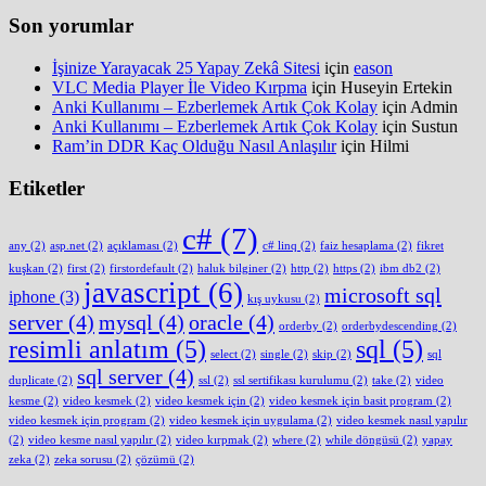
Son yorumlar
İşinize Yarayacak 25 Yapay Zekâ Sitesi
için
eason
VLC Media Player İle Video Kırpma
için
Huseyin Ertekin
Anki Kullanımı – Ezberlemek Artık Çok Kolay
için
Admin
Anki Kullanımı – Ezberlemek Artık Çok Kolay
için
Sustun
Ram’in DDR Kaç Olduğu Nasıl Anlaşılır
için
Hilmi
Etiketler
c#
(7)
any
(2)
asp.net
(2)
açıklaması
(2)
c# linq
(2)
faiz hesaplama
(2)
fikret
kuşkan
(2)
first
(2)
firstordefault
(2)
haluk bilginer
(2)
http
(2)
https
(2)
ibm db2
(2)
javascript
(6)
microsoft sql
iphone
(3)
kış uykusu
(2)
server
(4)
mysql
(4)
oracle
(4)
orderby
(2)
orderbydescending
(2)
resimli anlatım
(5)
sql
(5)
select
(2)
single
(2)
skip
(2)
sql
sql server
(4)
duplicate
(2)
ssl
(2)
ssl sertifikası kurulumu
(2)
take
(2)
video
kesme
(2)
video kesmek
(2)
video kesmek için
(2)
video kesmek için basit program
(2)
video kesmek için program
(2)
video kesmek için uygulama
(2)
video kesmek nasıl yapılır
(2)
video kesme nasıl yapılır
(2)
video kırpmak
(2)
where
(2)
while döngüsü
(2)
yapay
zeka
(2)
zeka sorusu
(2)
çözümü
(2)