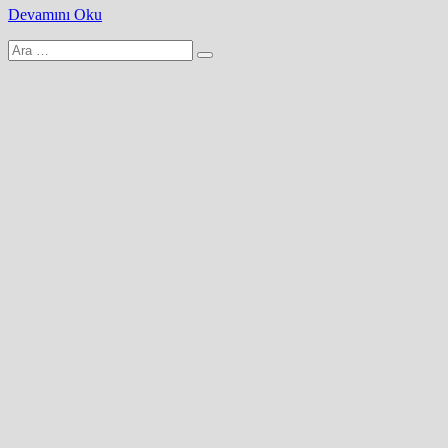
Devamını Oku
Arama
yap: