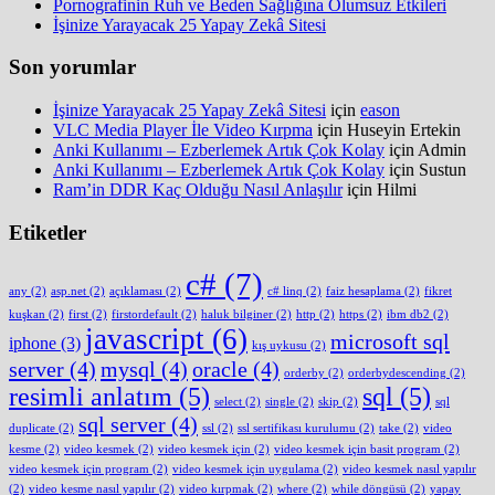
Pornografinin Ruh ve Beden Sağlığına Olumsuz Etkileri
İşinize Yarayacak 25 Yapay Zekâ Sitesi
Son yorumlar
İşinize Yarayacak 25 Yapay Zekâ Sitesi
için
eason
VLC Media Player İle Video Kırpma
için
Huseyin Ertekin
Anki Kullanımı – Ezberlemek Artık Çok Kolay
için
Admin
Anki Kullanımı – Ezberlemek Artık Çok Kolay
için
Sustun
Ram’in DDR Kaç Olduğu Nasıl Anlaşılır
için
Hilmi
Etiketler
c#
(7)
any
(2)
asp.net
(2)
açıklaması
(2)
c# linq
(2)
faiz hesaplama
(2)
fikret
kuşkan
(2)
first
(2)
firstordefault
(2)
haluk bilginer
(2)
http
(2)
https
(2)
ibm db2
(2)
javascript
(6)
microsoft sql
iphone
(3)
kış uykusu
(2)
server
(4)
mysql
(4)
oracle
(4)
orderby
(2)
orderbydescending
(2)
resimli anlatım
(5)
sql
(5)
select
(2)
single
(2)
skip
(2)
sql
sql server
(4)
duplicate
(2)
ssl
(2)
ssl sertifikası kurulumu
(2)
take
(2)
video
kesme
(2)
video kesmek
(2)
video kesmek için
(2)
video kesmek için basit program
(2)
video kesmek için program
(2)
video kesmek için uygulama
(2)
video kesmek nasıl yapılır
(2)
video kesme nasıl yapılır
(2)
video kırpmak
(2)
where
(2)
while döngüsü
(2)
yapay