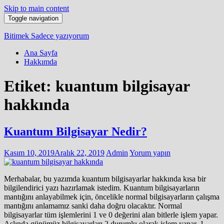
Skip to main content
Toggle navigation
Bitimek
Sadece yazıyorum
Ana Sayfa
Hakkımda
Etiket:
kuantum bilgisayar
hakkında
Kuantum Bilgisayar Nedir?
Kasım 10, 2019
Aralık 22, 2019
Admin
Yorum yapın
Merhabalar, bu yazımda kuantum bilgisayarlar hakkında kısa bir
bilgilendirici yazı hazırlamak istedim. Kuantum bilgisayarların
mantığını anlayabilmek için, öncelikle normal bilgisayarların çalışma
mantığını anlamamız sanki daha doğru olacaktır. Normal
bilgisayarlar tüm işlemlerini 1 ve 0 değerini alan bitlerle işlem yapar.
Aslında günümüz bilgisayarları 2 durumlu olarak işlem yapar, 1