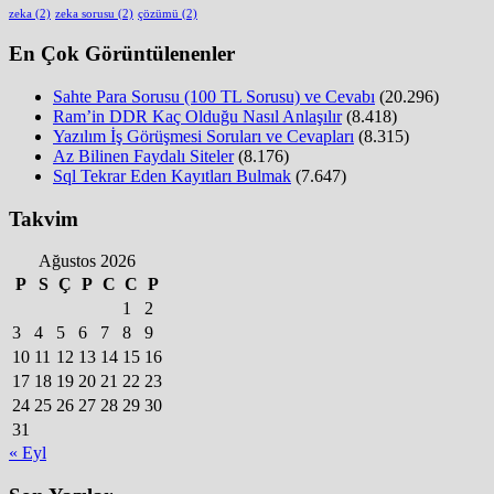
zeka
(2)
zeka sorusu
(2)
çözümü
(2)
En Çok Görüntülenenler
Sahte Para Sorusu (100 TL Sorusu) ve Cevabı
(20.296)
Ram’in DDR Kaç Olduğu Nasıl Anlaşılır
(8.418)
Yazılım İş Görüşmesi Soruları ve Cevapları
(8.315)
Az Bilinen Faydalı Siteler
(8.176)
Sql Tekrar Eden Kayıtları Bulmak
(7.647)
Takvim
Ağustos 2026
P
S
Ç
P
C
C
P
1
2
3
4
5
6
7
8
9
10
11
12
13
14
15
16
17
18
19
20
21
22
23
24
25
26
27
28
29
30
31
« Eyl