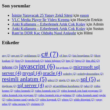
Son yorumlar
İşinize Yarayacak 25 Yapay Zekâ Sitesi
için
eason
VLC Media Player İle Video Kırpma
için
Huseyin Ertekin
Anki Kullanımı – Ezberlemek Artık Çok Kolay
için
Admin
Anki Kullanımı – Ezberlemek Artık Çok Kolay
için
Sustun
Ram’in DDR Kaç Olduğu Nasıl Anlaşılır
için
Hilmi
Etiketler
c#
(7)
any
(2)
asp.net
(2)
açıklaması
(2)
c# linq
(2)
faiz hesaplama
(2)
fikret
kuşkan
(2)
first
(2)
firstordefault
(2)
haluk bilginer
(2)
http
(2)
https
(2)
ibm db2
(2)
javascript
(6)
microsoft sql
iphone
(3)
kış uykusu
(2)
server
(4)
mysql
(4)
oracle
(4)
orderby
(2)
orderbydescending
(2)
resimli anlatım
(5)
sql
(5)
select
(2)
single
(2)
skip
(2)
sql
sql server
(4)
duplicate
(2)
ssl
(2)
ssl sertifikası kurulumu
(2)
take
(2)
video
kesme
(2)
video kesmek
(2)
video kesmek için
(2)
video kesmek için basit program
(2)
video kesmek için program
(2)
video kesmek için uygulama
(2)
video kesmek nasıl yapılır
(2)
video kesme nasıl yapılır
(2)
video kırpmak
(2)
where
(2)
while döngüsü
(2)
yapay
zeka
(2)
zeka sorusu
(2)
çözümü
(2)