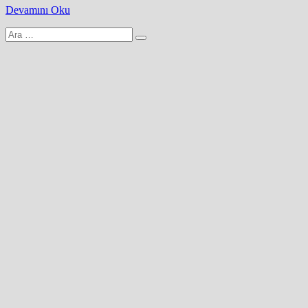
Devamını Oku
Arama
yap: