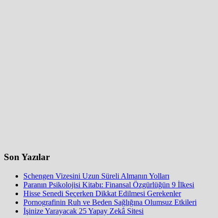
Son Yazılar
Schengen Vizesini Uzun Süreli Almanın Yolları
Paranın Psikolojisi Kitabı: Finansal Özgürlüğün 9 İlkesi
Hisse Senedi Seçerken Dikkat Edilmesi Gerekenler
Pornografinin Ruh ve Beden Sağlığına Olumsuz Etkileri
İşinize Yarayacak 25 Yapay Zekâ Sitesi