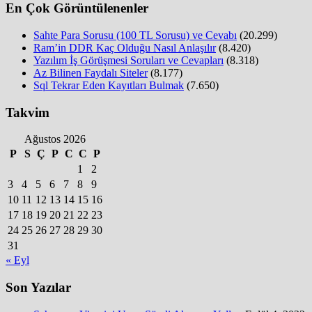
En Çok Görüntülenenler
Sahte Para Sorusu (100 TL Sorusu) ve Cevabı
(20.299)
Ram’in DDR Kaç Olduğu Nasıl Anlaşılır
(8.420)
Yazılım İş Görüşmesi Soruları ve Cevapları
(8.318)
Az Bilinen Faydalı Siteler
(8.177)
Sql Tekrar Eden Kayıtları Bulmak
(7.650)
Takvim
Ağustos 2026
P
S
Ç
P
C
C
P
1
2
3
4
5
6
7
8
9
10
11
12
13
14
15
16
17
18
19
20
21
22
23
24
25
26
27
28
29
30
31
« Eyl
Son Yazılar