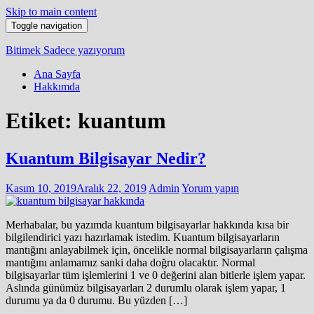
Skip to main content
Toggle navigation
Bitimek
Sadece yazıyorum
Ana Sayfa
Hakkımda
Etiket:
kuantum
Kuantum Bilgisayar Nedir?
Kasım 10, 2019
Aralık 22, 2019
Admin
Yorum yapın
Merhabalar, bu yazımda kuantum bilgisayarlar hakkında kısa bir
bilgilendirici yazı hazırlamak istedim. Kuantum bilgisayarların
mantığını anlayabilmek için, öncelikle normal bilgisayarların çalışma
mantığını anlamamız sanki daha doğru olacaktır. Normal
bilgisayarlar tüm işlemlerini 1 ve 0 değerini alan bitlerle işlem yapar.
Aslında günümüz bilgisayarları 2 durumlu olarak işlem yapar, 1
durumu ya da 0 durumu. Bu yüzden […]