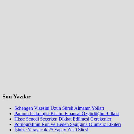
Son Yazılar
Schengen Vizesini Uzun Süreli Almanın Yolları
Paranın Psikolojisi Kitabı: Finansal Özgürlüğün 9 İlkesi
Hisse Senedi Seçerken Dikkat Edilmesi Gerekenler
Pornografinin Ruh ve Beden Sağlığına Olumsuz Etkileri
İşinize Yarayacak 25 Yapay Zekâ Sitesi