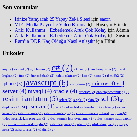
Son yorumlar
İşinize Yarayacak 25 Yapay Zekâ Sitesi
için
eason
VLC Media Player İle Video Kırpma
için
Huseyin Ertekin
Anki Kullanımı – Ezberlemek Artık Çok Kolay
için
Admin
Anki Kullanımı – Ezberlemek Artık Çok Kolay
için
Sustun
Ram’in DDR Kaç Olduğu Nasıl Anlaşılır
için
Hilmi
Etiketler
c#
(7)
any
(2)
asp.net
(2)
açıklaması
(2)
c# linq
(2)
faiz hesaplama
(2)
fikret
kuşkan
(2)
first
(2)
firstordefault
(2)
haluk bilginer
(2)
http
(2)
https
(2)
ibm db2
(2)
javascript
(6)
microsoft sql
iphone
(3)
kış uykusu
(2)
server
(4)
mysql
(4)
oracle
(4)
orderby
(2)
orderbydescending
(2)
resimli anlatım
(5)
sql
(5)
select
(2)
single
(2)
skip
(2)
sql
sql server
(4)
duplicate
(2)
ssl
(2)
ssl sertifikası kurulumu
(2)
take
(2)
video
kesme
(2)
video kesmek
(2)
video kesmek için
(2)
video kesmek için basit program
(2)
video kesmek için program
(2)
video kesmek için uygulama
(2)
video kesmek nasıl yapılır
(2)
video kesme nasıl yapılır
(2)
video kırpmak
(2)
where
(2)
while döngüsü
(2)
yapay
zeka
(2)
zeka sorusu
(2)
çözümü
(2)