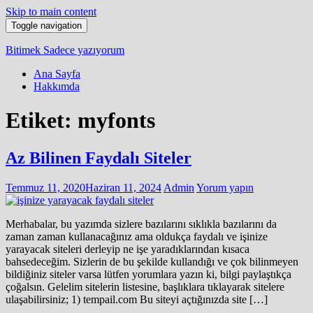
Skip to main content
Toggle navigation
Bitimek
Sadece yazıyorum
Ana Sayfa
Hakkımda
Etiket:
myfonts
Az Bilinen Faydalı Siteler
Temmuz 11, 2020
Haziran 11, 2024
Admin
Yorum yapın
Merhabalar, bu yazımda sizlere bazılarını sıklıkla bazılarını da
zaman zaman kullanacağınız ama oldukça faydalı ve işinize
yarayacak siteleri derleyip ne işe yaradıklarından kısaca
bahsedeceğim. Sizlerin de bu şekilde kullandığı ve çok bilinmeyen
bildiğiniz siteler varsa lütfen yorumlara yazın ki, bilgi paylaştıkça
çoğalsın. Gelelim sitelerin listesine, başlıklara tıklayarak sitelere
ulaşabilirsiniz; 1) tempail.com Bu siteyi açtığınızda site […]