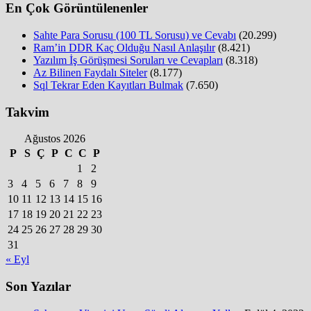
En Çok Görüntülenenler
Sahte Para Sorusu (100 TL Sorusu) ve Cevabı
(20.299)
Ram’in DDR Kaç Olduğu Nasıl Anlaşılır
(8.421)
Yazılım İş Görüşmesi Soruları ve Cevapları
(8.318)
Az Bilinen Faydalı Siteler
(8.177)
Sql Tekrar Eden Kayıtları Bulmak
(7.650)
Takvim
Ağustos 2026
P
S
Ç
P
C
C
P
1
2
3
4
5
6
7
8
9
10
11
12
13
14
15
16
17
18
19
20
21
22
23
24
25
26
27
28
29
30
31
« Eyl
Son Yazılar