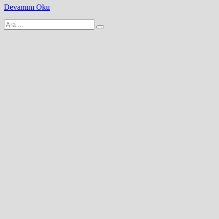
Devamını Oku
Arama
yap: